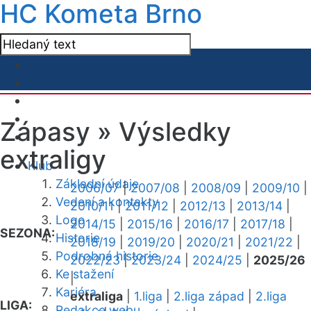
HC Kometa Brno
Zápasy »
Výsledky
extraligy
Klub
Základní údaje
2006/07
|
2007/08
|
2008/09
|
2009/10
|
Vedení a kontakty
2010/11
|
2011/12
|
2012/13
|
2013/14
|
Logo
2014/15
|
2015/16
|
2016/17
|
2017/18
|
SEZONA:
Historie
2018/19
|
2019/20
|
2020/21
|
2021/22
|
Podrobná historie
2022/23
|
2023/24
|
2024/25
|
2025/26
Ke stažení
|
Kariéra
extraliga
|
1.liga
|
2.liga západ
|
2.liga
LIGA:
Redakce webu