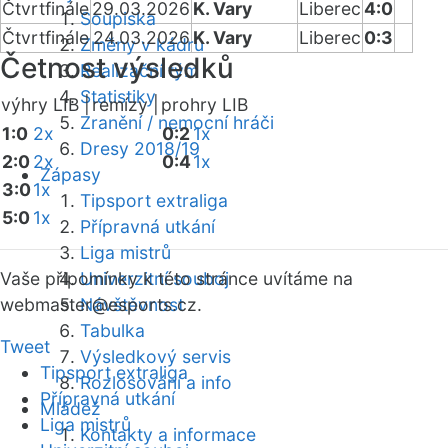
Čtvrtfinále
29.03.2026
K. Vary
Liberec
4:0
Soupiska
Čtvrtfinále
24.03.2026
K. Vary
Liberec
0:3
Změny v kádru
Četnost výsledků
Realizační tým
Statistiky
výhry LIB |
remízy |
prohry LIB
Zranění / nemocní hráči
1:0
2x
0:2
1x
Dresy 2018/19
2:0
2x
0:4
1x
Zápasy
3:0
1x
Tipsport extraliga
5:0
1x
Přípravná utkání
Liga mistrů
Vaše připomínky k této stránce uvítáme na
Univerzitní souboj
webmaster
Návštěvnost
@esports.cz.
Tabulka
Tweet
Výsledkový servis
Tipsport extraliga
Rozlosování a info
Přípravná utkání
Mládež
Liga mistrů
Kontakty a informace