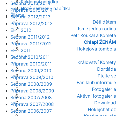
Reklamní nabídka
Sezóna 2013/2014
Hrdý partner - nabídka
Příprava 2013/2014
Žijeme
Sezóna 2012/2013
Děti dětem
Příprava 2012/2013
Jsme jedna rodina
EHT 2012
Petr Koukal a Kometa
Sezóna 2011/2012
Chlapi ŽENÁM
Příprava 2011/2012
Hokejová tombola
EHT 2011
Fanzóna
Sezóna 2010/2011
Království Komety
Příprava 2010/2011
Dortiáda
Sezóna 2009/2010
Ptejte se
Příprava 2009/2010
Fan klub informuje
Sezóna 2008/2009
Fotogalerie
Příprava 2008/2009
Aktivní fotogalerie
Sezóna 2007/2008
Download
Příprava 2007/2008
Hokejchat.cz
Sezóna 2006/2007