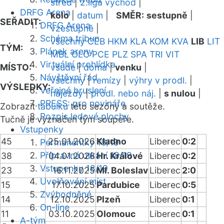
střed
|
2.liga východ
|
DRFG Arena
kolo
|
datum
|
SMĚR:
sestupně
|
SEŘADIT:
DRFG Arena
vzestupně
|
Schéma tribun
všechny
CEB
HKM
KLA
KOM
KVA
LIB
LIT
TÝM:
Plánek areny
MBL
OLO
PCE
PLZ
SPA
TRI
VIT
Virtuální prohlídka
MÍSTO:
všude
|
doma
|
venku
|
Návštěvní řád
všechny
|
remízy
|
výhry v prodl.
|
VÝSLEDKY:
Veřejné bruslení
nájezdy
|
prodl. nebo náj.
|
s nulou
|
PRESS: pro novináře
Zobrazit
tabulku
této sezóny a soutěže.
Rozpis ledové plochy
Tučně je vyznačen tým soupeře.
Vstupenky
45
25.01.2026
Kladno
Liberec
0:2
Permanentky 18/19
Přípravná utkání 18/19
38
04.01.2026
Hr. Králové
Liberec
0:2
Vstupenky 18/19
23
16.11.2025
Ml. Boleslav
Liberec
2:0
Uvolňování míst
15
17.10.2025
Pardubice
Liberec
0:5
Zvýhodněné
14
12.10.2025
Plzeň
Liberec
0:1
On-line
11
03.10.2025
Olomouc
Liberec
0:1
A-tým