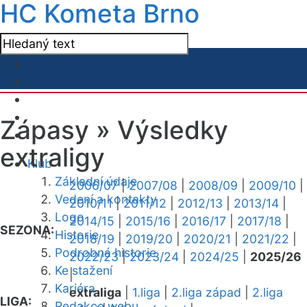
HC Kometa Brno
Zápasy »
Výsledky
extraligy
Klub
Základní údaje
2006/07
|
2007/08
|
2008/09
|
2009/10
|
Vedení a kontakty
2010/11
|
2011/12
|
2012/13
|
2013/14
|
Logo
2014/15
|
2015/16
|
2016/17
|
2017/18
|
SEZONA:
Historie
2018/19
|
2019/20
|
2020/21
|
2021/22
|
Podrobná historie
2022/23
|
2023/24
|
2024/25
|
2025/26
Ke stažení
|
Kariéra
extraliga
|
1.liga
|
2.liga západ
|
2.liga
LIGA:
Redakce webu