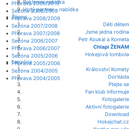
Reklamní nabídka
Příprava 2009/2010
Hrdý partner - nabídka
Sezóna 2008/2009
Žijeme
Příprava 2008/2009
Děti dětem
Sezóna 2007/2008
Jsme jedna rodina
Příprava 2007/2008
Petr Koukal a Kometa
Sezóna 2006/2007
Chlapi ŽENÁM
Příprava 2006/2007
Hokejová tombola
Sezóna 2005/2006
Fanzóna
Příprava 2005/2006
Království Komety
Sezóna 2004/2005
Dortiáda
Příprava 2004/2005
Ptejte se
Fan klub informuje
Fotogalerie
Aktivní fotogalerie
Download
Hokejchat.cz