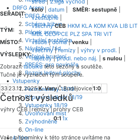
střed
|
2.liga východ
|
DRFG Arena
kolo
|
datum
|
SMĚR:
sestupně
|
SEŘADIT:
DRFG Arena
vzestupně
|
Schéma tribun
všechny
CEB
HKM
KLA
KOM
KVA
LIB
LIT
TÝM:
Plánek areny
MBL
OLO
PCE
PLZ
SPA
TRI
VIT
Virtuální prohlídka
MÍSTO:
všude
|
doma
|
venku
|
Návštěvní řád
všechny
|
remízy
|
výhry v prodl.
|
VÝSLEDKY:
Veřejné bruslení
nájezdy
|
prodl. nebo náj.
|
s nulou
|
PRESS: pro novináře
Zobrazit
tabulku
této sezóny a soutěže.
Rozpis ledové plochy
Tučně je vyznačen tým soupeře.
Vstupenky
33
23.12.2025
K. Vary
Č.Budějovice
1:0
Permanentky 18/19
Četnost výsledků
Přípravná utkání 18/19
Vstupenky 18/19
výhry CEB |
remízy |
prohry CEB
Uvolňování míst
0:1
1x
Zvýhodněné
On-line
Vaše připomínky k této stránce uvítáme na
A-tým