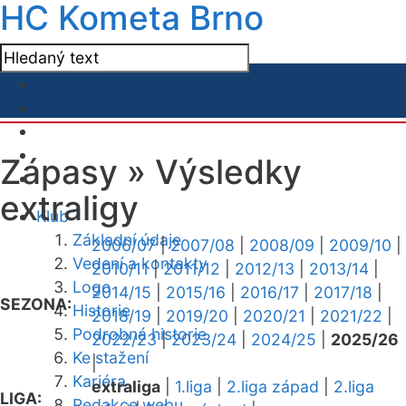
HC Kometa Brno
Zápasy »
Výsledky
extraligy
Klub
Základní údaje
2006/07
|
2007/08
|
2008/09
|
2009/10
|
Vedení a kontakty
2010/11
|
2011/12
|
2012/13
|
2013/14
|
Logo
2014/15
|
2015/16
|
2016/17
|
2017/18
|
SEZONA:
Historie
2018/19
|
2019/20
|
2020/21
|
2021/22
|
Podrobná historie
2022/23
|
2023/24
|
2024/25
|
2025/26
Ke stažení
|
Kariéra
extraliga
|
1.liga
|
2.liga západ
|
2.liga
LIGA:
Redakce webu