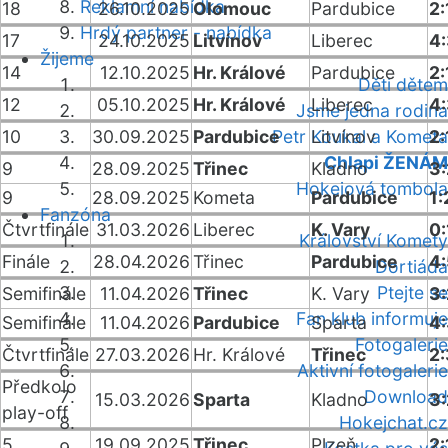
Reklamní nabídka
18
26.10.2025
Olomouc
Pardubice
2:
Hrdý partner - nabídka
17
24.10.2025
Litvínov
Liberec
4
Žijeme
14
12.10.2025
Hr. Králové
Pardubice
2:
Děti dětem
12
05.10.2025
Hr. Králové
Liberec
4
Jsme jedna rodina
10
30.09.2025
Pardubice
Petr Koukal a Kometa
Litvínov
2:
Chlapi ŽENÁM
9
28.09.2025
Třinec
Kladno
3
Hokejová tombola
9
28.09.2025
Kometa
Pardubice
1:
Fanzóna
Čtvrtfinále
31.03.2026
Liberec
K. Vary
0:
Království Komety
Finále
28.04.2026
Třinec
Pardubice
4
Dortiáda
Ptejte se
Semifinále
11.04.2026
Třinec
K. Vary
3
Fan klub informuje
Semifinále
11.04.2026
Pardubice
Sparta
4
Fotogalerie
Čtvrtfinále
27.03.2026
Hr. Králové
Třinec
2
Aktivní fotogalerie
Předkolo
Download
15.03.2026
Sparta
Kladno
3
play-off
Hokejchat.cz
5
19.09.2025
Třinec
Plzeň
2: