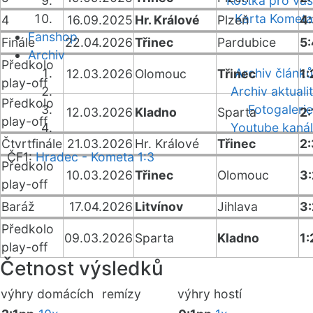
Kostka pro vás
Karta Kometa
4
16.09.2025
Hr. Králové
Plzeň
4
Fanshop
Finále
22.04.2026
Třinec
Pardubice
5
Archiv
Předkolo
Archiv článků
12.03.2026
Olomouc
Třinec
1:
play-off
Archiv aktualit
Předkolo
Fotogalerie
12.03.2026
Kladno
Sparta
2:
play-off
Youtube kanál
Čtvrtfinále
21.03.2026
Hr. Králové
Třinec
2
ČF1:
Hradec - Kometa 1:3
Předkolo
10.03.2026
Třinec
Olomouc
3
play-off
Baráž
17.04.2026
Litvínov
Jihlava
3
Předkolo
09.03.2026
Sparta
Kladno
1:
play-off
Četnost výsledků
výhry domácích
remízy
výhry hostí