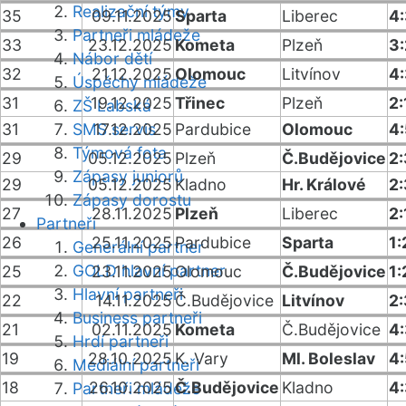
Realizační týmy
35
09.11.2025
Sparta
Liberec
4
Partneři mládeže
33
23.12.2025
Kometa
Plzeň
3
Nábor dětí
32
21.12.2025
Olomouc
Litvínov
4
Úspěchy mládeže
31
19.12.2025
Třinec
Plzeň
2:
ZŠ Labská
31
SMS servis
17.12.2025
Pardubice
Olomouc
4
Týmová fota
29
05.12.2025
Plzeň
Č.Budějovice
2
Zápasy juniorů
29
05.12.2025
Kladno
Hr. Králové
2
Zápasy dorostu
27
28.11.2025
Plzeň
Liberec
2:
Partneři
26
25.11.2025
Pardubice
Sparta
1:
Generální partner
GOLD hlavní partner
25
23.11.2025
Olomouc
Č.Budějovice
1:
Hlavní partneři
22
14.11.2025
Č.Budějovice
Litvínov
2
Business partneři
21
02.11.2025
Kometa
Č.Budějovice
4
Hrdí partneři
19
28.10.2025
K. Vary
Ml. Boleslav
4
Mediální partneři
18
26.10.2025
Č.Budějovice
Kladno
4
Partneři mládeže