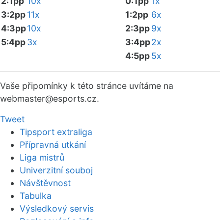
2:1pp
10x
0:1pp
1x
3:2pp
11x
1:2pp
6x
4:3pp
10x
2:3pp
9x
5:4pp
3x
3:4pp
2x
4:5pp
5x
Vaše připomínky k této stránce uvítáme na
webmaster
@esports.cz.
Tweet
Tipsport extraliga
Přípravná utkání
Liga mistrů
Univerzitní souboj
Návštěvnost
Tabulka
Výsledkový servis