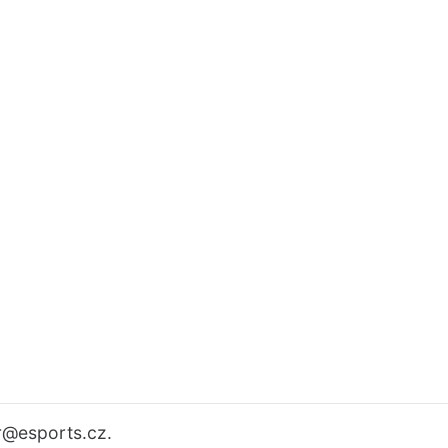
r
@esports.cz.