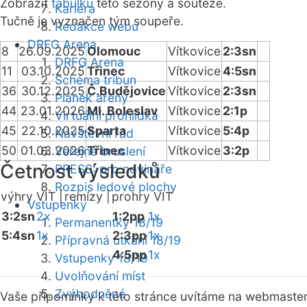
Zobrazit
tabulku
této sezóny a soutěže.
Kariéra
Tučně je vyznačen tým soupeře.
Redakce webu
DRFG Arena
8
26.09.2025
Olomouc
Vítkovice
2:3sn
DRFG Arena
11
03.10.2025
Třinec
Vítkovice
4:5sn
Schéma tribun
36
30.12.2025
Č.Budějovice
Vítkovice
2:3sn
Plánek areny
44
23.01.2026
Ml. Boleslav
Vítkovice
2:1p
Virtuální prohlídka
45
22.10.2025
Sparta
Vítkovice
5:4p
Návštěvní řád
50
01.03.2026
Třinec
Vítkovice
3:2p
Veřejné bruslení
Četnost výsledků
PRESS: pro novináře
Rozpis ledové plochy
výhry VIT |
remízy |
prohry VIT
Vstupenky
3:2sn
2x
1:2pp
1x
Permanentky 18/19
5:4sn
1x
2:3pp
1x
Přípravná utkání 18/19
4:5pp
1x
Vstupenky 18/19
Uvolňování míst
Zvýhodněné
Vaše připomínky k této stránce uvítáme na webmaste