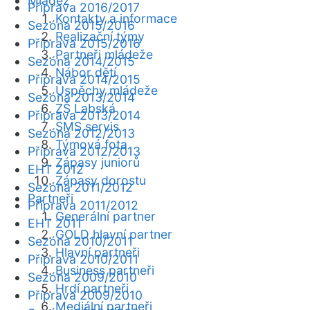
Mládež
Příprava 2016/2017
Kontakty a informace
Sezóna 2015/2016
Realizační týmy
Příprava 2015/2016
Partneři mládeže
Sezóna 2014/2015
Nábor dětí
Příprava 2014/2015
Úspěchy mládeže
Sezóna 2013/2014
ZŠ Labská
Příprava 2013/2014
SMS servis
Sezóna 2012/2013
Týmová fota
Příprava 2012/2013
Zápasy juniorů
EHT 2012
Zápasy dorostu
Sezóna 2011/2012
Partneři
Příprava 2011/2012
Generální partner
EHT 2011
GOLD hlavní partner
Sezóna 2010/2011
Hlavní partneři
Příprava 2010/2011
Business partneři
Sezóna 2009/2010
Hrdí partneři
Příprava 2009/2010
Mediální partneři