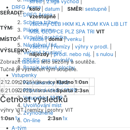
střed
|
2.liga východ
|
DRFG Arena
kolo
|
datum
|
SMĚR:
sestupně
|
SEŘADIT:
DRFG Arena
vzestupně
|
Schéma tribun
všechny
CEB
HKM
KLA
KOM
KVA
LIB
LIT
TÝM:
Plánek areny
MBL
OLO
PCE
PLZ
SPA
TRI
VIT
Virtuální prohlídka
MÍSTO:
všude
|
doma
|
venku
|
Návštěvní řád
všechny
|
remízy
|
výhry v prodl.
|
VÝSLEDKY:
Veřejné bruslení
nájezdy
|
prodl. nebo náj.
|
s nulou
|
PRESS: pro novináře
Zobrazit
tabulku
této sezóny a soutěže.
Rozpis ledové plochy
Tučně je vyznačen tým soupeře.
Vstupenky
2
12.09.2025
Vítkovice
Kladno
1:0sn
Permanentky 18/19
Přípravná utkání 18/19
6
21.09.2025
Vítkovice
Sparta
2:3sn
Četnost výsledků
Vstupenky 18/19
Uvolňování míst
výhry VIT |
remízy |
prohry VIT
Zvýhodněné
1:0sn
1x
2:3sn
1x
On-line
A-tým