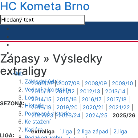
HC Kometa Brno
Zápasy »
Výsledky
extraligy
Klub
Základní údaje
2006/07
|
2007/08
|
2008/09
|
2009/10
|
Vedení a kontakty
2010/11
|
2011/12
|
2012/13
|
2013/14
|
Logo
2014/15
|
2015/16
|
2016/17
|
2017/18
|
SEZONA:
Historie
2018/19
|
2019/20
|
2020/21
|
2021/22
|
Podrobná historie
2022/23
|
2023/24
|
2024/25
|
2025/26
Ke stažení
|
Kariéra
extraliga
|
1.liga
|
2.liga západ
|
2.liga
LIGA:
Redakce webu