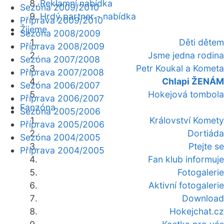
Reklamní nabídka
Sezóna 2009/2010
Hrdý partner - nabídka
Příprava 2009/2010
Žijeme
Sezóna 2008/2009
Děti dětem
Příprava 2008/2009
Jsme jedna rodina
Sezóna 2007/2008
Petr Koukal a Kometa
Příprava 2007/2008
Chlapi ŽENÁM
Sezóna 2006/2007
Hokejová tombola
Příprava 2006/2007
Fanzóna
Sezóna 2005/2006
Království Komety
Příprava 2005/2006
Dortiáda
Sezóna 2004/2005
Ptejte se
Příprava 2004/2005
Fan klub informuje
Fotogalerie
Aktivní fotogalerie
Download
Hokejchat.cz