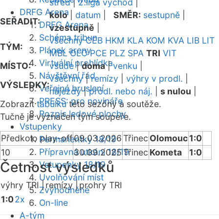
střed
|
2.liga východ
|
DRFG Arena
kolo
|
datum
|
SMĚR:
sestupně
|
SEŘADIT:
DRFG Arena
vzestupně
|
Schéma tribun
všechny
CEB
HKM
KLA
KOM
KVA
LIB
LIT
TÝM:
Plánek areny
MBL
OLO
PCE
PLZ
SPA
TRI
VIT
Virtuální prohlídka
MÍSTO:
všude
|
doma
|
venku
|
Návštěvní řád
všechny
|
remízy
|
výhry v prodl.
|
VÝSLEDKY:
Veřejné bruslení
nájezdy
|
prodl. nebo náj.
|
s nulou
|
PRESS: pro novináře
Zobrazit
tabulku
této sezóny a soutěže.
Rozpis ledové plochy
Tučně je vyznačen tým soupeře.
Vstupenky
Předkolo play-off
09.03.2026
Třinec
Olomouc
1:0
Permanentky 18/19
Přípravná utkání 18/19
10
30.09.2025
Třinec
Kometa
1:0
Četnost výsledků
Vstupenky 18/19
Uvolňování míst
výhry TRI |
remízy |
prohry TRI
Zvýhodněné
1:0
2x
On-line
A-tým