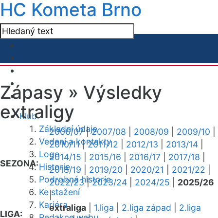
HC Kometa Brno
Zápasy »
Výsledky
extraligy
Klub
Základní údaje
2006/07
|
2007/08
|
2008/09
|
2009/10
|
Vedení a kontakty
2010/11
|
2011/12
|
2012/13
|
2013/14
|
Logo
2014/15
|
2015/16
|
2016/17
|
2017/18
|
SEZONA:
Historie
2018/19
|
2019/20
|
2020/21
|
2021/22
|
Podrobná historie
2022/23
|
2023/24
|
2024/25
|
2025/26
Ke stažení
|
Kariéra
extraliga
|
1.liga
|
2.liga západ
|
2.liga
LIGA:
Redakce webu