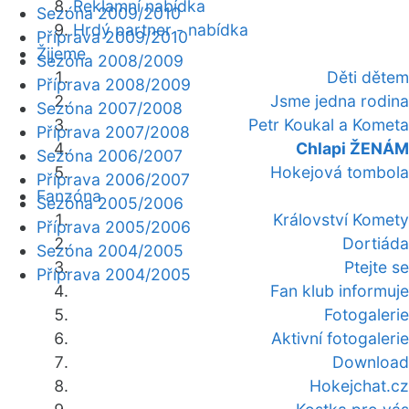
Reklamní nabídka
Sezóna 2009/2010
Hrdý partner - nabídka
Příprava 2009/2010
Žijeme
Sezóna 2008/2009
Děti dětem
Příprava 2008/2009
Jsme jedna rodina
Sezóna 2007/2008
Petr Koukal a Kometa
Příprava 2007/2008
Chlapi ŽENÁM
Sezóna 2006/2007
Hokejová tombola
Příprava 2006/2007
Fanzóna
Sezóna 2005/2006
Království Komety
Příprava 2005/2006
Dortiáda
Sezóna 2004/2005
Ptejte se
Příprava 2004/2005
Fan klub informuje
Fotogalerie
Aktivní fotogalerie
Download
Hokejchat.cz