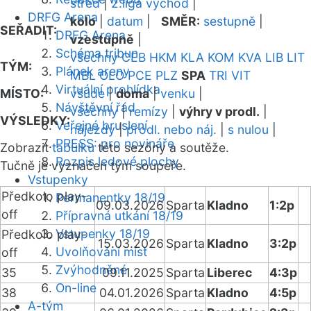
střed
|
2.liga východ
|
DRFG Arena
kolo
|
datum
|
SMĚR:
sestupně
|
SEŘADIT:
DRFG Arena
vzestupně
|
Schéma tribun
všechny
CEB
HKM
KLA
KOM
KVA
LIB
LIT
TÝM:
Plánek areny
MBL
OLO
PCE
PLZ
SPA
TRI
VIT
Virtuální prohlídka
MÍSTO:
všude
|
doma
|
venku
|
Návštěvní řád
všechny
|
remízy
|
výhry v prodl.
|
VÝSLEDKY:
Veřejné bruslení
nájezdy
|
prodl. nebo náj.
|
s nulou
|
PRESS: pro novináře
Zobrazit
tabulku
této sezóny a soutěže.
Rozpis ledové plochy
Tučně je vyznačen tým soupeře.
Vstupenky
Předkolo play-
Permanentky 18/19
09.03.2026
Sparta
Kladno
1:2p
off
Přípravná utkání 18/19
Vstupenky 18/19
Předkolo play-
15.03.2026
Sparta
Kladno
3:2p
Uvolňování míst
off
Zvýhodněné
35
09.11.2025
Sparta
Liberec
4:3p
On-line
38
04.01.2026
Sparta
Kladno
4:5p
A-tým