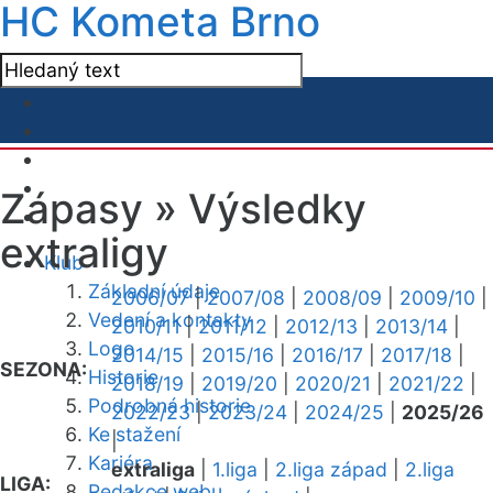
HC Kometa Brno
Zápasy »
Výsledky
extraligy
Klub
Základní údaje
2006/07
|
2007/08
|
2008/09
|
2009/10
|
Vedení a kontakty
2010/11
|
2011/12
|
2012/13
|
2013/14
|
Logo
2014/15
|
2015/16
|
2016/17
|
2017/18
|
SEZONA:
Historie
2018/19
|
2019/20
|
2020/21
|
2021/22
|
Podrobná historie
2022/23
|
2023/24
|
2024/25
|
2025/26
Ke stažení
|
Kariéra
extraliga
|
1.liga
|
2.liga západ
|
2.liga
LIGA:
Redakce webu