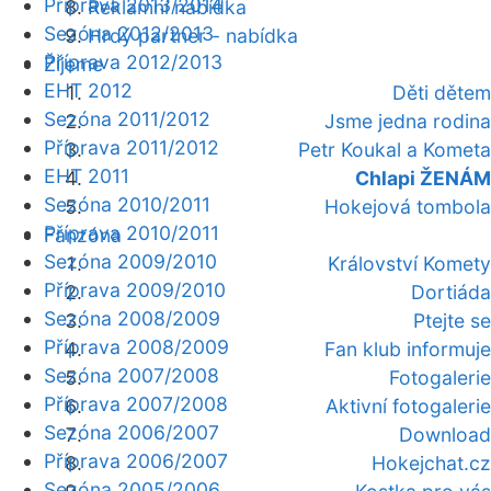
Příprava 2013/2014
Reklamní nabídka
Sezóna 2012/2013
Hrdý partner - nabídka
Příprava 2012/2013
Žijeme
EHT 2012
Děti dětem
Sezóna 2011/2012
Jsme jedna rodina
Příprava 2011/2012
Petr Koukal a Kometa
EHT 2011
Chlapi ŽENÁM
Sezóna 2010/2011
Hokejová tombola
Příprava 2010/2011
Fanzóna
Sezóna 2009/2010
Království Komety
Příprava 2009/2010
Dortiáda
Sezóna 2008/2009
Ptejte se
Příprava 2008/2009
Fan klub informuje
Sezóna 2007/2008
Fotogalerie
Příprava 2007/2008
Aktivní fotogalerie
Sezóna 2006/2007
Download
Příprava 2006/2007
Hokejchat.cz
Sezóna 2005/2006