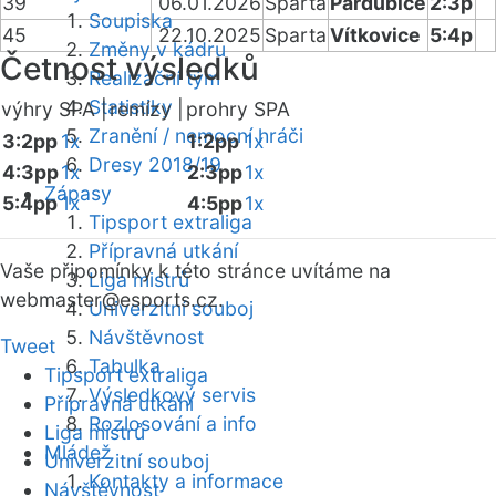
39
06.01.2026
Sparta
Pardubice
2:3p
Soupiska
45
22.10.2025
Sparta
Vítkovice
5:4p
Změny v kádru
Četnost výsledků
Realizační tým
Statistiky
výhry SPA |
remízy |
prohry SPA
Zranění / nemocní hráči
3:2pp
1x
1:2pp
1x
Dresy 2018/19
4:3pp
1x
2:3pp
1x
Zápasy
5:4pp
1x
4:5pp
1x
Tipsport extraliga
Přípravná utkání
Vaše připomínky k této stránce uvítáme na
Liga mistrů
webmaster
@esports.cz.
Univerzitní souboj
Návštěvnost
Tweet
Tabulka
Tipsport extraliga
Výsledkový servis
Přípravná utkání
Rozlosování a info
Liga mistrů
Mládež
Univerzitní souboj
Kontakty a informace
Návštěvnost