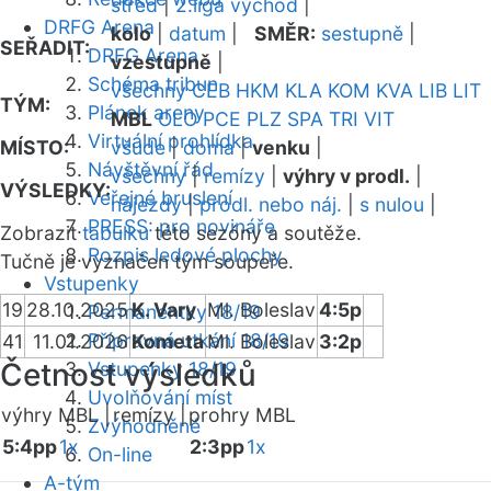
střed
|
2.liga východ
|
DRFG Arena
kolo
|
datum
|
SMĚR:
sestupně
|
SEŘADIT:
DRFG Arena
vzestupně
|
Schéma tribun
všechny
CEB
HKM
KLA
KOM
KVA
LIB
LIT
TÝM:
Plánek areny
MBL
OLO
PCE
PLZ
SPA
TRI
VIT
Virtuální prohlídka
MÍSTO:
všude
|
doma
|
venku
|
Návštěvní řád
všechny
|
remízy
|
výhry v prodl.
|
VÝSLEDKY:
Veřejné bruslení
nájezdy
|
prodl. nebo náj.
|
s nulou
|
PRESS: pro novináře
Zobrazit
tabulku
této sezóny a soutěže.
Rozpis ledové plochy
Tučně je vyznačen tým soupeře.
Vstupenky
19
28.10.2025
K. Vary
Ml. Boleslav
4:5p
Permanentky 18/19
Přípravná utkání 18/19
41
11.01.2026
Kometa
Ml. Boleslav
3:2p
Četnost výsledků
Vstupenky 18/19
Uvolňování míst
výhry MBL |
remízy |
prohry MBL
Zvýhodněné
5:4pp
1x
2:3pp
1x
On-line
A-tým