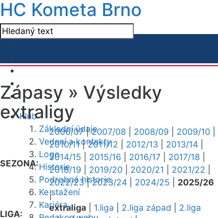
HC Kometa Brno
Zápasy »
Výsledky
extraligy
Klub
Základní údaje
2006/07
|
2007/08
|
2008/09
|
2009/10
|
Vedení a kontakty
2010/11
|
2011/12
|
2012/13
|
2013/14
|
Logo
2014/15
|
2015/16
|
2016/17
|
2017/18
|
SEZONA:
Historie
2018/19
|
2019/20
|
2020/21
|
2021/22
|
Podrobná historie
2022/23
|
2023/24
|
2024/25
|
2025/26
Ke stažení
|
Kariéra
extraliga
|
1.liga
|
2.liga západ
|
2.liga
LIGA:
Redakce webu