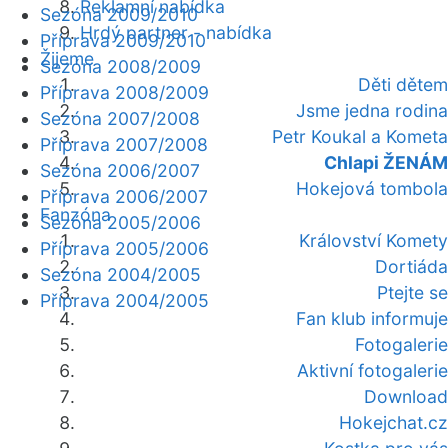
Reklamní nabídka
Sezóna 2009/2010
Hrdý partner - nabídka
Příprava 2009/2010
Žijeme
Sezóna 2008/2009
Děti dětem
Příprava 2008/2009
Jsme jedna rodina
Sezóna 2007/2008
Petr Koukal a Kometa
Příprava 2007/2008
Chlapi ŽENÁM
Sezóna 2006/2007
Hokejová tombola
Příprava 2006/2007
Fanzóna
Sezóna 2005/2006
Království Komety
Příprava 2005/2006
Dortiáda
Sezóna 2004/2005
Ptejte se
Příprava 2004/2005
Fan klub informuje
Fotogalerie
Aktivní fotogalerie
Download
Hokejchat.cz