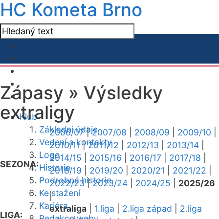
HC Kometa Brno
Zápasy »
Výsledky
extraligy
Klub
Základní údaje
2006/07
|
2007/08
|
2008/09
|
2009/10
|
Vedení a kontakty
2010/11
|
2011/12
|
2012/13
|
2013/14
|
Logo
2014/15
|
2015/16
|
2016/17
|
2017/18
|
SEZONA:
Historie
2018/19
|
2019/20
|
2020/21
|
2021/22
|
Podrobná historie
2022/23
|
2023/24
|
2024/25
|
2025/26
Ke stažení
|
Kariéra
extraliga
|
1.liga
|
2.liga západ
|
2.liga
LIGA:
Redakce webu