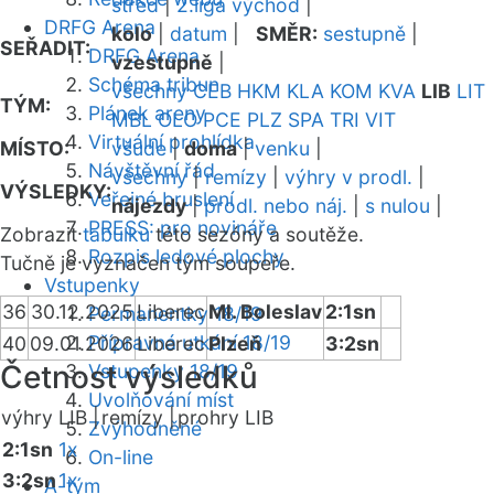
střed
|
2.liga východ
|
DRFG Arena
kolo
|
datum
|
SMĚR:
sestupně
|
SEŘADIT:
DRFG Arena
vzestupně
|
Schéma tribun
všechny
CEB
HKM
KLA
KOM
KVA
LIB
LIT
TÝM:
Plánek areny
MBL
OLO
PCE
PLZ
SPA
TRI
VIT
Virtuální prohlídka
MÍSTO:
všude
|
doma
|
venku
|
Návštěvní řád
všechny
|
remízy
|
výhry v prodl.
|
VÝSLEDKY:
Veřejné bruslení
nájezdy
|
prodl. nebo náj.
|
s nulou
|
PRESS: pro novináře
Zobrazit
tabulku
této sezóny a soutěže.
Rozpis ledové plochy
Tučně je vyznačen tým soupeře.
Vstupenky
36
30.12.2025
Liberec
Ml. Boleslav
2:1sn
Permanentky 18/19
Přípravná utkání 18/19
40
09.01.2026
Liberec
Plzeň
3:2sn
Četnost výsledků
Vstupenky 18/19
Uvolňování míst
výhry LIB |
remízy |
prohry LIB
Zvýhodněné
2:1sn
1x
On-line
3:2sn
1x
A-tým