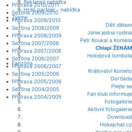
Reklamní nabídka
Příprava 2010/2011
Hrdý partner - nabídka
Sezóna 2009/2010
Žijeme
Příprava 2009/2010
Děti dětem
Sezóna 2008/2009
Jsme jedna rodina
Příprava 2008/2009
Petr Koukal a Kometa
Sezóna 2007/2008
Chlapi ŽENÁM
Příprava 2007/2008
Hokejová tombola
Sezóna 2006/2007
Fanzóna
Příprava 2006/2007
Království Komety
Sezóna 2005/2006
Dortiáda
Příprava 2005/2006
Ptejte se
Sezóna 2004/2005
Fan klub informuje
Příprava 2004/2005
Fotogalerie
Aktivní fotogalerie
Download
Hokejchat.cz