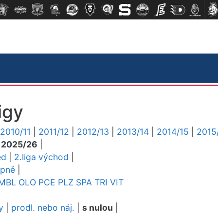
igy
2010/11
|
2011/12
|
2012/13
|
2013/14
|
2014/15
|
2015
|
2025/26
|
ed
|
2.liga východ
|
upně
|
MBL
OLO
PCE
PLZ
SPA
TRI
VIT
y
|
prodl. nebo náj.
|
s nulou
|