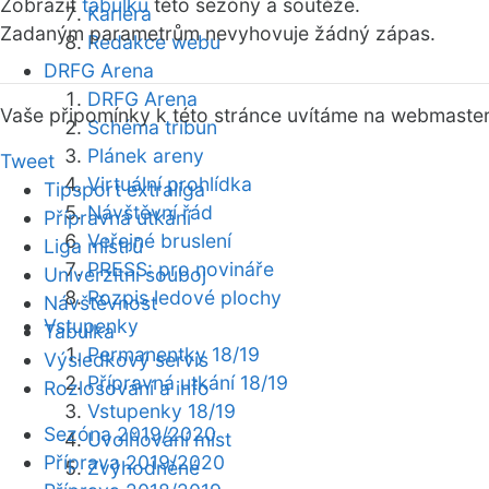
Zobrazit
tabulku
této sezóny a soutěže.
Kariéra
Zadaným parametrům nevyhovuje žádný zápas.
Redakce webu
DRFG Arena
DRFG Arena
Vaše připomínky k této stránce uvítáme na webmaste
Schéma tribun
Plánek areny
Tweet
Virtuální prohlídka
Tipsport extraliga
Návštěvní řád
Přípravná utkání
Veřejné bruslení
Liga mistrů
PRESS: pro novináře
Univerzitní souboj
Rozpis ledové plochy
Návštěvnost
Vstupenky
Tabulka
Permanentky 18/19
Výsledkový servis
Přípravná utkání 18/19
Rozlosování a info
Vstupenky 18/19
Sezóna 2019/2020
Uvolňování míst
Příprava 2019/2020
Zvýhodněné