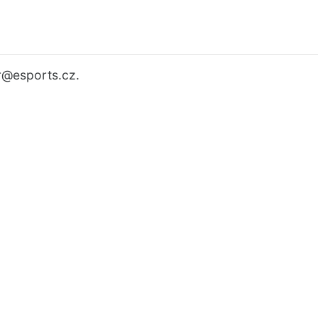
r
@esports.cz.