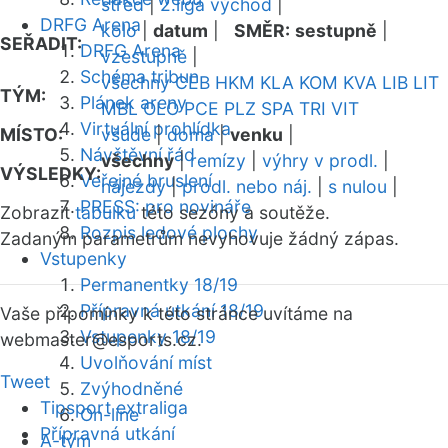
střed
|
2.liga východ
|
DRFG Arena
kolo
|
datum
|
SMĚR:
sestupně
|
SEŘADIT:
DRFG Arena
vzestupně
|
Schéma tribun
všechny
CEB
HKM
KLA
KOM
KVA
LIB
LIT
TÝM:
Plánek areny
MBL
OLO
PCE
PLZ
SPA
TRI
VIT
Virtuální prohlídka
MÍSTO:
všude
|
doma
|
venku
|
Návštěvní řád
všechny
|
remízy
|
výhry v prodl.
|
VÝSLEDKY:
Veřejné bruslení
nájezdy
|
prodl. nebo náj.
|
s nulou
|
PRESS: pro novináře
Zobrazit
tabulku
této sezóny a soutěže.
Rozpis ledové plochy
Zadaným parametrům nevyhovuje žádný zápas.
Vstupenky
Permanentky 18/19
Přípravná utkání 18/19
Vaše připomínky k této stránce uvítáme na
Vstupenky 18/19
webmaster
@esports.cz.
Uvolňování míst
Tweet
Zvýhodněné
Tipsport extraliga
On-line
Přípravná utkání
A-tým