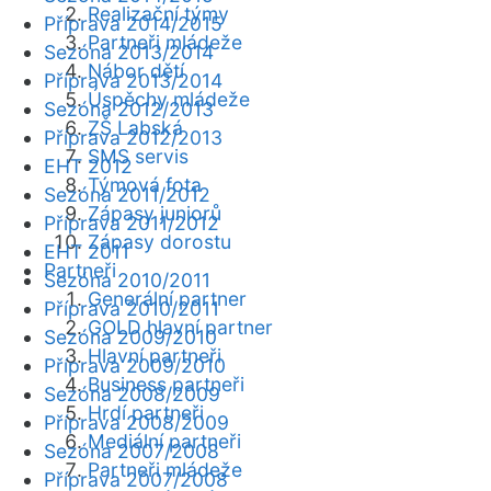
Realizační týmy
Příprava 2014/2015
Partneři mládeže
Sezóna 2013/2014
Nábor dětí
Příprava 2013/2014
Úspěchy mládeže
Sezóna 2012/2013
ZŠ Labská
Příprava 2012/2013
SMS servis
EHT 2012
Týmová fota
Sezóna 2011/2012
Zápasy juniorů
Příprava 2011/2012
Zápasy dorostu
EHT 2011
Partneři
Sezóna 2010/2011
Generální partner
Příprava 2010/2011
GOLD hlavní partner
Sezóna 2009/2010
Hlavní partneři
Příprava 2009/2010
Business partneři
Sezóna 2008/2009
Hrdí partneři
Příprava 2008/2009
Mediální partneři
Sezóna 2007/2008
Partneři mládeže
Příprava 2007/2008