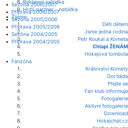
Reklamní nabídka
Sezóna 2006/2007
Hrdý partner - nabídka
Příprava 2006/2007
Žijeme
Sezóna 2005/2006
Děti dětem
Příprava 2005/2006
Jsme jedna rodina
Sezóna 2004/2005
Petr Koukal a Kometa
Příprava 2004/2005
Chlapi ŽENÁM
Hokejová tombola
Fanzóna
Království Komety
Dortiáda
Ptejte se
Fan klub informuje
Fotogalerie
Aktivní fotogalerie
Download
Hokejchat.cz