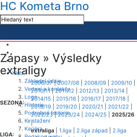
HC Kometa Brno
Zápasy »
Výsledky
extraligy
Klub
Základní údaje
2006/07
|
2007/08
|
2008/09
|
2009/10
|
Vedení a kontakty
2010/11
|
2011/12
|
2012/13
|
2013/14
|
Logo
2014/15
|
2015/16
|
2016/17
|
2017/18
|
SEZONA:
Historie
2018/19
|
2019/20
|
2020/21
|
2021/22
|
Podrobná historie
2022/23
|
2023/24
|
2024/25
|
2025/26
Ke stažení
|
Kariéra
extraliga
|
1.liga
|
2.liga západ
|
2.liga
LIGA:
Redakce webu