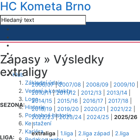
HC Kometa Brno
Zápasy »
Výsledky
extraligy
Klub
Základní údaje
2006/07
|
2007/08
|
2008/09
|
2009/10
|
Vedení a kontakty
2010/11
|
2011/12
|
2012/13
|
2013/14
|
Logo
2014/15
|
2015/16
|
2016/17
|
2017/18
|
SEZONA:
Historie
2018/19
|
2019/20
|
2020/21
|
2021/22
|
Podrobná historie
2022/23
|
2023/24
|
2024/25
|
2025/26
Ke stažení
|
Kariéra
extraliga
|
1.liga
|
2.liga západ
|
2.liga
LIGA:
Redakce webu