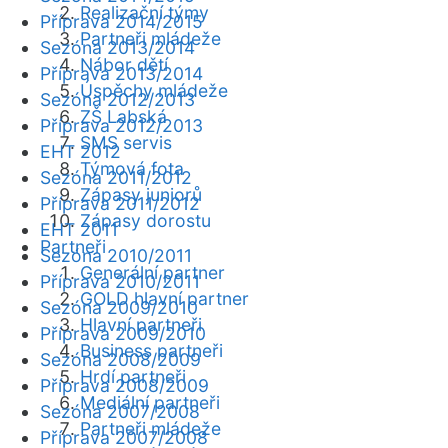
Realizační týmy
Příprava 2014/2015
Partneři mládeže
Sezóna 2013/2014
Nábor dětí
Příprava 2013/2014
Úspěchy mládeže
Sezóna 2012/2013
ZŠ Labská
Příprava 2012/2013
SMS servis
EHT 2012
Týmová fota
Sezóna 2011/2012
Zápasy juniorů
Příprava 2011/2012
Zápasy dorostu
EHT 2011
Partneři
Sezóna 2010/2011
Generální partner
Příprava 2010/2011
GOLD hlavní partner
Sezóna 2009/2010
Hlavní partneři
Příprava 2009/2010
Business partneři
Sezóna 2008/2009
Hrdí partneři
Příprava 2008/2009
Mediální partneři
Sezóna 2007/2008
Partneři mládeže
Příprava 2007/2008