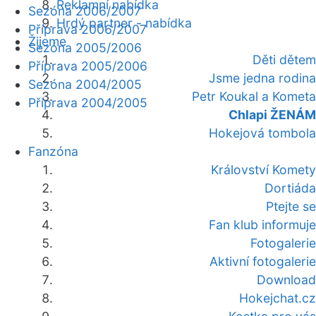
Reklamní nabídka
Sezóna 2006/2007
Hrdý partner - nabídka
Příprava 2006/2007
Žijeme
Sezóna 2005/2006
Děti dětem
Příprava 2005/2006
Jsme jedna rodina
Sezóna 2004/2005
Petr Koukal a Kometa
Příprava 2004/2005
Chlapi ŽENÁM
Hokejová tombola
Fanzóna
Království Komety
Dortiáda
Ptejte se
Fan klub informuje
Fotogalerie
Aktivní fotogalerie
Download
Hokejchat.cz