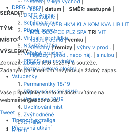
střed
|
2.liga východ
|
DRFG Arena
kolo
|
datum
|
SMĚR:
sestupně
|
SEŘADIT:
DRFG Arena
vzestupně
|
Schéma tribun
všechny
CEB
HKM
KLA
KOM
KVA
LIB
LIT
TÝM:
Plánek areny
MBL
OLO
PCE
PLZ
SPA
TRI
VIT
Virtuální prohlídka
MÍSTO:
všude
|
doma
|
venku
|
Návštěvní řád
všechny
|
remízy
|
výhry v prodl.
|
VÝSLEDKY:
Veřejné bruslení
nájezdy
|
prodl. nebo náj.
|
s nulou
|
PRESS: pro novináře
Zobrazit
tabulku
této sezóny a soutěže.
Rozpis ledové plochy
Zadaným parametrům nevyhovuje žádný zápas.
Vstupenky
Permanentky 18/19
Přípravná utkání 18/19
Vaše připomínky k této stránce uvítáme na
Vstupenky 18/19
webmaster
@esports.cz.
Uvolňování míst
Tweet
Zvýhodněné
Tipsport extraliga
On-line
Přípravná utkání
A-tým