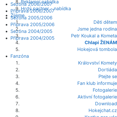
Reklamní nabídka
Sezóna 2006/2007
Hrdý partner - nabídka
Příprava 2006/2007
Žijeme
Sezóna 2005/2006
Děti dětem
Příprava 2005/2006
Jsme jedna rodina
Sezóna 2004/2005
Petr Koukal a Kometa
Příprava 2004/2005
Chlapi ŽENÁM
Hokejová tombola
Fanzóna
Království Komety
Dortiáda
Ptejte se
Fan klub informuje
Fotogalerie
Aktivní fotogalerie
Download
Hokejchat.cz