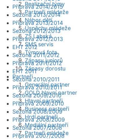
Realizační týmy
Příprava 2014/2015
Partneři mládeže
Sezóna 2013/2014
Nábor dětí
Příprava 2013/2014
Úspěchy mládeže
Sezóna 2012/2013
ZŠ Labská
Příprava 2012/2013
SMS servis
EHT 2012
Týmová fota
Sezóna 2011/2012
Zápasy juniorů
Příprava 2011/2012
Zápasy dorostu
EHT 2011
Partneři
Sezóna 2010/2011
Generální partner
Příprava 2010/2011
GOLD hlavní partner
Sezóna 2009/2010
Hlavní partneři
Příprava 2009/2010
Business partneři
Sezóna 2008/2009
Hrdí partneři
Příprava 2008/2009
Mediální partneři
Sezóna 2007/2008
Partneři mládeže
Příprava 2007/2008