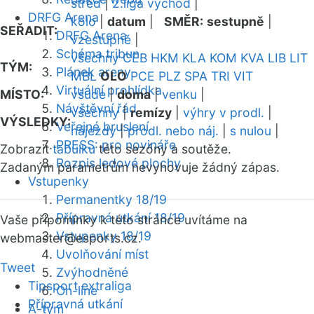
střed
|
2.liga východ
|
DRFG Arena
kolo
|
datum
|
SMĚR:
sestupně
|
SEŘADIT:
DRFG Arena
vzestupně
|
Schéma tribun
všechny
CEB
HKM
KLA
KOM
KVA
LIB
LIT
TÝM:
Plánek areny
MBL
OLO
PCE
PLZ
SPA
TRI
VIT
Virtuální prohlídka
MÍSTO:
všude
|
doma
|
venku
|
Návštěvní řád
všechny
|
remízy
|
výhry v prodl.
|
VÝSLEDKY:
Veřejné bruslení
nájezdy
|
prodl. nebo náj.
|
s nulou
|
PRESS: pro novináře
Zobrazit
tabulku
této sezóny a soutěže.
Rozpis ledové plochy
Zadaným parametrům nevyhovuje žádný zápas.
Vstupenky
Permanentky 18/19
Přípravná utkání 18/19
Vaše připomínky k této stránce uvítáme na
Vstupenky 18/19
webmaster
@esports.cz.
Uvolňování míst
Tweet
Zvýhodněné
Tipsport extraliga
On-line
Přípravná utkání
A-tým