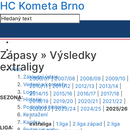
HC Kometa Brno
Zápasy »
Výsledky
extraligy
Klub
Základní údaje
2006/07
|
2007/08
|
2008/09
|
2009/10
|
Vedení a kontakty
2010/11
|
2011/12
|
2012/13
|
2013/14
|
Logo
2014/15
|
2015/16
|
2016/17
|
2017/18
|
SEZONA:
Historie
2018/19
|
2019/20
|
2020/21
|
2021/22
|
Podrobná historie
2022/23
|
2023/24
|
2024/25
|
2025/26
Ke stažení
|
Kariéra
extraliga
|
1.liga
|
2.liga západ
|
2.liga
LIGA:
Redakce webu