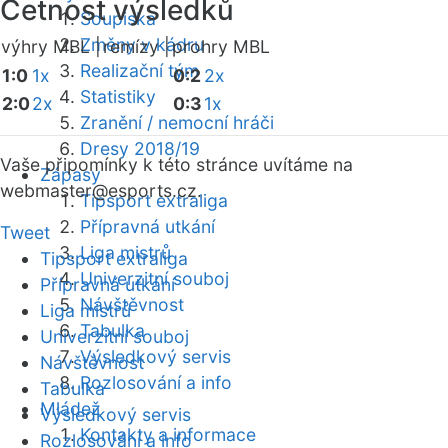
Četnost výsledků
Soupiska
Změny v kádru
výhry MBL |
remízy |
prohry MBL
Realizační tým
1:0
1x
0:2
2x
Statistiky
2:0
2x
0:3
1x
Zranění / nemocní hráči
Dresy 2018/19
Vaše připomínky k této stránce uvítáme na
Zápasy
webmaster
@esports.cz.
Tipsport extraliga
Přípravná utkání
Tweet
Liga mistrů
Tipsport extraliga
Univerzitní souboj
Přípravná utkání
Návštěvnost
Liga mistrů
Tabulka
Univerzitní souboj
Výsledkový servis
Návštěvnost
Rozlosování a info
Tabulka
Mládež
Výsledkový servis
Kontakty a informace
Rozlosování a info