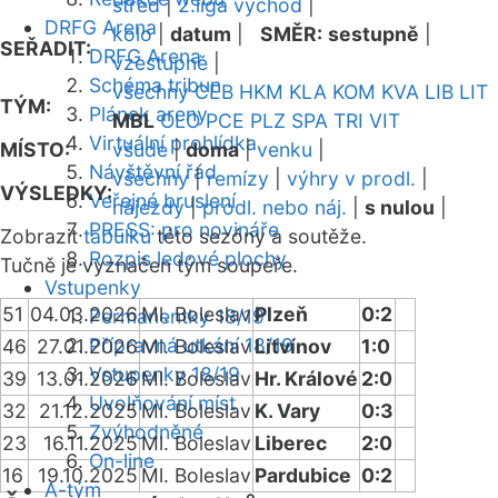
střed
|
2.liga východ
|
DRFG Arena
kolo
|
datum
|
SMĚR:
sestupně
|
SEŘADIT:
DRFG Arena
vzestupně
|
Schéma tribun
všechny
CEB
HKM
KLA
KOM
KVA
LIB
LIT
TÝM:
Plánek areny
MBL
OLO
PCE
PLZ
SPA
TRI
VIT
Virtuální prohlídka
MÍSTO:
všude
|
doma
|
venku
|
Návštěvní řád
všechny
|
remízy
|
výhry v prodl.
|
VÝSLEDKY:
Veřejné bruslení
nájezdy
|
prodl. nebo náj.
|
s nulou
|
PRESS: pro novináře
Zobrazit
tabulku
této sezóny a soutěže.
Rozpis ledové plochy
Tučně je vyznačen tým soupeře.
Vstupenky
51
04.03.2026
Ml. Boleslav
Plzeň
0:2
Permanentky 18/19
Přípravná utkání 18/19
46
27.01.2026
Ml. Boleslav
Litvínov
1:0
Vstupenky 18/19
39
13.01.2026
Ml. Boleslav
Hr. Králové
2:0
Uvolňování míst
32
21.12.2025
Ml. Boleslav
K. Vary
0:3
Zvýhodněné
23
16.11.2025
Ml. Boleslav
Liberec
2:0
On-line
16
19.10.2025
Ml. Boleslav
Pardubice
0:2
A-tým