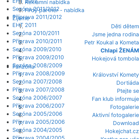
EHT 2012
Reklamní nabídka
Sezóna 2011/2012
Hrdý partner - nabídka
Příprava 2011/2012
Žijeme
EHT 2011
Děti dětem
Sezóna 2010/2011
Jsme jedna rodina
Příprava 2010/2011
Petr Koukal a Kometa
Sezóna 2009/2010
Chlapi ŽENÁM
Příprava 2009/2010
Hokejová tombola
Sezóna 2008/2009
Fanzóna
Příprava 2008/2009
Království Komety
Sezóna 2007/2008
Dortiáda
Příprava 2007/2008
Ptejte se
Sezóna 2006/2007
Fan klub informuje
Příprava 2006/2007
Fotogalerie
Sezóna 2005/2006
Aktivní fotogalerie
Příprava 2005/2006
Download
Sezóna 2004/2005
Hokejchat.cz
Příprava 2004/2005