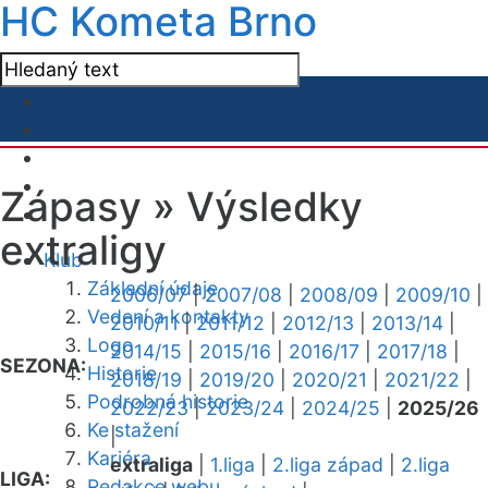
HC Kometa Brno
Zápasy »
Výsledky
extraligy
Klub
Základní údaje
2006/07
|
2007/08
|
2008/09
|
2009/10
|
Vedení a kontakty
2010/11
|
2011/12
|
2012/13
|
2013/14
|
Logo
2014/15
|
2015/16
|
2016/17
|
2017/18
|
SEZONA:
Historie
2018/19
|
2019/20
|
2020/21
|
2021/22
|
Podrobná historie
2022/23
|
2023/24
|
2024/25
|
2025/26
Ke stažení
|
Kariéra
extraliga
|
1.liga
|
2.liga západ
|
2.liga
LIGA:
Redakce webu