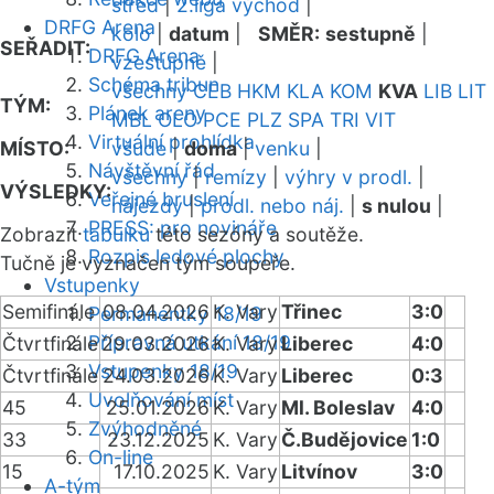
střed
|
2.liga východ
|
DRFG Arena
kolo
|
datum
|
SMĚR:
sestupně
|
SEŘADIT:
DRFG Arena
vzestupně
|
Schéma tribun
všechny
CEB
HKM
KLA
KOM
KVA
LIB
LIT
TÝM:
Plánek areny
MBL
OLO
PCE
PLZ
SPA
TRI
VIT
Virtuální prohlídka
MÍSTO:
všude
|
doma
|
venku
|
Návštěvní řád
všechny
|
remízy
|
výhry v prodl.
|
VÝSLEDKY:
Veřejné bruslení
nájezdy
|
prodl. nebo náj.
|
s nulou
|
PRESS: pro novináře
Zobrazit
tabulku
této sezóny a soutěže.
Rozpis ledové plochy
Tučně je vyznačen tým soupeře.
Vstupenky
Semifinále
08.04.2026
K. Vary
Třinec
3:0
Permanentky 18/19
Přípravná utkání 18/19
Čtvrtfinále
29.03.2026
K. Vary
Liberec
4:0
Vstupenky 18/19
Čtvrtfinále
24.03.2026
K. Vary
Liberec
0:3
Uvolňování míst
45
25.01.2026
K. Vary
Ml. Boleslav
4:0
Zvýhodněné
33
23.12.2025
K. Vary
Č.Budějovice
1:0
On-line
15
17.10.2025
K. Vary
Litvínov
3:0
A-tým