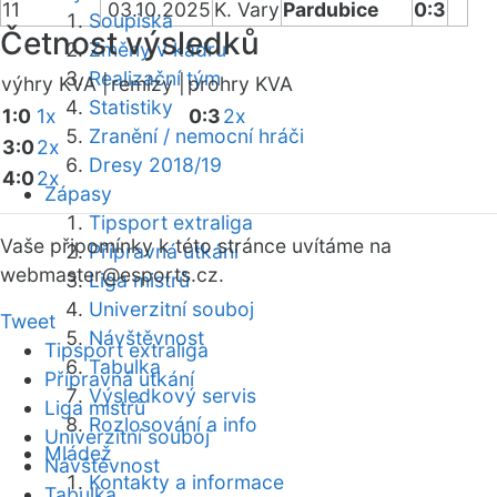
11
03.10.2025
K. Vary
Pardubice
0:3
Soupiska
Četnost výsledků
Změny v kádru
Realizační tým
výhry KVA |
remízy |
prohry KVA
Statistiky
1:0
1x
0:3
2x
Zranění / nemocní hráči
3:0
2x
Dresy 2018/19
4:0
2x
Zápasy
Tipsport extraliga
Vaše připomínky k této stránce uvítáme na
Přípravná utkání
webmaster
@esports.cz.
Liga mistrů
Univerzitní souboj
Tweet
Návštěvnost
Tipsport extraliga
Tabulka
Přípravná utkání
Výsledkový servis
Liga mistrů
Rozlosování a info
Univerzitní souboj
Mládež
Návštěvnost
Kontakty a informace
Tabulka