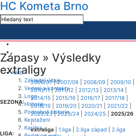
HC Kometa Brno
Zápasy »
Výsledky
extraligy
Klub
Základní údaje
2006/07
|
2007/08
|
2008/09
|
2009/10
|
Vedení a kontakty
2010/11
|
2011/12
|
2012/13
|
2013/14
|
Logo
2014/15
|
2015/16
|
2016/17
|
2017/18
|
SEZONA:
Historie
2018/19
|
2019/20
|
2020/21
|
2021/22
|
Podrobná historie
2022/23
|
2023/24
|
2024/25
|
2025/26
Ke stažení
|
Kariéra
extraliga
|
1.liga
|
2.liga západ
|
2.liga
LIGA:
Redakce webu