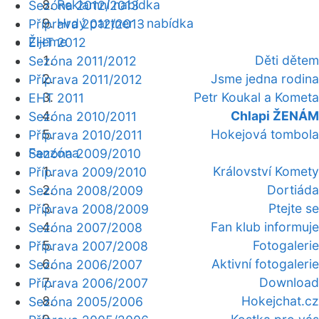
Reklamní nabídka
Sezóna 2012/2013
Hrdý partner - nabídka
Příprava 2012/2013
Žijeme
EHT 2012
Děti dětem
Sezóna 2011/2012
Jsme jedna rodina
Příprava 2011/2012
Petr Koukal a Kometa
EHT 2011
Chlapi ŽENÁM
Sezóna 2010/2011
Hokejová tombola
Příprava 2010/2011
Fanzóna
Sezóna 2009/2010
Království Komety
Příprava 2009/2010
Dortiáda
Sezóna 2008/2009
Ptejte se
Příprava 2008/2009
Fan klub informuje
Sezóna 2007/2008
Fotogalerie
Příprava 2007/2008
Aktivní fotogalerie
Sezóna 2006/2007
Download
Příprava 2006/2007
Hokejchat.cz
Sezóna 2005/2006