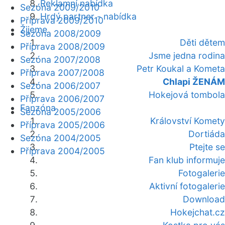
Reklamní nabídka
Sezóna 2009/2010
Hrdý partner - nabídka
Příprava 2009/2010
Žijeme
Sezóna 2008/2009
Děti dětem
Příprava 2008/2009
Jsme jedna rodina
Sezóna 2007/2008
Petr Koukal a Kometa
Příprava 2007/2008
Chlapi ŽENÁM
Sezóna 2006/2007
Hokejová tombola
Příprava 2006/2007
Fanzóna
Sezóna 2005/2006
Království Komety
Příprava 2005/2006
Dortiáda
Sezóna 2004/2005
Ptejte se
Příprava 2004/2005
Fan klub informuje
Fotogalerie
Aktivní fotogalerie
Download
Hokejchat.cz