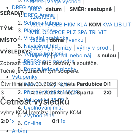
střed
|
2.liga východ
|
DRFG Arena
kolo
|
datum
|
SMĚR:
sestupně
|
SEŘADIT:
DRFG Arena
vzestupně
|
Schéma tribun
všechny
CEB
HKM
KLA
KOM
KVA
LIB
LIT
TÝM:
Plánek areny
MBL
OLO
PCE
PLZ
SPA
TRI
VIT
Virtuální prohlídka
MÍSTO:
všude
|
doma
|
venku
|
Návštěvní řád
všechny
|
remízy
|
výhry v prodl.
|
VÝSLEDKY:
Veřejné bruslení
nájezdy
|
prodl. nebo náj.
|
s nulou
|
PRESS: pro novináře
Zobrazit
tabulku
této sezóny a soutěže.
Rozpis ledové plochy
Tučně je vyznačen tým soupeře.
Vstupenky
Čtvrtfinále
23.03.2026
Kometa
Pardubice
0:1
Permanentky 18/19
Přípravná utkání 18/19
3
14.09.2025
Kometa
Sparta
2:0
Četnost výsledků
Vstupenky 18/19
Uvolňování míst
výhry KOM |
remízy |
prohry KOM
Zvýhodněné
2:0
1x
0:1
1x
On-line
A-tým