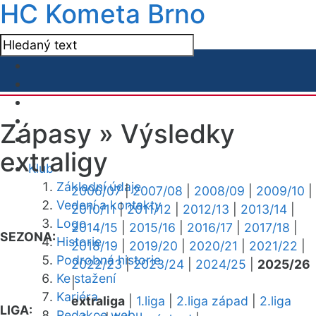
HC Kometa Brno
Zápasy »
Výsledky
extraligy
Klub
Základní údaje
2006/07
|
2007/08
|
2008/09
|
2009/10
|
Vedení a kontakty
2010/11
|
2011/12
|
2012/13
|
2013/14
|
Logo
2014/15
|
2015/16
|
2016/17
|
2017/18
|
SEZONA:
Historie
2018/19
|
2019/20
|
2020/21
|
2021/22
|
Podrobná historie
2022/23
|
2023/24
|
2024/25
|
2025/26
Ke stažení
|
Kariéra
extraliga
|
1.liga
|
2.liga západ
|
2.liga
LIGA:
Redakce webu