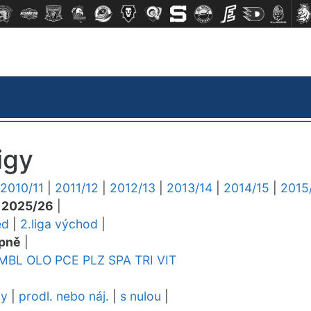
igy
2010/11
|
2011/12
|
2012/13
|
2013/14
|
2014/15
|
2015
|
2025/26
|
ed
|
2.liga východ
|
pně
|
MBL
OLO
PCE
PLZ
SPA
TRI
VIT
dy
|
prodl. nebo náj.
|
s nulou
|