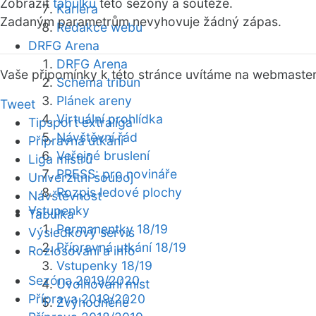
Zobrazit
tabulku
této sezóny a soutěže.
Kariéra
Zadaným parametrům nevyhovuje žádný zápas.
Redakce webu
DRFG Arena
DRFG Arena
Vaše připomínky k této stránce uvítáme na webmaste
Schéma tribun
Plánek areny
Tweet
Virtuální prohlídka
Tipsport extraliga
Návštěvní řád
Přípravná utkání
Veřejné bruslení
Liga mistrů
PRESS: pro novináře
Univerzitní souboj
Rozpis ledové plochy
Návštěvnost
Vstupenky
Tabulka
Permanentky 18/19
Výsledkový servis
Přípravná utkání 18/19
Rozlosování a info
Vstupenky 18/19
Sezóna 2019/2020
Uvolňování míst
Příprava 2019/2020
Zvýhodněné