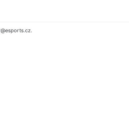
r
@esports.cz.