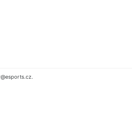
r
@esports.cz.