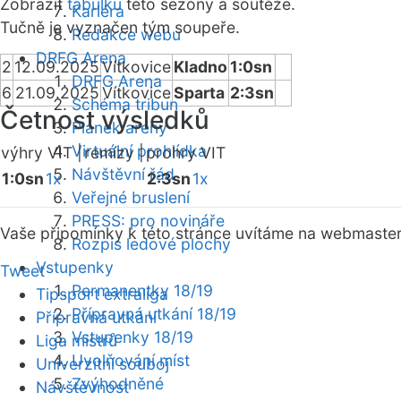
Zobrazit
tabulku
této sezóny a soutěže.
Kariéra
Tučně je vyznačen tým soupeře.
Redakce webu
DRFG Arena
2
12.09.2025
Vítkovice
Kladno
1:0sn
DRFG Arena
6
21.09.2025
Vítkovice
Sparta
2:3sn
Schéma tribun
Četnost výsledků
Plánek areny
Virtuální prohlídka
výhry VIT |
remízy |
prohry VIT
Návštěvní řád
1:0sn
1x
2:3sn
1x
Veřejné bruslení
PRESS: pro novináře
Vaše připomínky k této stránce uvítáme na webmaste
Rozpis ledové plochy
Vstupenky
Tweet
Permanentky 18/19
Tipsport extraliga
Přípravná utkání 18/19
Přípravná utkání
Vstupenky 18/19
Liga mistrů
Uvolňování míst
Univerzitní souboj
Zvýhodněné
Návštěvnost