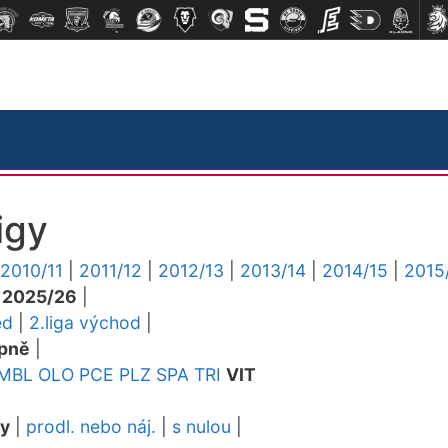
igy
2010/11
|
2011/12
|
2012/13
|
2013/14
|
2014/15
|
2015
|
2025/26
|
ed
|
2.liga východ
|
pně
|
MBL
OLO
PCE
PLZ
SPA
TRI
VIT
dy
|
prodl. nebo náj.
|
s nulou
|