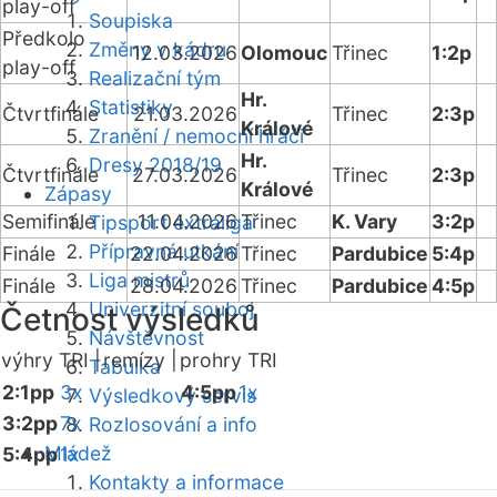
play-off
Soupiska
Předkolo
Změny v kádru
12.03.2026
Olomouc
Třinec
1:2p
play-off
Realizační tým
Hr.
Statistiky
Čtvrtfinále
21.03.2026
Třinec
2:3p
Králové
Zranění / nemocní hráči
Hr.
Dresy 2018/19
Čtvrtfinále
27.03.2026
Třinec
2:3p
Králové
Zápasy
Semifinále
11.04.2026
Třinec
K. Vary
3:2p
Tipsport extraliga
Přípravná utkání
Finále
22.04.2026
Třinec
Pardubice
5:4p
Liga mistrů
Finále
28.04.2026
Třinec
Pardubice
4:5p
Univerzitní souboj
Četnost výsledků
Návštěvnost
výhry TRI |
remízy |
prohry TRI
Tabulka
2:1pp
3x
4:5pp
1x
Výsledkový servis
3:2pp
7x
Rozlosování a info
Mládež
5:4pp
1x
Kontakty a informace