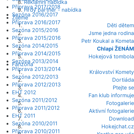
Reklamní nabídka
Příprava 2017/2018
Hrdý partner - nabídka
Sezóna 2016/2017
Žijeme
Příprava 2016/2017
Děti dětem
Sezóna 2015/2016
Jsme jedna rodina
Příprava 2015/2016
Petr Koukal a Kometa
Sezóna 2014/2015
Chlapi ŽENÁM
Příprava 2014/2015
Hokejová tombola
Sezóna 2013/2014
Fanzóna
Příprava 2013/2014
Království Komety
Sezóna 2012/2013
Dortiáda
Příprava 2012/2013
Ptejte se
EHT 2012
Fan klub informuje
Sezóna 2011/2012
Fotogalerie
Příprava 2011/2012
Aktivní fotogalerie
EHT 2011
Download
Sezóna 2010/2011
Hokejchat.cz
Příprava 2010/2011