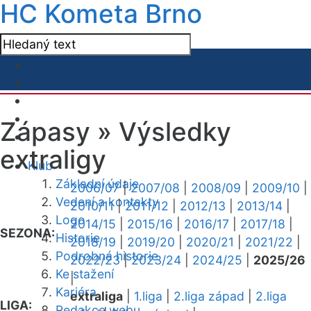
HC Kometa Brno
Zápasy »
Výsledky
extraligy
Klub
Základní údaje
2006/07
|
2007/08
|
2008/09
|
2009/10
|
Vedení a kontakty
2010/11
|
2011/12
|
2012/13
|
2013/14
|
Logo
2014/15
|
2015/16
|
2016/17
|
2017/18
|
SEZONA:
Historie
2018/19
|
2019/20
|
2020/21
|
2021/22
|
Podrobná historie
2022/23
|
2023/24
|
2024/25
|
2025/26
Ke stažení
|
Kariéra
extraliga
|
1.liga
|
2.liga západ
|
2.liga
LIGA:
Redakce webu