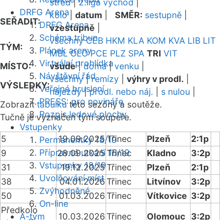
střed
|
2.liga východ
|
DRFG Arena
kolo
|
datum
|
SMĚR:
sestupně
|
SEŘADIT:
DRFG Arena
vzestupně
|
Schéma tribun
všechny
CEB
HKM
KLA
KOM
KVA
LIB
LIT
TÝM:
Plánek areny
MBL
OLO
PCE
PLZ
SPA
TRI
VIT
Virtuální prohlídka
MÍSTO:
všude
|
doma
|
venku
|
Návštěvní řád
všechny
|
remízy
|
výhry v prodl.
|
VÝSLEDKY:
Veřejné bruslení
nájezdy
|
prodl. nebo náj.
|
s nulou
|
PRESS: pro novináře
Zobrazit
tabulku
této sezóny a soutěže.
Rozpis ledové plochy
Tučně je vyznačen tým soupeře.
Vstupenky
5
19.09.2025
Třinec
Plzeň
2:1p
Permanentky 18/19
Přípravná utkání 18/19
9
28.09.2025
Třinec
Kladno
3:2p
Vstupenky 18/19
31
19.12.2025
Třinec
Plzeň
2:1p
Uvolňování míst
38
04.01.2026
Třinec
Litvínov
3:2p
Zvýhodněné
50
01.03.2026
Třinec
Vítkovice
3:2p
On-line
Předkolo
A-tým
10.03.2026
Třinec
Olomouc
3:2p