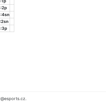
:1p
:2p
:4sn
:2sn
:3p
r
@esports.cz.