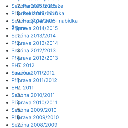
Sezóna 2015/2016
Partneři mládeže
Příprava 2015/2016
Reklamní nabídka
Sezóna 2014/2015
Hrdý partner - nabídka
Žijeme
Příprava 2014/2015
Sezóna 2013/2014
Příprava 2013/2014
Sezóna 2012/2013
Příprava 2012/2013
EHT 2012
Fanzóna
Sezóna 2011/2012
Příprava 2011/2012
EHT 2011
Sezóna 2010/2011
Příprava 2010/2011
Sezóna 2009/2010
Příprava 2009/2010
Sezóna 2008/2009