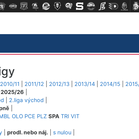
igy
2010/11
|
2011/12
|
2012/13
|
2013/14
|
2014/15
|
2015
|
2025/26
|
ed
|
2.liga východ
|
pně
|
MBL
OLO
PCE
PLZ
SPA
TRI
VIT
y
|
prodl. nebo náj.
|
s nulou
|