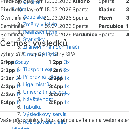
Předkolo play-off
12.03.2026
Kladno
Sparta
2
On-line
Předkolo play-off
A-tým
15.03.2026
Sparta
Kladno
3
Soupiska
Čtvrtfinále
22.03.2026
Sparta
Plzeň
3
Změny v kádru
Semifinále
07.04.2026
Sparta
Pardubice
1
Realizační tým
Semifinále
11.04.2026
Pardubice
Sparta
4
Statistiky
Četnost výsledků
Zranění / nemocní hráči
výhry SPA |
remízy |
prohry SPA
Dresy 2018/19
Zápasy
2:1pp
2x
1:2pp
3x
Tipsport extraliga
3:2pp
1x
1:2sn
2x
Přípravná utkání
3:2sn
2x
2:3pp
1x
Liga mistrů
4:3pp
1x
3:4pp
1x
Univerzitní souboj
4:3sn
1x
3:4sn
2x
Návštěvnost
5:4pp
1x
4:5pp
1x
Tabulka
Výsledkový servis
Vaše připomínky k této stránce uvítáme na webmaste
Rozlosování a info