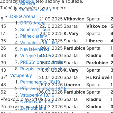
Zobrazit
tabulku
této sezóny a soutěže.
Kariéra
Tučně je vyznačen tým soupeře.
Redakce webu
DRFG Arena
6
21.09.2025
Vítkovice
Sparta
2
DRFG Arena
45
22.10.2025
Sparta
Vítkovice
5
Schéma tribun
17
24.10.2025
K. Vary
Sparta
4
Plánek areny
35
09.11.2025
Sparta
Liberec
4
Virtuální prohlídka
26
25.11.2025
Pardubice
Sparta
1
Návštěvní řád
38
04.01.2026
Sparta
Kladno
4
Veřejné bruslení
PRESS: pro novináře
39
06.01.2026
Sparta
Pardubice
2
Rozpis ledové plochy
43
18.01.2026
K. Vary
Sparta
3
Vstupenky
37
20.01.2026
Sparta
Hr. Králové
1
Permanentky 18/19
48
25.02.2026
Liberec
Sparta
1
Přípravná utkání 18/19
52
06.03.2026
Pardubice
Sparta
2
Vstupenky 18/19
Předkolo play-off
09.03.2026
Sparta
Kladno
1
Uvolňování míst
Předkolo play-off
10.03.2026
Sparta
Kladno
3
Zvýhodněné