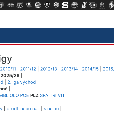
igy
2010/11
|
2011/12
|
2012/13
|
2013/14
|
2014/15
|
2015
|
2025/26
|
ed
|
2.liga východ
|
pně
|
MBL
OLO
PCE
PLZ
SPA
TRI
VIT
dy
|
prodl. nebo náj.
|
s nulou
|