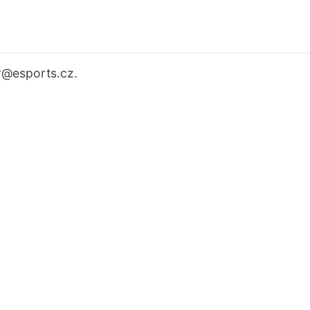
r
@esports.cz.