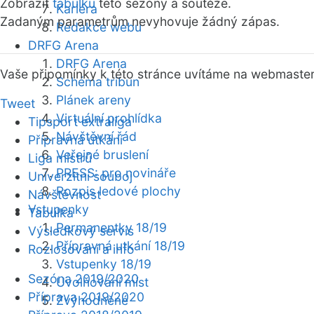
Zobrazit
tabulku
této sezóny a soutěže.
Kariéra
Zadaným parametrům nevyhovuje žádný zápas.
Redakce webu
DRFG Arena
DRFG Arena
Vaše připomínky k této stránce uvítáme na webmaste
Schéma tribun
Plánek areny
Tweet
Virtuální prohlídka
Tipsport extraliga
Návštěvní řád
Přípravná utkání
Veřejné bruslení
Liga mistrů
PRESS: pro novináře
Univerzitní souboj
Rozpis ledové plochy
Návštěvnost
Vstupenky
Tabulka
Permanentky 18/19
Výsledkový servis
Přípravná utkání 18/19
Rozlosování a info
Vstupenky 18/19
Sezóna 2019/2020
Uvolňování míst
Příprava 2019/2020
Zvýhodněné