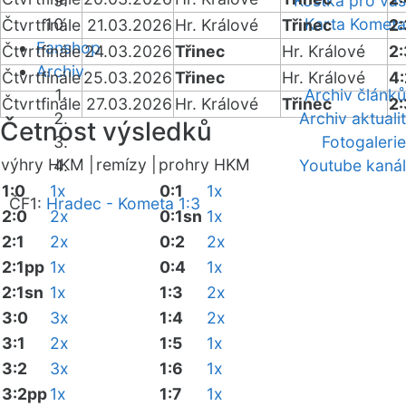
Kostka pro vás
Karta Kometa
Čtvrtfinále
21.03.2026
Hr. Králové
Třinec
2
Fanshop
Čtvrtfinále
24.03.2026
Třinec
Hr. Králové
2:
Archiv
Čtvrtfinále
25.03.2026
Třinec
Hr. Králové
4:
Archiv článků
Čtvrtfinále
27.03.2026
Hr. Králové
Třinec
2
Archiv aktualit
Četnost výsledků
Fotogalerie
výhry HKM |
remízy |
prohry HKM
Youtube kanál
1:0
1x
0:1
1x
ČF1:
Hradec - Kometa 1:3
2:0
2x
0:1sn
1x
2:1
2x
0:2
2x
2:1pp
1x
0:4
1x
2:1sn
1x
1:3
2x
3:0
3x
1:4
2x
3:1
2x
1:5
1x
3:2
3x
1:6
1x
3:2pp
1x
1:7
1x