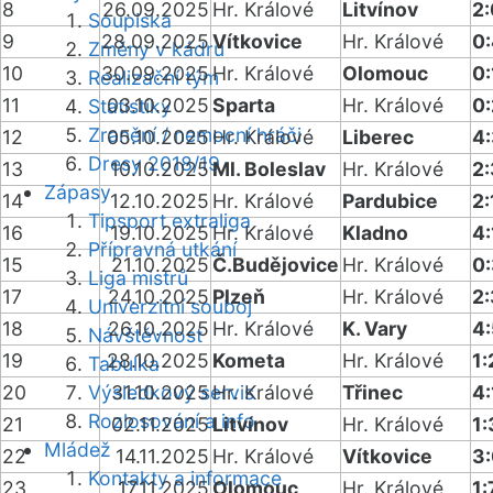
8
26.09.2025
Hr. Králové
Litvínov
2:
Soupiska
9
28.09.2025
Vítkovice
Hr. Králové
0
Změny v kádru
10
30.09.2025
Hr. Králové
Olomouc
0:
Realizační tým
11
03.10.2025
Sparta
Hr. Králové
0:
Statistiky
Zranění / nemocní hráči
12
05.10.2025
Hr. Králové
Liberec
4
Dresy 2018/19
13
10.10.2025
Ml. Boleslav
Hr. Králové
2
Zápasy
14
12.10.2025
Hr. Králové
Pardubice
2:
Tipsport extraliga
16
19.10.2025
Hr. Králové
Kladno
4:
Přípravná utkání
15
21.10.2025
Č.Budějovice
Hr. Králové
0
Liga mistrů
17
24.10.2025
Plzeň
Hr. Králové
2:
Univerzitní souboj
18
26.10.2025
Hr. Králové
K. Vary
4:
Návštěvnost
19
28.10.2025
Kometa
Hr. Králové
1:
Tabulka
20
Výsledkový servis
31.10.2025
Hr. Králové
Třinec
4:
Rozlosování a info
21
02.11.2025
Litvínov
Hr. Králové
1:
Mládež
22
14.11.2025
Hr. Králové
Vítkovice
3
Kontakty a informace
23
17.11.2025
Olomouc
Hr. Králové
1: