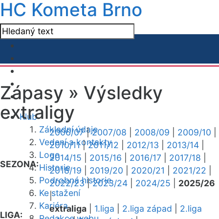
HC Kometa Brno
Zápasy »
Výsledky
extraligy
Klub
Základní údaje
2006/07
|
2007/08
|
2008/09
|
2009/10
|
Vedení a kontakty
2010/11
|
2011/12
|
2012/13
|
2013/14
|
Logo
2014/15
|
2015/16
|
2016/17
|
2017/18
|
SEZONA:
Historie
2018/19
|
2019/20
|
2020/21
|
2021/22
|
Podrobná historie
2022/23
|
2023/24
|
2024/25
|
2025/26
Ke stažení
|
Kariéra
extraliga
|
1.liga
|
2.liga západ
|
2.liga
LIGA:
Redakce webu