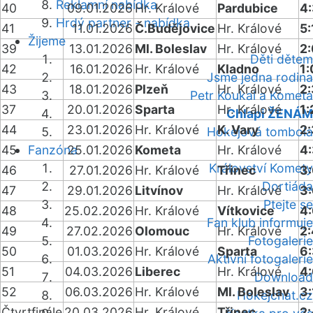
Reklamní nabídka
40
09.01.2026
Hr. Králové
Pardubice
4
Hrdý partner - nabídka
41
11.01.2026
Č.Budějovice
Hr. Králové
5:
Žijeme
39
13.01.2026
Ml. Boleslav
Hr. Králové
2:
Děti dětem
42
16.01.2026
Hr. Králové
Kladno
1:
Jsme jedna rodina
43
18.01.2026
Plzeň
Hr. Králové
2
Petr Koukal a Kometa
37
20.01.2026
Sparta
Hr. Králové
1:
Chlapi ŽENÁM
44
23.01.2026
Hr. Králové
K. Vary
2
Hokejová tombola
45
Fanzóna
25.01.2026
Kometa
Hr. Králové
4
Království Komety
46
27.01.2026
Hr. Králové
Třinec
3
Dortiáda
47
29.01.2026
Litvínov
Hr. Králové
3
Ptejte se
48
25.02.2026
Hr. Králové
Vítkovice
4
Fan klub informuje
49
27.02.2026
Olomouc
Hr. Králové
2:
Fotogalerie
50
01.03.2026
Hr. Králové
Sparta
6
Aktivní fotogalerie
51
04.03.2026
Liberec
Hr. Králové
4
Download
52
06.03.2026
Hr. Králové
Ml. Boleslav
3:
Hokejchat.cz
Čtvrtfinále
20.03.2026
Hr. Králové
Třinec
2: