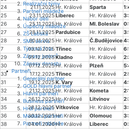
Realizační týmy
24
21.11.2025
Hr. Králové
Sparta
1:
Partneři mládeže
25
23.11.2025
Liberec
Hr. Králové
3:
Nábor dětí
26
25.11.2025
Hr. Králové
Ml. Boleslav
0:
Úspěchy mládeže
27
28.11.2025
Pardubice
Hr. Králové
3:
ZŠ Labská
28
30.11.2025
Hr. Králové
Č.Budějovice
4:
SMS servis
Týmová fota
7
03.12.2025
Třinec
Hr. Králové
6:
Zápasy juniorů
29
05.12.2025
Kladno
Hr. Králové
2
Zápasy dorostu
30
07.12.2025
Hr. Králové
Plzeň
5:
Partneři
33
17.12.2025
Třinec
Hr. Králové
2:
Generální partner
31
19.12.2025
K. Vary
Hr. Králové
4:
GOLD hlavní partner
32
21.12.2025
Hr. Králové
Kometa
2:
Hlavní partneři
34
26.12.2025
Hr. Králové
Litvínov
2:
Business partneři
35
28.12.2025
Vítkovice
Hr. Králové
3:
Hrdí partneři
36
30.12.2025
Hr. Králové
Olomouc
3:
Mediální partneři
Partneři mládeže
38
04.01.2026
Hr. Králové
Liberec
0: