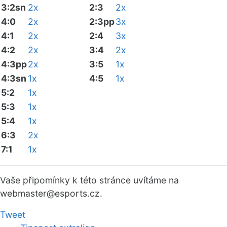
3:2sn
2x
2:3
2x
4:0
2x
2:3pp
3x
4:1
2x
2:4
3x
4:2
2x
3:4
2x
4:3pp
2x
3:5
1x
4:3sn
1x
4:5
1x
5:2
1x
5:3
1x
5:4
1x
6:3
2x
7:1
1x
Vaše připomínky k této stránce uvítáme na
webmaster
@esports.cz.
Tweet