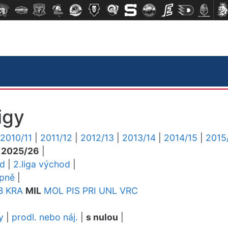
igy
2010/11
|
2011/12
|
2012/13
|
2013/14
|
2014/15
|
2015
|
2025/26
|
ed
|
2.liga východ
|
upně
|
B
KRA
MIL
MOL
PIS
PRI
UNL
VRC
y
|
prodl. nebo náj.
|
s nulou
|