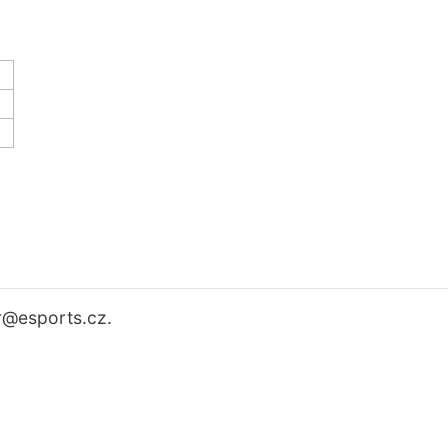
r
@esports.cz.