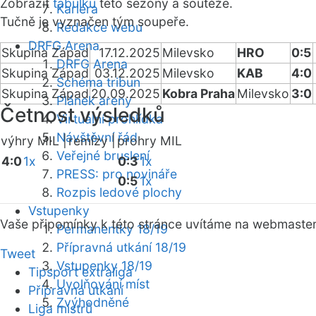
Zobrazit
tabulku
této sezóny a soutěže.
Kariéra
Tučně je vyznačen tým soupeře.
Redakce webu
DRFG Arena
Skupina Západ
17.12.2025
Milevsko
HRO
0:5
DRFG Arena
Skupina Západ
03.12.2025
Milevsko
KAB
4:0
Schéma tribun
Skupina Západ
20.09.2025
Kobra Praha
Milevsko
3:0
Plánek areny
Četnost výsledků
Virtuální prohlídka
Návštěvní řád
výhry MIL |
remízy |
prohry MIL
Veřejné bruslení
4:0
1x
0:3
1x
PRESS: pro novináře
0:5
1x
Rozpis ledové plochy
Vstupenky
Vaše připomínky k této stránce uvítáme na webmaste
Permanentky 18/19
Přípravná utkání 18/19
Tweet
Vstupenky 18/19
Tipsport extraliga
Uvolňování míst
Přípravná utkání
Zvýhodněné
Liga mistrů