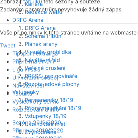
Zobrazit
tabulku
této sezóny a soutěže.
Kariéra
Zadaným parametrům nevyhovuje žádný zápas.
Redakce webu
DRFG Arena
DRFG Arena
Vaše připomínky k této stránce uvítáme na webmaste
Schéma tribun
Plánek areny
Tweet
Virtuální prohlídka
Tipsport extraliga
Návštěvní řád
Přípravná utkání
Veřejné bruslení
Liga mistrů
PRESS: pro novináře
Univerzitní souboj
Rozpis ledové plochy
Návštěvnost
Vstupenky
Tabulka
Permanentky 18/19
Výsledkový servis
Přípravná utkání 18/19
Rozlosování a info
Vstupenky 18/19
Sezóna 2019/2020
Uvolňování míst
Příprava 2019/2020
Zvýhodněné