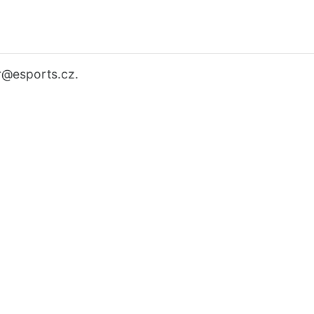
r
@esports.cz.