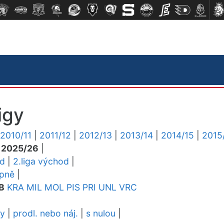
igy
2010/11
|
2011/12
|
2012/13
|
2013/14
|
2014/15
|
2015
|
2025/26
|
ed
|
2.liga východ
|
upně
|
B
KRA
MIL
MOL
PIS
PRI
UNL
VRC
dy
|
prodl. nebo náj.
|
s nulou
|