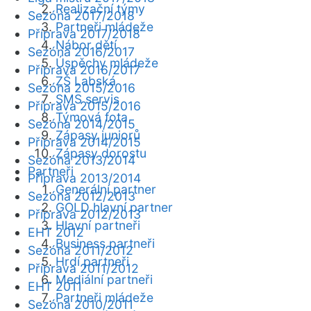
Realizační týmy
Sezóna 2017/2018
Partneři mládeže
Příprava 2017/2018
Nábor dětí
Sezóna 2016/2017
Úspěchy mládeže
Příprava 2016/2017
ZŠ Labská
Sezóna 2015/2016
SMS servis
Příprava 2015/2016
Týmová fota
Sezóna 2014/2015
Zápasy juniorů
Příprava 2014/2015
Zápasy dorostu
Sezóna 2013/2014
Partneři
Příprava 2013/2014
Generální partner
Sezóna 2012/2013
GOLD hlavní partner
Příprava 2012/2013
Hlavní partneři
EHT 2012
Business partneři
Sezóna 2011/2012
Hrdí partneři
Příprava 2011/2012
Mediální partneři
EHT 2011
Partneři mládeže
Sezóna 2010/2011