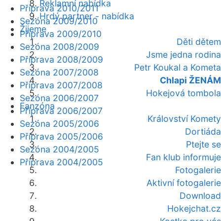
Reklamní nabídka
Příprava 2010/2011
Hrdý partner - nabídka
Sezóna 2009/2010
Žijeme
Příprava 2009/2010
Děti dětem
Sezóna 2008/2009
Jsme jedna rodina
Příprava 2008/2009
Petr Koukal a Kometa
Sezóna 2007/2008
Chlapi ŽENÁM
Příprava 2007/2008
Hokejová tombola
Sezóna 2006/2007
Fanzóna
Příprava 2006/2007
Království Komety
Sezóna 2005/2006
Dortiáda
Příprava 2005/2006
Ptejte se
Sezóna 2004/2005
Fan klub informuje
Příprava 2004/2005
Fotogalerie
Aktivní fotogalerie
Download
Hokejchat.cz