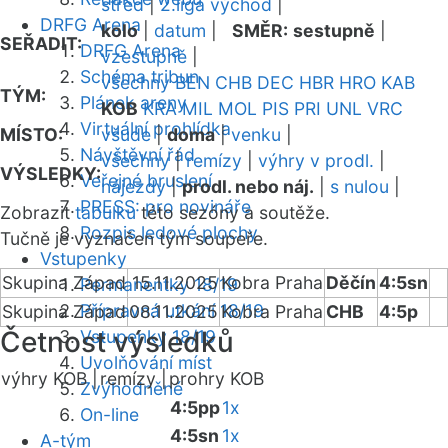
střed
|
2.liga východ
|
DRFG Arena
kolo
|
datum
|
SMĚR:
sestupně
|
SEŘADIT:
DRFG Arena
vzestupně
|
Schéma tribun
všechny
BEN
CHB
DEC
HBR
HRO
KAB
TÝM:
Plánek areny
KOB
KRA
MIL
MOL
PIS
PRI
UNL
VRC
Virtuální prohlídka
MÍSTO:
všude
|
doma
|
venku
|
Návštěvní řád
všechny
|
remízy
|
výhry v prodl.
|
VÝSLEDKY:
Veřejné bruslení
nájezdy
|
prodl. nebo náj.
|
s nulou
|
PRESS: pro novináře
Zobrazit
tabulku
této sezóny a soutěže.
Rozpis ledové plochy
Tučně je vyznačen tým soupeře.
Vstupenky
Skupina Západ
15.11.2025
Kobra Praha
Děčín
4:5sn
Permanentky 18/19
Přípravná utkání 18/19
Skupina Západ
08.11.2025
Kobra Praha
CHB
4:5p
Četnost výsledků
Vstupenky 18/19
Uvolňování míst
výhry KOB |
remízy |
prohry KOB
Zvýhodněné
4:5pp
1x
On-line
4:5sn
1x
A-tým