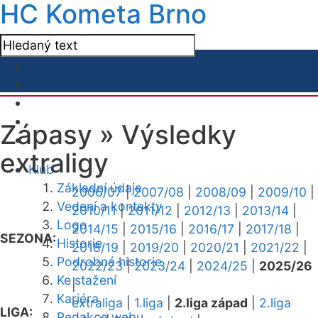
HC Kometa Brno
Zápasy »
Výsledky
extraligy
Klub
Základní údaje
2006/07
|
2007/08
|
2008/09
|
2009/10
|
Vedení a kontakty
2010/11
|
2011/12
|
2012/13
|
2013/14
|
Logo
2014/15
|
2015/16
|
2016/17
|
2017/18
|
SEZONA:
Historie
2018/19
|
2019/20
|
2020/21
|
2021/22
|
Podrobná historie
2022/23
|
2023/24
|
2024/25
|
2025/26
Ke stažení
|
Kariéra
extraliga
|
1.liga
|
2.liga západ
|
2.liga
LIGA:
Redakce webu