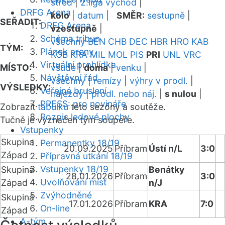
střed
|
2.liga východ
|
DRFG Arena
kolo
|
datum
|
SMĚR:
sestupně
|
SEŘADIT:
DRFG Arena
vzestupně
|
Schéma tribun
všechny
BEN
CHB
DEC
HBR
HRO
KAB
TÝM:
Plánek areny
KOB
KRA
MIL
MOL
PIS
PRI
UNL
VRC
Virtuální prohlídka
MÍSTO:
všude
|
doma
|
venku
|
Návštěvní řád
všechny
|
remízy
|
výhry v prodl.
|
VÝSLEDKY:
Veřejné bruslení
nájezdy
|
prodl. nebo náj.
|
s nulou
|
PRESS: pro novináře
Zobrazit
tabulku
této sezóny a soutěže.
Rozpis ledové plochy
Tučně je vyznačen tým soupeře.
Vstupenky
Skupina
Permanentky 18/19
20.09.2025
Příbram
Ústí n/L
3:0
Západ
Přípravná utkání 18/19
Vstupenky 18/19
Skupina
Benátky
28.01.2026
Příbram
3:0
Uvolňování míst
Západ
n/J
Zvýhodněné
Skupina
17.01.2026
Příbram
KRA
7:0
On-line
Západ
A-tým