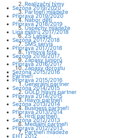
Realizační týmy
Sezóna 2019/2020
Partneři mládeže
Příprava 2019/2020
Nábor dětí
Příprava 2018/2019
Úspěchy mládeže
Liga mistrů 2017/2018
ZŠ Labská
Sezóna 2017/2018
SMS servis
Příprava 2017/2018
Týmová fota
Sezóna 2016/2017
Zápasy juniorů
Příprava 2016/2017
Zápasy dorostu
Sezóna 2015/2016
Partneři
Příprava 2015/2016
Generální partner
Sezóna 2014/2015
GOLD hlavní partner
Příprava 2014/2015
Hlavní partneři
Sezóna 2013/2014
Business partneři
Příprava 2013/2014
Hrdí partneři
Sezóna 2012/2013
Mediální partneři
Příprava 2012/2013
Partneři mládeže
EHT 2012