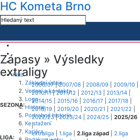
HC Kometa Brno
Zápasy »
Výsledky
extraligy
Klub
Základní údaje
2006/07
|
2007/08
|
2008/09
|
2009/10
|
Vedení a kontakty
2010/11
|
2011/12
|
2012/13
|
2013/14
|
Logo
2014/15
|
2015/16
|
2016/17
|
2017/18
|
SEZONA:
Historie
2018/19
|
2019/20
|
2020/21
|
2021/22
|
Podrobná historie
2022/23
|
2023/24
|
2024/25
|
2025/26
Ke stažení
|
Kariéra
extraliga
|
1.liga
|
2.liga západ
|
2.liga
LIGA:
Redakce webu