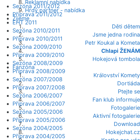
Reklamní nabídka
Sezóna 2011/2012
Hrdý partner - nabídka
Příprava 2011/2012
Žijeme
EHT 2011
Děti dětem
Sezóna 2010/2011
Jsme jedna rodina
Příprava 2010/2011
Petr Koukal a Kometa
Sezóna 2009/2010
Chlapi ŽENÁM
Příprava 2009/2010
Hokejová tombola
Sezóna 2008/2009
Fanzóna
Příprava 2008/2009
Království Komety
Sezóna 2007/2008
Dortiáda
Příprava 2007/2008
Ptejte se
Sezóna 2006/2007
Fan klub informuje
Příprava 2006/2007
Fotogalerie
Sezóna 2005/2006
Aktivní fotogalerie
Příprava 2005/2006
Download
Sezóna 2004/2005
Hokejchat.cz
Příprava 2004/2005