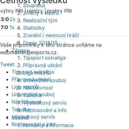
Četnost výsledků
Soupiska
výhry PRI |
remízy |
prohry PRI
Změny v kádru
3:0
2x
Realizační tým
7:0
1x
Statistiky
Zranění / nemocní hráči
Dresy 2018/19
Vaše připomínky k této stránce uvítáme na
Zápasy
webmaster
@esports.cz.
Tipsport extraliga
Tweet
Přípravná utkání
Tipsport extraliga
Liga mistrů
Přípravná utkání
Univerzitní souboj
Liga mistrů
Návštěvnost
Univerzitní souboj
Tabulka
Návštěvnost
Výsledkový servis
Tabulka
Rozlosování a info
Výsledkový servis
Mládež
Rozlosování a info
Kontakty a informace