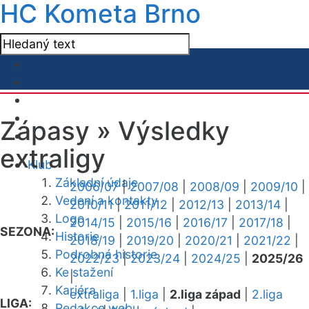
HC Kometa Brno
Zápasy »
Výsledky
extraligy
Klub
Základní údaje
2006/07
|
2007/08
|
2008/09
|
2009/10
|
Vedení a kontakty
2010/11
|
2011/12
|
2012/13
|
2013/14
|
Logo
2014/15
|
2015/16
|
2016/17
|
2017/18
|
SEZONA:
Historie
2018/19
|
2019/20
|
2020/21
|
2021/22
|
Podrobná historie
2022/23
|
2023/24
|
2024/25
|
2025/26
Ke stažení
|
Kariéra
extraliga
|
1.liga
|
2.liga západ
|
2.liga
LIGA:
Redakce webu