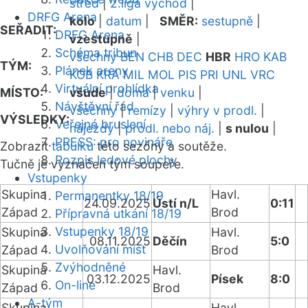
střed
|
2.liga východ
|
DRFG Arena
kolo
|
datum
|
SMĚR:
sestupně
|
SEŘADIT:
DRFG Arena
vzestupně
|
Schéma tribun
všechny
BEN
CHB
DEC
HBR
HRO
KAB
TÝM:
Plánek areny
KOB
KRA
MIL
MOL
PIS
PRI
UNL
VRC
Virtuální prohlídka
MÍSTO:
všude
|
doma
|
venku
|
Návštěvní řád
všechny
|
remízy
|
výhry v prodl.
|
VÝSLEDKY:
Veřejné bruslení
nájezdy
|
prodl. nebo náj.
|
s nulou
|
PRESS: pro novináře
Zobrazit
tabulku
této sezóny a soutěže.
Rozpis ledové plochy
Tučně je vyznačen tým soupeře.
Vstupenky
Skupina
Havl.
Permanentky 18/19
24.09.2025
Ústí n/L
0:11
Západ
Brod
Přípravná utkání 18/19
Vstupenky 18/19
Skupina
Havl.
08.11.2025
Děčín
5:0
Uvolňování míst
Západ
Brod
Zvýhodněné
Skupina
Havl.
03.12.2025
Písek
8:0
On-line
Západ
Brod
A-tým
Skupina
Havl.