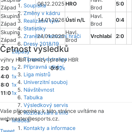
06.12.2025
HRO
5:0
Soupiska
Západ
Brod
Změny v kádru
Skupina
Havl.
14.01.2026
Ústí n/L
0:4
Realizační tým
Západ
Brod
Statistiky
Skupina
Havl.
Zranění / nemocní hráči
24.01.2026
Vrchlabí
2:0
Západ
Brod
Dresy 2018/19
Četnost výsledků
Zápasy
Tipsport extraliga
výhry HBR |
remízy |
prohry HBR
Přípravná utkání
2:0
1x
0:5
2x
Liga mistrů
4:0
1x
Univerzitní souboj
8:0
1x
Návštěvnost
11:0
1x
Tabulka
Výsledkový servis
Vaše připomínky k této stránce uvítáme na
Rozlosování a info
webmaster
@esports.cz.
Mládež
Kontakty a informace
Tweet