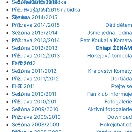
Sezóna 2015/2016
Reklamní nabídka
Příprava 2015/2016
Hrdý partner - nabídka
Žijeme
Sezóna 2014/2015
Příprava 2014/2015
Děti dětem
Sezóna 2013/2014
Jsme jedna rodina
Příprava 2013/2014
Petr Koukal a Kometa
Sezóna 2012/2013
Chlapi ŽENÁM
Příprava 2012/2013
Hokejová tombola
Fanzóna
EHT 2012
Sezóna 2011/2012
Království Komety
Příprava 2011/2012
Dortiáda
EHT 2011
Ptejte se
Sezóna 2010/2011
Fan klub informuje
Příprava 2010/2011
Fotogalerie
Sezóna 2009/2010
Aktivní fotogalerie
Příprava 2009/2010
Download
Sezóna 2008/2009
Hokejchat.cz