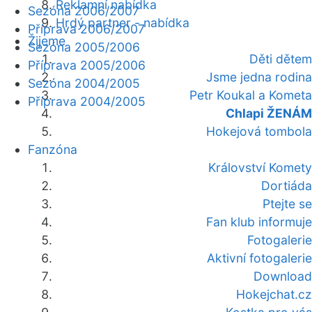
Reklamní nabídka
Sezóna 2006/2007
Hrdý partner - nabídka
Příprava 2006/2007
Žijeme
Sezóna 2005/2006
Děti dětem
Příprava 2005/2006
Jsme jedna rodina
Sezóna 2004/2005
Petr Koukal a Kometa
Příprava 2004/2005
Chlapi ŽENÁM
Hokejová tombola
Fanzóna
Království Komety
Dortiáda
Ptejte se
Fan klub informuje
Fotogalerie
Aktivní fotogalerie
Download
Hokejchat.cz