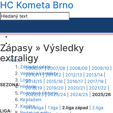
HC Kometa Brno
Zápasy »
Výsledky
extraligy
Klub
Základní údaje
2006/07
|
2007/08
|
2008/09
|
2009/10
|
Vedení a kontakty
2010/11
|
2011/12
|
2012/13
|
2013/14
|
Logo
2014/15
|
2015/16
|
2016/17
|
2017/18
|
SEZONA:
Historie
2018/19
|
2019/20
|
2020/21
|
2021/22
|
Podrobná historie
2022/23
|
2023/24
|
2024/25
|
2025/26
Ke stažení
|
Kariéra
extraliga
|
1.liga
|
2.liga západ
|
2.liga
LIGA:
Redakce webu