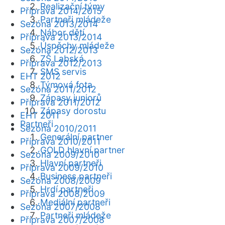
Realizační týmy
Příprava 2014/2015
Partneři mládeže
Sezóna 2013/2014
Nábor dětí
Příprava 2013/2014
Úspěchy mládeže
Sezóna 2012/2013
ZŠ Labská
Příprava 2012/2013
SMS servis
EHT 2012
Týmová fota
Sezóna 2011/2012
Zápasy juniorů
Příprava 2011/2012
Zápasy dorostu
EHT 2011
Partneři
Sezóna 2010/2011
Generální partner
Příprava 2010/2011
GOLD hlavní partner
Sezóna 2009/2010
Hlavní partneři
Příprava 2009/2010
Business partneři
Sezóna 2008/2009
Hrdí partneři
Příprava 2008/2009
Mediální partneři
Sezóna 2007/2008
Partneři mládeže
Příprava 2007/2008