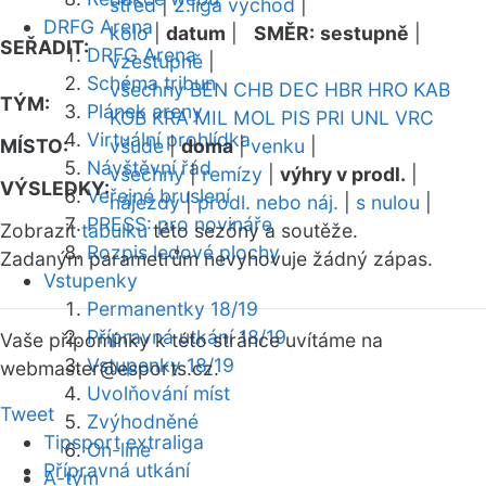
střed
|
2.liga východ
|
DRFG Arena
kolo
|
datum
|
SMĚR:
sestupně
|
SEŘADIT:
DRFG Arena
vzestupně
|
Schéma tribun
všechny
BEN
CHB
DEC
HBR
HRO
KAB
TÝM:
Plánek areny
KOB
KRA
MIL
MOL
PIS
PRI
UNL
VRC
Virtuální prohlídka
MÍSTO:
všude
|
doma
|
venku
|
Návštěvní řád
všechny
|
remízy
|
výhry v prodl.
|
VÝSLEDKY:
Veřejné bruslení
nájezdy
|
prodl. nebo náj.
|
s nulou
|
PRESS: pro novináře
Zobrazit
tabulku
této sezóny a soutěže.
Rozpis ledové plochy
Zadaným parametrům nevyhovuje žádný zápas.
Vstupenky
Permanentky 18/19
Přípravná utkání 18/19
Vaše připomínky k této stránce uvítáme na
Vstupenky 18/19
webmaster
@esports.cz.
Uvolňování míst
Tweet
Zvýhodněné
Tipsport extraliga
On-line
Přípravná utkání
A-tým