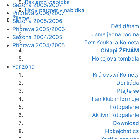
Reklamní nabídka
Sezóna 2006/2007
Hrdý partner - nabídka
Příprava 2006/2007
Žijeme
Sezóna 2005/2006
Děti dětem
Příprava 2005/2006
Jsme jedna rodina
Sezóna 2004/2005
Petr Koukal a Kometa
Příprava 2004/2005
Chlapi ŽENÁM
Hokejová tombola
Fanzóna
Království Komety
Dortiáda
Ptejte se
Fan klub informuje
Fotogalerie
Aktivní fotogalerie
Download
Hokejchat.cz