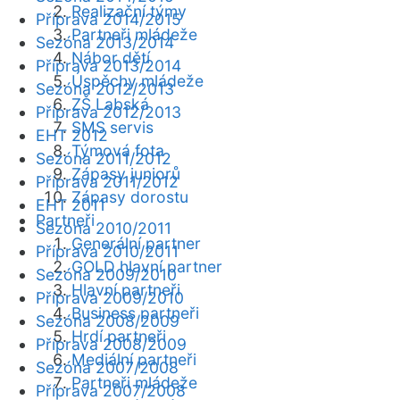
Realizační týmy
Příprava 2014/2015
Partneři mládeže
Sezóna 2013/2014
Nábor dětí
Příprava 2013/2014
Úspěchy mládeže
Sezóna 2012/2013
ZŠ Labská
Příprava 2012/2013
SMS servis
EHT 2012
Týmová fota
Sezóna 2011/2012
Zápasy juniorů
Příprava 2011/2012
Zápasy dorostu
EHT 2011
Partneři
Sezóna 2010/2011
Generální partner
Příprava 2010/2011
GOLD hlavní partner
Sezóna 2009/2010
Hlavní partneři
Příprava 2009/2010
Business partneři
Sezóna 2008/2009
Hrdí partneři
Příprava 2008/2009
Mediální partneři
Sezóna 2007/2008
Partneři mládeže
Příprava 2007/2008