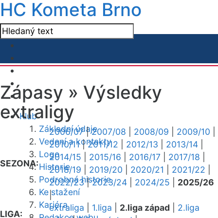
HC Kometa Brno
Zápasy »
Výsledky
extraligy
Klub
Základní údaje
2006/07
|
2007/08
|
2008/09
|
2009/10
|
Vedení a kontakty
2010/11
|
2011/12
|
2012/13
|
2013/14
|
Logo
2014/15
|
2015/16
|
2016/17
|
2017/18
|
SEZONA:
Historie
2018/19
|
2019/20
|
2020/21
|
2021/22
|
Podrobná historie
2022/23
|
2023/24
|
2024/25
|
2025/26
Ke stažení
|
Kariéra
extraliga
|
1.liga
|
2.liga západ
|
2.liga
LIGA:
Redakce webu