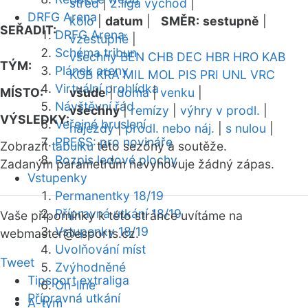
střed
|
2.liga východ
|
DRFG Arena
kolo
|
datum
|
SMĚR:
sestupně
|
SEŘADIT:
DRFG Arena
vzestupně
|
Schéma tribun
všechny
BEN
CHB
DEC
HBR
HRO
KAB
TÝM:
Plánek areny
KOB
KRA
MIL
MOL
PIS
PRI
UNL
VRC
Virtuální prohlídka
MÍSTO:
všude
|
doma
|
venku
|
Návštěvní řád
všechny
|
remízy
|
výhry v prodl.
|
VÝSLEDKY:
Veřejné bruslení
nájezdy
|
prodl. nebo náj.
|
s nulou
|
PRESS: pro novináře
Zobrazit
tabulku
této sezóny a soutěže.
Rozpis ledové plochy
Zadaným parametrům nevyhovuje žádný zápas.
Vstupenky
Permanentky 18/19
Přípravná utkání 18/19
Vaše připomínky k této stránce uvítáme na
Vstupenky 18/19
webmaster
@esports.cz.
Uvolňování míst
Tweet
Zvýhodněné
Tipsport extraliga
On-line
Přípravná utkání
A-tým