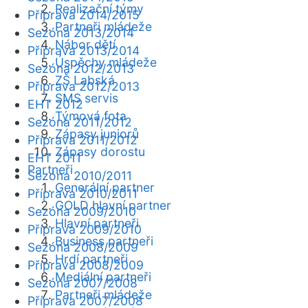
Realizační týmy
Příprava 2014/2015
Partneři mládeže
Sezóna 2013/2014
Nábor dětí
Příprava 2013/2014
Úspěchy mládeže
Sezóna 2012/2013
ZŠ Labská
Příprava 2012/2013
SMS servis
EHT 2012
Týmová fota
Sezóna 2011/2012
Zápasy juniorů
Příprava 2011/2012
Zápasy dorostu
EHT 2011
Partneři
Sezóna 2010/2011
Generální partner
Příprava 2010/2011
GOLD hlavní partner
Sezóna 2009/2010
Hlavní partneři
Příprava 2009/2010
Business partneři
Sezóna 2008/2009
Hrdí partneři
Příprava 2008/2009
Mediální partneři
Sezóna 2007/2008
Partneři mládeže
Příprava 2007/2008