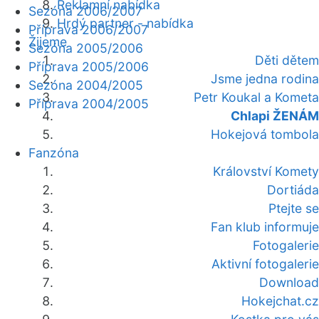
Reklamní nabídka
Sezóna 2006/2007
Hrdý partner - nabídka
Příprava 2006/2007
Žijeme
Sezóna 2005/2006
Děti dětem
Příprava 2005/2006
Jsme jedna rodina
Sezóna 2004/2005
Petr Koukal a Kometa
Příprava 2004/2005
Chlapi ŽENÁM
Hokejová tombola
Fanzóna
Království Komety
Dortiáda
Ptejte se
Fan klub informuje
Fotogalerie
Aktivní fotogalerie
Download
Hokejchat.cz