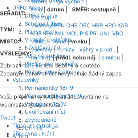
střed
|
2.liga východ
|
DRFG Arena
kolo
|
datum
|
SMĚR:
sestupně
|
SEŘADIT:
DRFG Arena
vzestupně
|
Schéma tribun
všechny
BEN
CHB
DEC
HBR
HRO
KAB
TÝM:
Plánek areny
KOB
KRA
MIL
MOL
PIS
PRI
UNL
VRC
Virtuální prohlídka
MÍSTO:
všude
|
doma
|
venku
|
Návštěvní řád
všechny
|
remízy
|
výhry v prodl.
|
VÝSLEDKY:
Veřejné bruslení
nájezdy
|
prodl. nebo náj.
|
s nulou
|
PRESS: pro novináře
Zobrazit
tabulku
této sezóny a soutěže.
Rozpis ledové plochy
Zadaným parametrům nevyhovuje žádný zápas.
Vstupenky
Permanentky 18/19
Přípravná utkání 18/19
Vaše připomínky k této stránce uvítáme na
Vstupenky 18/19
webmaster
@esports.cz.
Uvolňování míst
Tweet
Zvýhodněné
Tipsport extraliga
On-line
Přípravná utkání
A-tým