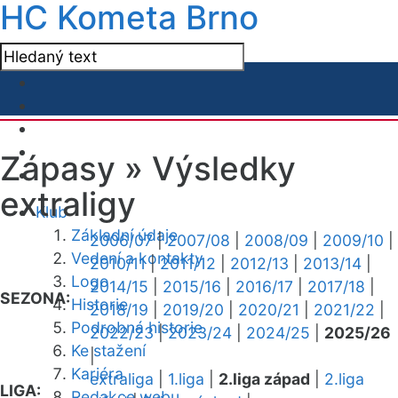
HC Kometa Brno
Zápasy »
Výsledky
extraligy
Klub
Základní údaje
2006/07
|
2007/08
|
2008/09
|
2009/10
|
Vedení a kontakty
2010/11
|
2011/12
|
2012/13
|
2013/14
|
Logo
2014/15
|
2015/16
|
2016/17
|
2017/18
|
SEZONA:
Historie
2018/19
|
2019/20
|
2020/21
|
2021/22
|
Podrobná historie
2022/23
|
2023/24
|
2024/25
|
2025/26
Ke stažení
|
Kariéra
extraliga
|
1.liga
|
2.liga západ
|
2.liga
LIGA:
Redakce webu