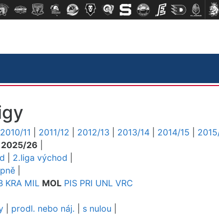
igy
2010/11
|
2011/12
|
2012/13
|
2013/14
|
2014/15
|
2015
|
2025/26
|
ed
|
2.liga východ
|
upně
|
B
KRA
MIL
MOL
PIS
PRI
UNL
VRC
y
|
prodl. nebo náj.
|
s nulou
|