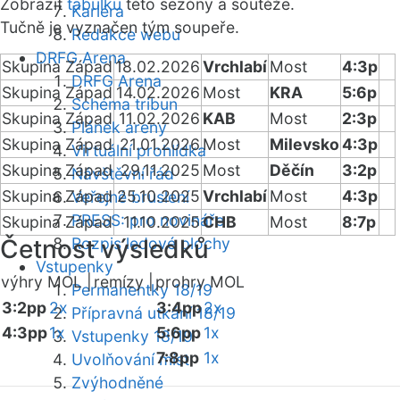
Zobrazit
tabulku
této sezóny a soutěže.
Kariéra
Tučně je vyznačen tým soupeře.
Redakce webu
DRFG Arena
Skupina Západ
18.02.2026
Vrchlabí
Most
4:3p
DRFG Arena
Skupina Západ
14.02.2026
Most
KRA
5:6p
Schéma tribun
Skupina Západ
11.02.2026
KAB
Most
2:3p
Plánek areny
Skupina Západ
21.01.2026
Most
Milevsko
4:3p
Virtuální prohlídka
Skupina Západ
29.11.2025
Most
Děčín
3:2p
Návštěvní řád
Skupina Západ
25.10.2025
Vrchlabí
Most
4:3p
Veřejné bruslení
PRESS: pro novináře
Skupina Západ
11.10.2025
CHB
Most
8:7p
Četnost výsledků
Rozpis ledové plochy
Vstupenky
výhry MOL |
remízy |
prohry MOL
Permanentky 18/19
3:2pp
2x
3:4pp
2x
Přípravná utkání 18/19
4:3pp
1x
5:6pp
1x
Vstupenky 18/19
7:8pp
1x
Uvolňování míst
Zvýhodněné