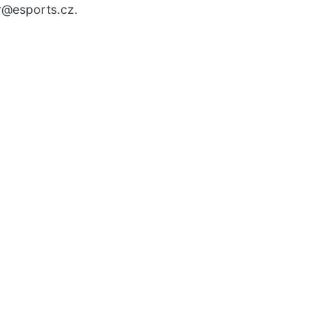
r
@esports.cz.