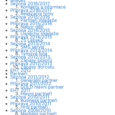
Mládež
Sezóna 2016/2017
Kontakty a informace
Příprava 2016/2017
Realizační týmy
Sezóna 2015/2016
Partneři mládeže
Příprava 2015/2016
Nábor dětí
Sezóna 2014/2015
Úspěchy mládeže
Příprava 2014/2015
ZŠ Labská
Sezóna 2013/2014
SMS servis
Příprava 2013/2014
Týmová fota
Sezóna 2012/2013
Zápasy juniorů
Příprava 2012/2013
Zápasy dorostu
EHT 2012
Partneři
Sezóna 2011/2012
Generální partner
Příprava 2011/2012
GOLD hlavní partner
EHT 2011
Hlavní partneři
Sezóna 2010/2011
Business partneři
Příprava 2010/2011
Hrdí partneři
Sezóna 2009/2010
Mediální partneři