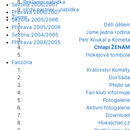
Reklamní nabídka
Sezóna 2006/2007
Hrdý partner - nabídka
Příprava 2006/2007
Žijeme
Sezóna 2005/2006
Děti dětem
Příprava 2005/2006
Jsme jedna rodina
Sezóna 2004/2005
Petr Koukal a Kometa
Příprava 2004/2005
Chlapi ŽENÁM
Hokejová tombola
Fanzóna
Království Komety
Dortiáda
Ptejte se
Fan klub informuje
Fotogalerie
Aktivní fotogalerie
Download
Hokejchat.cz