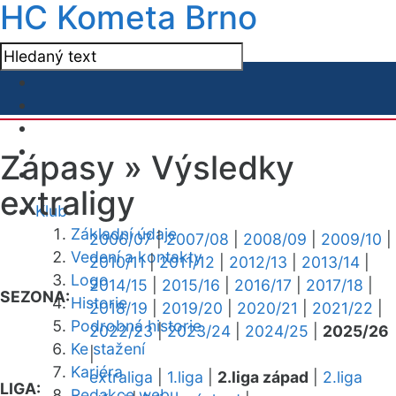
HC Kometa Brno
Zápasy »
Výsledky
extraligy
Klub
Základní údaje
2006/07
|
2007/08
|
2008/09
|
2009/10
|
Vedení a kontakty
2010/11
|
2011/12
|
2012/13
|
2013/14
|
Logo
2014/15
|
2015/16
|
2016/17
|
2017/18
|
SEZONA:
Historie
2018/19
|
2019/20
|
2020/21
|
2021/22
|
Podrobná historie
2022/23
|
2023/24
|
2024/25
|
2025/26
Ke stažení
|
Kariéra
extraliga
|
1.liga
|
2.liga západ
|
2.liga
LIGA:
Redakce webu