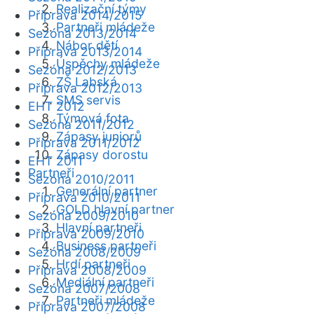
Realizační týmy
Příprava 2014/2015
Partneři mládeže
Sezóna 2013/2014
Nábor dětí
Příprava 2013/2014
Úspěchy mládeže
Sezóna 2012/2013
ZŠ Labská
Příprava 2012/2013
SMS servis
EHT 2012
Týmová fota
Sezóna 2011/2012
Zápasy juniorů
Příprava 2011/2012
Zápasy dorostu
EHT 2011
Partneři
Sezóna 2010/2011
Generální partner
Příprava 2010/2011
GOLD hlavní partner
Sezóna 2009/2010
Hlavní partneři
Příprava 2009/2010
Business partneři
Sezóna 2008/2009
Hrdí partneři
Příprava 2008/2009
Mediální partneři
Sezóna 2007/2008
Partneři mládeže
Příprava 2007/2008