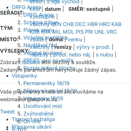
střed
|
2.liga východ
|
DRFG Arena
kolo
|
datum
|
SMĚR:
sestupně
|
SEŘADIT:
DRFG Arena
vzestupně
|
Schéma tribun
všechny
BEN
CHB
DEC
HBR
HRO
KAB
TÝM:
Plánek areny
KOB
KRA
MIL
MOL
PIS
PRI
UNL
VRC
Virtuální prohlídka
MÍSTO:
všude
|
doma
|
venku
|
Návštěvní řád
všechny
|
remízy
|
výhry v prodl.
|
VÝSLEDKY:
Veřejné bruslení
nájezdy
|
prodl. nebo náj.
|
s nulou
|
PRESS: pro novináře
Zobrazit
tabulku
této sezóny a soutěže.
Rozpis ledové plochy
Zadaným parametrům nevyhovuje žádný zápas.
Vstupenky
Permanentky 18/19
Přípravná utkání 18/19
Vaše připomínky k této stránce uvítáme na
Vstupenky 18/19
webmaster
@esports.cz.
Uvolňování míst
Tweet
Zvýhodněné
Tipsport extraliga
On-line
Přípravná utkání
A-tým