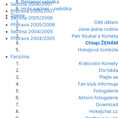
Reklamní nabídka
Sezóna 2006/2007
Hrdý partner - nabídka
Příprava 2006/2007
Žijeme
Sezóna 2005/2006
Děti dětem
Příprava 2005/2006
Jsme jedna rodina
Sezóna 2004/2005
Petr Koukal a Kometa
Příprava 2004/2005
Chlapi ŽENÁM
Hokejová tombola
Fanzóna
Království Komety
Dortiáda
Ptejte se
Fan klub informuje
Fotogalerie
Aktivní fotogalerie
Download
Hokejchat.cz