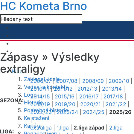
HC Kometa Brno
Zápasy »
Výsledky
extraligy
Klub
Základní údaje
2006/07
|
2007/08
|
2008/09
|
2009/10
|
Vedení a kontakty
2010/11
|
2011/12
|
2012/13
|
2013/14
|
Logo
2014/15
|
2015/16
|
2016/17
|
2017/18
|
SEZONA:
Historie
2018/19
|
2019/20
|
2020/21
|
2021/22
|
Podrobná historie
2022/23
|
2023/24
|
2024/25
|
2025/26
Ke stažení
|
Kariéra
extraliga
|
1.liga
|
2.liga západ
|
2.liga
LIGA:
Redakce webu