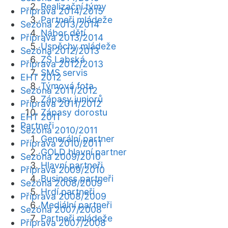
Realizační týmy
Příprava 2014/2015
Partneři mládeže
Sezóna 2013/2014
Nábor dětí
Příprava 2013/2014
Úspěchy mládeže
Sezóna 2012/2013
ZŠ Labská
Příprava 2012/2013
SMS servis
EHT 2012
Týmová fota
Sezóna 2011/2012
Zápasy juniorů
Příprava 2011/2012
Zápasy dorostu
EHT 2011
Partneři
Sezóna 2010/2011
Generální partner
Příprava 2010/2011
GOLD hlavní partner
Sezóna 2009/2010
Hlavní partneři
Příprava 2009/2010
Business partneři
Sezóna 2008/2009
Hrdí partneři
Příprava 2008/2009
Mediální partneři
Sezóna 2007/2008
Partneři mládeže
Příprava 2007/2008