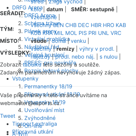
střed
|
2.liga východ
|
DRFG Arena
kolo
|
datum
|
SMĚR:
sestupně
|
SEŘADIT:
DRFG Arena
vzestupně
|
Schéma tribun
všechny
BEN
CHB
DEC
HBR
HRO
KAB
TÝM:
Plánek areny
KOB
KRA
MIL
MOL
PIS
PRI
UNL
VRC
Virtuální prohlídka
MÍSTO:
všude
|
doma
|
venku
|
Návštěvní řád
všechny
|
remízy
|
výhry v prodl.
|
VÝSLEDKY:
Veřejné bruslení
nájezdy
|
prodl. nebo náj.
|
s nulou
|
PRESS: pro novináře
Zobrazit
tabulku
této sezóny a soutěže.
Rozpis ledové plochy
Zadaným parametrům nevyhovuje žádný zápas.
Vstupenky
Permanentky 18/19
Přípravná utkání 18/19
Vaše připomínky k této stránce uvítáme na
Vstupenky 18/19
webmaster
@esports.cz.
Uvolňování míst
Tweet
Zvýhodněné
Tipsport extraliga
On-line
Přípravná utkání
A-tým