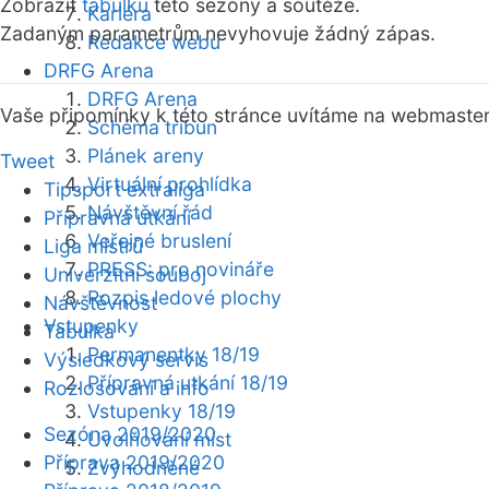
Zobrazit
tabulku
této sezóny a soutěže.
Kariéra
Zadaným parametrům nevyhovuje žádný zápas.
Redakce webu
DRFG Arena
DRFG Arena
Vaše připomínky k této stránce uvítáme na webmaste
Schéma tribun
Plánek areny
Tweet
Virtuální prohlídka
Tipsport extraliga
Návštěvní řád
Přípravná utkání
Veřejné bruslení
Liga mistrů
PRESS: pro novináře
Univerzitní souboj
Rozpis ledové plochy
Návštěvnost
Vstupenky
Tabulka
Permanentky 18/19
Výsledkový servis
Přípravná utkání 18/19
Rozlosování a info
Vstupenky 18/19
Sezóna 2019/2020
Uvolňování míst
Příprava 2019/2020
Zvýhodněné