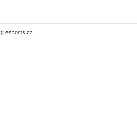
r
@esports.cz.