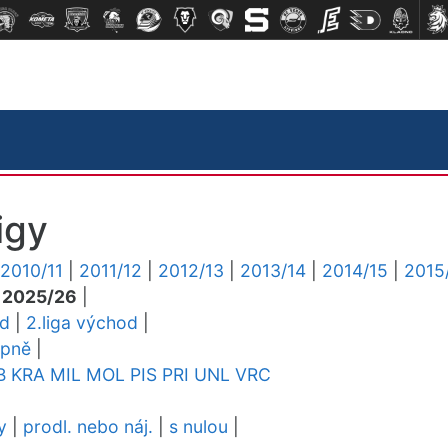
igy
2010/11
|
2011/12
|
2012/13
|
2013/14
|
2014/15
|
2015
|
2025/26
|
ed
|
2.liga východ
|
upně
|
B
KRA
MIL
MOL
PIS
PRI
UNL
VRC
y
|
prodl. nebo náj.
|
s nulou
|