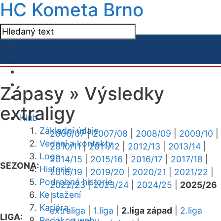
HC Kometa Brno
Zápasy »
Výsledky
extraligy
Klub
Základní údaje
2006/07
|
2007/08
|
2008/09
|
2009/10
|
Vedení a kontakty
2010/11
|
2011/12
|
2012/13
|
2013/14
|
Logo
2014/15
|
2015/16
|
2016/17
|
2017/18
|
SEZONA:
Historie
2018/19
|
2019/20
|
2020/21
|
2021/22
|
Podrobná historie
2022/23
|
2023/24
|
2024/25
|
2025/26
Ke stažení
|
Kariéra
extraliga
|
1.liga
|
2.liga západ
|
2.liga
LIGA:
Redakce webu