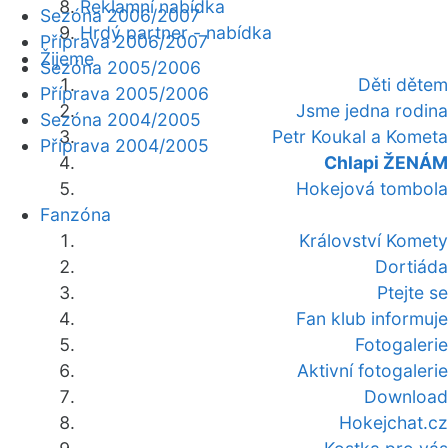
Reklamní nabídka
Sezóna 2006/2007
Hrdý partner - nabídka
Příprava 2006/2007
Žijeme
Sezóna 2005/2006
Děti dětem
Příprava 2005/2006
Jsme jedna rodina
Sezóna 2004/2005
Petr Koukal a Kometa
Příprava 2004/2005
Chlapi ŽENÁM
Hokejová tombola
Fanzóna
Království Komety
Dortiáda
Ptejte se
Fan klub informuje
Fotogalerie
Aktivní fotogalerie
Download
Hokejchat.cz