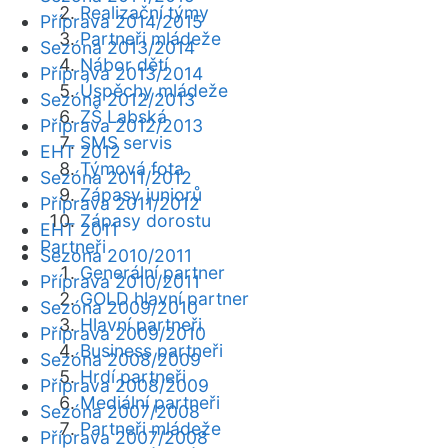
Realizační týmy
Příprava 2014/2015
Partneři mládeže
Sezóna 2013/2014
Nábor dětí
Příprava 2013/2014
Úspěchy mládeže
Sezóna 2012/2013
ZŠ Labská
Příprava 2012/2013
SMS servis
EHT 2012
Týmová fota
Sezóna 2011/2012
Zápasy juniorů
Příprava 2011/2012
Zápasy dorostu
EHT 2011
Partneři
Sezóna 2010/2011
Generální partner
Příprava 2010/2011
GOLD hlavní partner
Sezóna 2009/2010
Hlavní partneři
Příprava 2009/2010
Business partneři
Sezóna 2008/2009
Hrdí partneři
Příprava 2008/2009
Mediální partneři
Sezóna 2007/2008
Partneři mládeže
Příprava 2007/2008