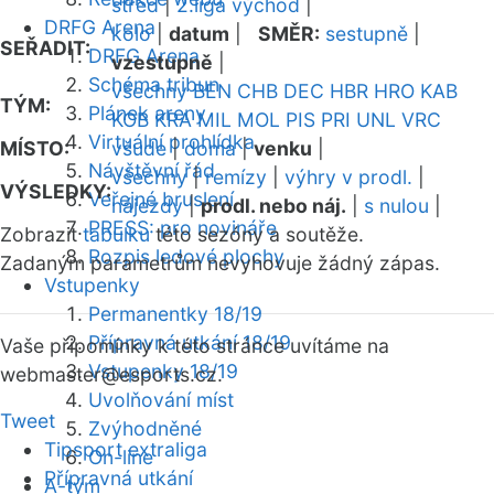
střed
|
2.liga východ
|
DRFG Arena
kolo
|
datum
|
SMĚR:
sestupně
|
SEŘADIT:
DRFG Arena
vzestupně
|
Schéma tribun
všechny
BEN
CHB
DEC
HBR
HRO
KAB
TÝM:
Plánek areny
KOB
KRA
MIL
MOL
PIS
PRI
UNL
VRC
Virtuální prohlídka
MÍSTO:
všude
|
doma
|
venku
|
Návštěvní řád
všechny
|
remízy
|
výhry v prodl.
|
VÝSLEDKY:
Veřejné bruslení
nájezdy
|
prodl. nebo náj.
|
s nulou
|
PRESS: pro novináře
Zobrazit
tabulku
této sezóny a soutěže.
Rozpis ledové plochy
Zadaným parametrům nevyhovuje žádný zápas.
Vstupenky
Permanentky 18/19
Přípravná utkání 18/19
Vaše připomínky k této stránce uvítáme na
Vstupenky 18/19
webmaster
@esports.cz.
Uvolňování míst
Tweet
Zvýhodněné
Tipsport extraliga
On-line
Přípravná utkání
A-tým