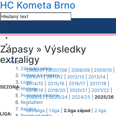
HC Kometa Brno
Zápasy »
Výsledky
extraligy
Klub
Základní údaje
2006/07
|
2007/08
|
2008/09
|
2009/10
|
Vedení a kontakty
2010/11
|
2011/12
|
2012/13
|
2013/14
|
Logo
2014/15
|
2015/16
|
2016/17
|
2017/18
|
SEZONA:
Historie
2018/19
|
2019/20
|
2020/21
|
2021/22
|
Podrobná historie
2022/23
|
2023/24
|
2024/25
|
2025/26
Ke stažení
|
Kariéra
extraliga
|
1.liga
|
2.liga západ
|
2.liga
LIGA:
Redakce webu