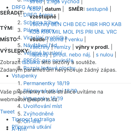
střed
|
2.liga východ
|
DRFG Arena
kolo
|
datum
|
SMĚR:
sestupně
|
SEŘADIT:
DRFG Arena
vzestupně
|
Schéma tribun
všechny
BEN
CHB
DEC
HBR
HRO
KAB
TÝM:
Plánek areny
KOB
KRA
MIL
MOL
PIS
PRI
UNL
VRC
Virtuální prohlídka
MÍSTO:
všude
|
doma
|
venku
|
Návštěvní řád
všechny
|
remízy
|
výhry v prodl.
|
VÝSLEDKY:
Veřejné bruslení
nájezdy
|
prodl. nebo náj.
|
s nulou
|
PRESS: pro novináře
Zobrazit
tabulku
této sezóny a soutěže.
Rozpis ledové plochy
Zadaným parametrům nevyhovuje žádný zápas.
Vstupenky
Permanentky 18/19
Přípravná utkání 18/19
Vaše připomínky k této stránce uvítáme na
Vstupenky 18/19
webmaster
@esports.cz.
Uvolňování míst
Tweet
Zvýhodněné
Tipsport extraliga
On-line
Přípravná utkání
A-tým