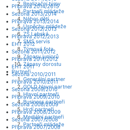
Realizační týmy
Příprava 2014/2015
Partneři mládeže
Sezóna 2013/2014
Nábor dětí
Příprava 2013/2014
Úspěchy mládeže
Sezóna 2012/2013
ZŠ Labská
Příprava 2012/2013
SMS servis
EHT 2012
Týmová fota
Sezóna 2011/2012
Zápasy juniorů
Příprava 2011/2012
Zápasy dorostu
EHT 2011
Partneři
Sezóna 2010/2011
Generální partner
Příprava 2010/2011
GOLD hlavní partner
Sezóna 2009/2010
Hlavní partneři
Příprava 2009/2010
Business partneři
Sezóna 2008/2009
Hrdí partneři
Příprava 2008/2009
Mediální partneři
Sezóna 2007/2008
Partneři mládeže
Příprava 2007/2008