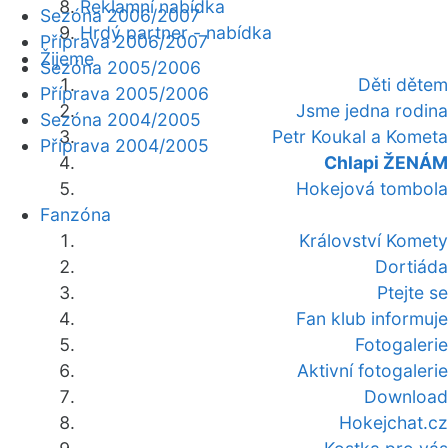
Reklamní nabídka
Sezóna 2006/2007
Hrdý partner - nabídka
Příprava 2006/2007
Žijeme
Sezóna 2005/2006
Děti dětem
Příprava 2005/2006
Jsme jedna rodina
Sezóna 2004/2005
Petr Koukal a Kometa
Příprava 2004/2005
Chlapi ŽENÁM
Hokejová tombola
Fanzóna
Království Komety
Dortiáda
Ptejte se
Fan klub informuje
Fotogalerie
Aktivní fotogalerie
Download
Hokejchat.cz