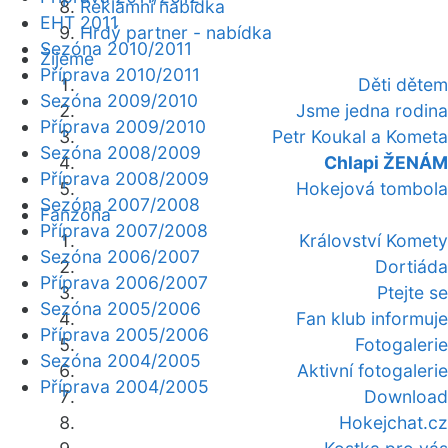
Reklamní nabídka
EHT 2011
Hrdý partner - nabídka
Sezóna 2010/2011
Žijeme
Příprava 2010/2011
Děti dětem
Sezóna 2009/2010
Jsme jedna rodina
Příprava 2009/2010
Petr Koukal a Kometa
Sezóna 2008/2009
Chlapi ŽENÁM
Příprava 2008/2009
Hokejová tombola
Sezóna 2007/2008
Fanzóna
Příprava 2007/2008
Království Komety
Sezóna 2006/2007
Dortiáda
Příprava 2006/2007
Ptejte se
Sezóna 2005/2006
Fan klub informuje
Příprava 2005/2006
Fotogalerie
Sezóna 2004/2005
Aktivní fotogalerie
Příprava 2004/2005
Download
Hokejchat.cz