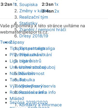
3:2sn
1x
2:3sn
1x
Soupiska
Změny v kádru
3:4sn
2x
Realizační tým
Statistiky
Vaše připomínky k této stránce uvítáme na
Zranění / nemocní hráči
webmaster
@esports.cz.
Dresy 2018/19
Tweet
Zápasy
Tipsport extraliga
Tipsport extraliga
Přípravná utkání
Přípravná utkání
Liga mistrů
Liga mistrů
Univerzitní souboj
Univerzitní souboj
Návštěvnost
Návštěvnost
Tabulka
Tabulka
Výsledkový servis
Výsledkový servis
Rozlosování a info
Rozlosování a info
Mládež
Sezóna 2019/2020
Kontakty a informace