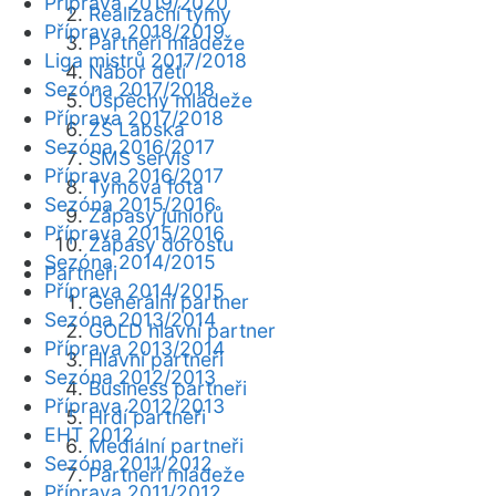
Příprava 2019/2020
Realizační týmy
Příprava 2018/2019
Partneři mládeže
Liga mistrů 2017/2018
Nábor dětí
Sezóna 2017/2018
Úspěchy mládeže
Příprava 2017/2018
ZŠ Labská
Sezóna 2016/2017
SMS servis
Příprava 2016/2017
Týmová fota
Sezóna 2015/2016
Zápasy juniorů
Příprava 2015/2016
Zápasy dorostu
Sezóna 2014/2015
Partneři
Příprava 2014/2015
Generální partner
Sezóna 2013/2014
GOLD hlavní partner
Příprava 2013/2014
Hlavní partneři
Sezóna 2012/2013
Business partneři
Příprava 2012/2013
Hrdí partneři
EHT 2012
Mediální partneři
Sezóna 2011/2012
Partneři mládeže
Příprava 2011/2012