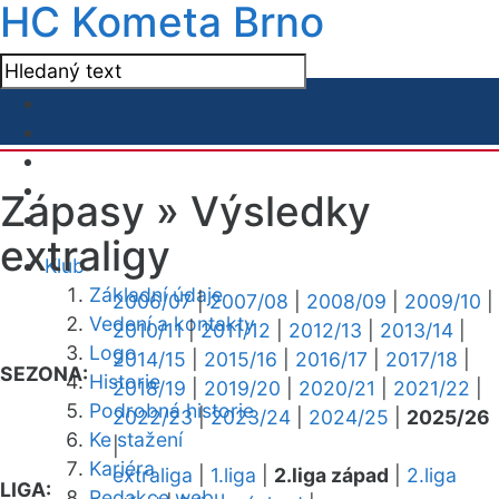
HC Kometa Brno
Zápasy »
Výsledky
extraligy
Klub
Základní údaje
2006/07
|
2007/08
|
2008/09
|
2009/10
|
Vedení a kontakty
2010/11
|
2011/12
|
2012/13
|
2013/14
|
Logo
2014/15
|
2015/16
|
2016/17
|
2017/18
|
SEZONA:
Historie
2018/19
|
2019/20
|
2020/21
|
2021/22
|
Podrobná historie
2022/23
|
2023/24
|
2024/25
|
2025/26
Ke stažení
|
Kariéra
extraliga
|
1.liga
|
2.liga západ
|
2.liga
LIGA:
Redakce webu