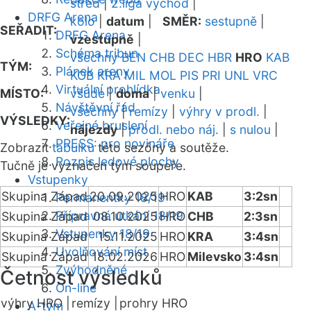
střed
|
2.liga východ
|
DRFG Arena
kolo
|
datum
|
SMĚR:
sestupně
|
SEŘADIT:
DRFG Arena
vzestupně
|
Schéma tribun
všechny
BEN
CHB
DEC
HBR
HRO
KAB
TÝM:
Plánek areny
KOB
KRA
MIL
MOL
PIS
PRI
UNL
VRC
Virtuální prohlídka
MÍSTO:
všude
|
doma
|
venku
|
Návštěvní řád
všechny
|
remízy
|
výhry v prodl.
|
VÝSLEDKY:
Veřejné bruslení
nájezdy
|
prodl. nebo náj.
|
s nulou
|
PRESS: pro novináře
Zobrazit
tabulku
této sezóny a soutěže.
Rozpis ledové plochy
Tučně je vyznačen tým soupeře.
Vstupenky
Skupina Západ
20.09.2025
HRO
KAB
3:2sn
Permanentky 18/19
Přípravná utkání 18/19
Skupina Západ
08.10.2025
HRO
CHB
2:3sn
Vstupenky 18/19
Skupina Západ
15.11.2025
HRO
KRA
3:4sn
Uvolňování míst
Skupina Západ
18.02.2026
HRO
Milevsko
3:4sn
Zvýhodněné
Četnost výsledků
On-line
výhry HRO |
remízy |
prohry HRO
A-tým