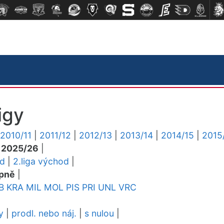
igy
2010/11
|
2011/12
|
2012/13
|
2013/14
|
2014/15
|
2015
|
2025/26
|
ed
|
2.liga východ
|
pně
|
B
KRA
MIL
MOL
PIS
PRI
UNL
VRC
y
|
prodl. nebo náj.
|
s nulou
|