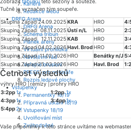
Zobrazit
tabulku
této sezóny a soutěže.
Kariéra
Tučně je vyznačen tým soupeře.
Redakce webu
DRFG Arena
Skupina Západ
24.09.2025
KRA
HRO
4:
DRFG Arena
Skupina Západ
08.11.2025
Ústí n/L
HRO
2:
Schéma tribun
Skupina Západ
12.11.2025
KAB
HRO
3:
Plánek areny
Skupina Západ
04.02.2026
Havl. Brod
HRO
4:
Virtuální prohlídka
Skupina Západ
11.02.2026
HRO
Benátky n/J
5:
Návštěvní řád
Skupina Západ
25.03.2026
HRO
Havl. Brod
1:
Veřejné bruslení
Četnost výsledků
PRESS: pro novináře
Rozpis ledové plochy
výhry HRO |
remízy |
prohry HRO
Vstupenky
3:2pp
1x
1:2pp
1x
Permanentky 18/19
4:3pp
1x
3:4pp
1x
Přípravná utkání 18/19
5:4pp
2x
Vstupenky 18/19
Uvolňování míst
Zvýhodněné
Vaše připomínky k této stránce uvítáme na webmaste