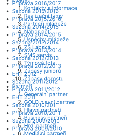
Mládež
Příprava 2016/2017
Kontakty a informace
Sezóna 2015/2016
Realizační týmy
Příprava 2015/2016
Partneři mládeže
Sezóna 2014/2015
Nábor dětí
Příprava 2014/2015
Úspěchy mládeže
Sezóna 2013/2014
ZŠ Labská
Příprava 2013/2014
SMS servis
Sezóna 2012/2013
Týmová fota
Příprava 2012/2013
Zápasy juniorů
EHT 2012
Zápasy dorostu
Sezóna 2011/2012
Partneři
Příprava 2011/2012
Generální partner
EHT 2011
GOLD hlavní partner
Sezóna 2010/2011
Hlavní partneři
Příprava 2010/2011
Business partneři
Sezóna 2009/2010
Hrdí partneři
Příprava 2009/2010
Mediální partneři