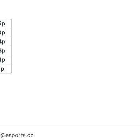
5p
3p
4p
3p
4p
2p
r
@esports.cz.