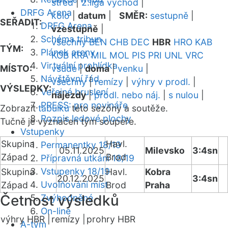
střed
|
2.liga východ
|
DRFG Arena
kolo
|
datum
|
SMĚR:
sestupně
|
SEŘADIT:
DRFG Arena
vzestupně
|
Schéma tribun
všechny
BEN
CHB
DEC
HBR
HRO
KAB
TÝM:
Plánek areny
KOB
KRA
MIL
MOL
PIS
PRI
UNL
VRC
Virtuální prohlídka
MÍSTO:
všude
|
doma
|
venku
|
Návštěvní řád
všechny
|
remízy
|
výhry v prodl.
|
VÝSLEDKY:
Veřejné bruslení
nájezdy
|
prodl. nebo náj.
|
s nulou
|
PRESS: pro novináře
Zobrazit
tabulku
této sezóny a soutěže.
Rozpis ledové plochy
Tučně je vyznačen tým soupeře.
Vstupenky
Skupina
Havl.
Permanentky 18/19
05.11.2025
Milevsko
3:4sn
Západ
Brod
Přípravná utkání 18/19
Vstupenky 18/19
Skupina
Havl.
Kobra
20.12.2025
3:4sn
Uvolňování míst
Západ
Brod
Praha
Četnost výsledků
Zvýhodněné
On-line
výhry HBR |
remízy |
prohry HBR
A-tým