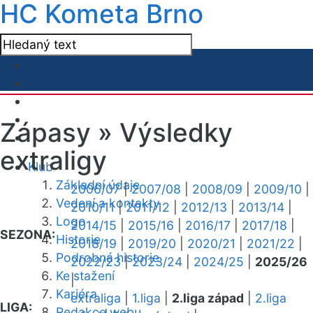
HC Kometa Brno
Zápasy »
Výsledky
extraligy
Klub
Základní údaje
2006/07
|
2007/08
|
2008/09
|
2009/10
|
Vedení a kontakty
2010/11
|
2011/12
|
2012/13
|
2013/14
|
Logo
2014/15
|
2015/16
|
2016/17
|
2017/18
|
SEZONA:
Historie
2018/19
|
2019/20
|
2020/21
|
2021/22
|
Podrobná historie
2022/23
|
2023/24
|
2024/25
|
2025/26
Ke stažení
|
Kariéra
extraliga
|
1.liga
|
2.liga západ
|
2.liga
LIGA:
Redakce webu