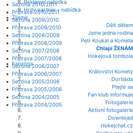
Reklamní nabídka
Sezóna 2010/2011
Hrdý partner - nabídka
Příprava 2010/2011
Žijeme
Sezóna 2009/2010
Děti dětem
Příprava 2009/2010
Jsme jedna rodina
Sezóna 2008/2009
Petr Koukal a Kometa
Příprava 2008/2009
Chlapi ŽENÁM
Sezóna 2007/2008
Hokejová tombola
Příprava 2007/2008
Fanzóna
Sezóna 2006/2007
Království Komety
Příprava 2006/2007
Dortiáda
Sezóna 2005/2006
Ptejte se
Příprava 2005/2006
Fan klub informuje
Sezóna 2004/2005
Fotogalerie
Příprava 2004/2005
Aktivní fotogalerie
Download
Hokejchat.cz