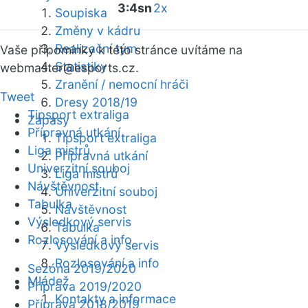
3:4sn
2x
Soupiska
Změny v kádru
Realizační tým
Vaše připomínky k této stránce uvítáme na
Statistiky
webmaster
@esports.cz.
Zranění / nemocní hráči
Tweet
Dresy 2018/19
Tipsport extraliga
Zápasy
Přípravná utkání
Tipsport extraliga
Liga mistrů
Přípravná utkání
Univerzitní souboj
Liga mistrů
Návštěvnost
Univerzitní souboj
Tabulka
Návštěvnost
Výsledkový servis
Tabulka
Rozlosování a info
Výsledkový servis
Rozlosování a info
Sezóna 2019/2020
Mládež
Příprava 2019/2020
Kontakty a informace
Příprava 2018/2019