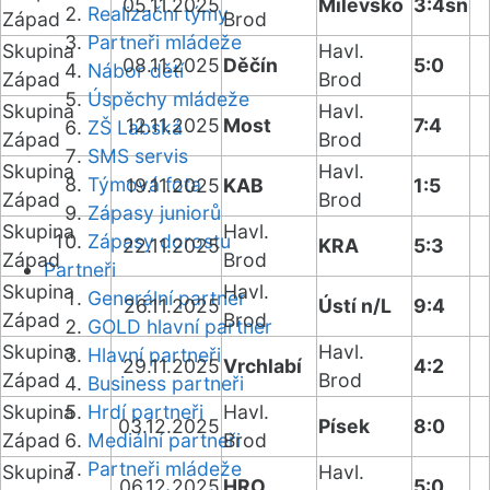
05.11.2025
Milevsko
3:4sn
Realizační týmy
Západ
Brod
Partneři mládeže
Skupina
Havl.
08.11.2025
Děčín
5:0
Nábor dětí
Západ
Brod
Úspěchy mládeže
Skupina
Havl.
12.11.2025
Most
7:4
ZŠ Labská
Západ
Brod
SMS servis
Skupina
Havl.
Týmová fota
19.11.2025
KAB
1:5
Západ
Brod
Zápasy juniorů
Skupina
Havl.
Zápasy dorostu
22.11.2025
KRA
5:3
Západ
Brod
Partneři
Skupina
Havl.
Generální partner
26.11.2025
Ústí n/L
9:4
Západ
Brod
GOLD hlavní partner
Skupina
Havl.
Hlavní partneři
29.11.2025
Vrchlabí
4:2
Západ
Brod
Business partneři
Skupina
Hrdí partneři
Havl.
03.12.2025
Písek
8:0
Západ
Mediální partneři
Brod
Partneři mládeže
Skupina
Havl.
06.12.2025
HRO
5:0