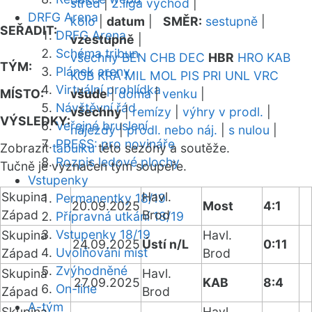
střed
|
2.liga východ
|
DRFG Arena
kolo
|
datum
|
SMĚR:
sestupně
|
SEŘADIT:
DRFG Arena
vzestupně
|
Schéma tribun
všechny
BEN
CHB
DEC
HBR
HRO
KAB
TÝM:
Plánek areny
KOB
KRA
MIL
MOL
PIS
PRI
UNL
VRC
Virtuální prohlídka
MÍSTO:
všude
|
doma
|
venku
|
Návštěvní řád
všechny
|
remízy
|
výhry v prodl.
|
VÝSLEDKY:
Veřejné bruslení
nájezdy
|
prodl. nebo náj.
|
s nulou
|
PRESS: pro novináře
Zobrazit
tabulku
této sezóny a soutěže.
Rozpis ledové plochy
Tučně je vyznačen tým soupeře.
Vstupenky
Skupina
Havl.
Permanentky 18/19
20.09.2025
Most
4:1
Západ
Brod
Přípravná utkání 18/19
Vstupenky 18/19
Skupina
Havl.
24.09.2025
Ústí n/L
0:11
Uvolňování míst
Západ
Brod
Zvýhodněné
Skupina
Havl.
27.09.2025
KAB
8:4
On-line
Západ
Brod
A-tým
Skupina
Havl.