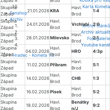
Kostka pro vás
Západ
Brod
Karta Kometa
Skupina
Havl.
21.01.2026
KRA
1:4
Fanshop
Západ
Brod
Archiv
Skupina
Havl.
24.01.2026
Vrchlabí
2:0
Archiv článků
Západ
Brod
Archiv aktualit
Skupina
Havl.
28.01.2026
Milevsko
2:1
Fotogalerie
Západ
Brod
Youtube kanál
Skupina
Havl.
04.02.2026
HRO
4:3p
Západ
Brod
ČF1:
Hradec - Kometa 1:3
Skupina
Havl.
11.02.2026
Příbram
5:1
Západ
Brod
Skupina
Havl.
14.02.2026
CHB
1:3
Západ
Brod
Skupina
Havl.
16.02.2026
Písek
5:2
Západ
Brod
Skupina
Havl.
Benátky
18.02.2026
9:2
Západ
Brod
n/J