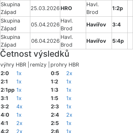
Skupina
Havl.
25.03.2026
HRO
1:2p
Západ
Brod
Skupina
Havl.
05.04.2026
Havířov
3:4
Západ
Brod
Skupina
Havl.
06.04.2026
Havířov
5:4p
Západ
Brod
Četnost výsledků
výhry HBR |
remízy |
prohry HBR
2:0
1x
0:5
2x
2:1
1x
1:2
1x
2:1pp
1x
1:3
1x
3:1
1x
1:5
1x
3:2
4x
2:3
1x
4:0
1x
2:4
2x
4:1
2x
2:5
1x
4:2
2x
2:6
1x