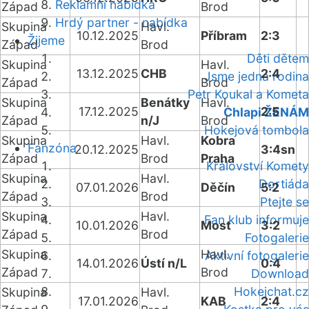
Reklamní nabídka
Západ
Brod
Hrdý partner - nabídka
Skupina
Havl.
10.12.2025
Příbram
2:3
Žijeme
Západ
Brod
Děti dětem
Skupina
Havl.
13.12.2025
CHB
2:4
Jsme jedna rodina
Západ
Brod
Petr Koukal a Kometa
Skupina
Benátky
Havl.
17.12.2025
2:5
Chlapi ŽENÁM
Západ
n/J
Brod
Hokejová tombola
Skupina
Havl.
Kobra
Fanzóna
20.12.2025
3:4sn
Západ
Brod
Praha
Království Komety
Skupina
Havl.
Dortiáda
07.01.2026
Děčín
5:2
Západ
Brod
Ptejte se
Skupina
Havl.
Fan klub informuje
10.01.2026
Most
3:2
Západ
Brod
Fotogalerie
Skupina
Havl.
Aktivní fotogalerie
14.01.2026
Ústí n/L
0:4
Západ
Brod
Download
Hokejchat.cz
Skupina
Havl.
17.01.2026
KAB
2:4