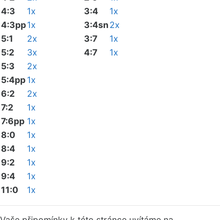
4:3
1x
3:4
1x
4:3pp
1x
3:4sn
2x
5:1
2x
3:7
1x
5:2
3x
4:7
1x
5:3
2x
5:4pp
1x
6:2
2x
7:2
1x
7:6pp
1x
8:0
1x
8:4
1x
9:2
1x
9:4
1x
11:0
1x
Vaše připomínky k této stránce uvítáme na