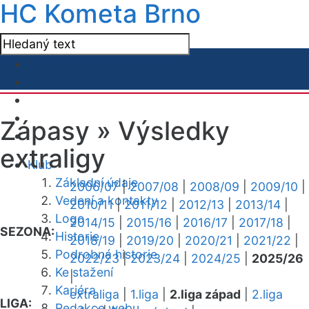
HC Kometa Brno
Zápasy »
Výsledky
extraligy
Klub
Základní údaje
2006/07
|
2007/08
|
2008/09
|
2009/10
|
Vedení a kontakty
2010/11
|
2011/12
|
2012/13
|
2013/14
|
Logo
2014/15
|
2015/16
|
2016/17
|
2017/18
|
SEZONA:
Historie
2018/19
|
2019/20
|
2020/21
|
2021/22
|
Podrobná historie
2022/23
|
2023/24
|
2024/25
|
2025/26
Ke stažení
|
Kariéra
extraliga
|
1.liga
|
2.liga západ
|
2.liga
LIGA:
Redakce webu