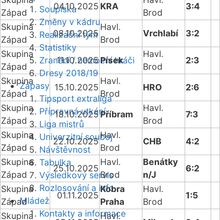
04.10.2025
KRA
3:4
Soupiska
Západ
Brod
Změny v kádru
Skupina
Havl.
08.10.2025
Vrchlabí
3:2
Realizační tým
Západ
Brod
Statistiky
Skupina
Havl.
Zranění / nemocní hráči
11.10.2025
Písek
2:3
Západ
Brod
Dresy 2018/19
Skupina
Havl.
Zápasy
15.10.2025
HRO
2:6
Západ
Brod
Tipsport extraliga
Skupina
Havl.
Přípravná utkání
18.10.2025
Příbram
7:3
Západ
Brod
Liga mistrů
Skupina
Havl.
Univerzitní souboj
22.10.2025
CHB
4:2
Západ
Brod
Návštěvnost
Skupina
Havl.
Benátky
Tabulka
25.10.2025
6:2
Západ
Brod
n/J
Výsledkový servis
Rozlosování a info
Skupina
Kobra
Havl.
01.11.2025
1:5
Mládež
Západ
Praha
Brod
Kontakty a informace
Skupina
Havl.