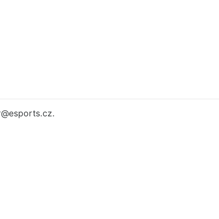
r
@esports.cz.