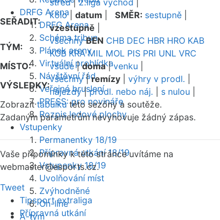
střed
|
2.liga východ
|
DRFG Arena
kolo
|
datum
|
SMĚR:
sestupně
|
SEŘADIT:
DRFG Arena
vzestupně
|
Schéma tribun
všechny
BEN
CHB
DEC
HBR
HRO
KAB
TÝM:
Plánek areny
KOB
KRA
MIL
MOL
PIS
PRI
UNL
VRC
Virtuální prohlídka
MÍSTO:
všude
|
doma
|
venku
|
Návštěvní řád
všechny
|
remízy
|
výhry v prodl.
|
VÝSLEDKY:
Veřejné bruslení
nájezdy
|
prodl. nebo náj.
|
s nulou
|
PRESS: pro novináře
Zobrazit
tabulku
této sezóny a soutěže.
Rozpis ledové plochy
Zadaným parametrům nevyhovuje žádný zápas.
Vstupenky
Permanentky 18/19
Přípravná utkání 18/19
Vaše připomínky k této stránce uvítáme na
Vstupenky 18/19
webmaster
@esports.cz.
Uvolňování míst
Tweet
Zvýhodněné
Tipsport extraliga
On-line
Přípravná utkání
A-tým