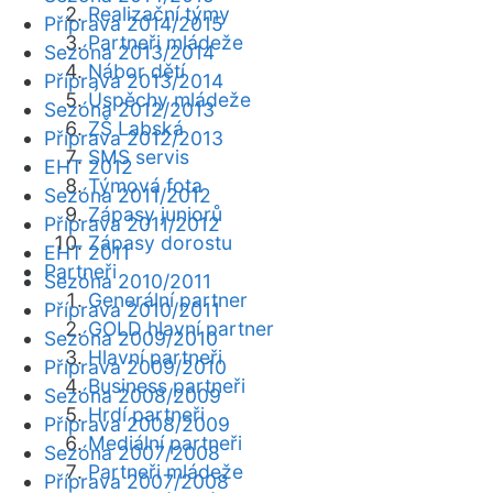
Realizační týmy
Příprava 2014/2015
Partneři mládeže
Sezóna 2013/2014
Nábor dětí
Příprava 2013/2014
Úspěchy mládeže
Sezóna 2012/2013
ZŠ Labská
Příprava 2012/2013
SMS servis
EHT 2012
Týmová fota
Sezóna 2011/2012
Zápasy juniorů
Příprava 2011/2012
Zápasy dorostu
EHT 2011
Partneři
Sezóna 2010/2011
Generální partner
Příprava 2010/2011
GOLD hlavní partner
Sezóna 2009/2010
Hlavní partneři
Příprava 2009/2010
Business partneři
Sezóna 2008/2009
Hrdí partneři
Příprava 2008/2009
Mediální partneři
Sezóna 2007/2008
Partneři mládeže
Příprava 2007/2008