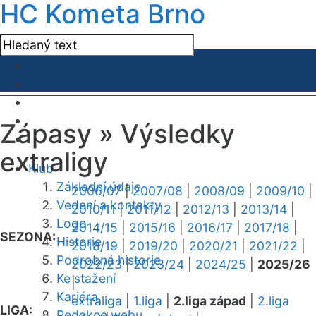
HC Kometa Brno
Zápasy »
Výsledky
extraligy
Klub
Základní údaje
2006/07
|
2007/08
|
2008/09
|
2009/10
|
Vedení a kontakty
2010/11
|
2011/12
|
2012/13
|
2013/14
|
Logo
2014/15
|
2015/16
|
2016/17
|
2017/18
|
SEZONA:
Historie
2018/19
|
2019/20
|
2020/21
|
2021/22
|
Podrobná historie
2022/23
|
2023/24
|
2024/25
|
2025/26
Ke stažení
|
Kariéra
extraliga
|
1.liga
|
2.liga západ
|
2.liga
LIGA:
Redakce webu