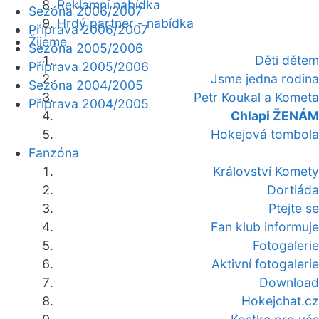
Reklamní nabídka
Sezóna 2006/2007
Hrdý partner - nabídka
Příprava 2006/2007
Žijeme
Sezóna 2005/2006
Děti dětem
Příprava 2005/2006
Jsme jedna rodina
Sezóna 2004/2005
Petr Koukal a Kometa
Příprava 2004/2005
Chlapi ŽENÁM
Hokejová tombola
Fanzóna
Království Komety
Dortiáda
Ptejte se
Fan klub informuje
Fotogalerie
Aktivní fotogalerie
Download
Hokejchat.cz