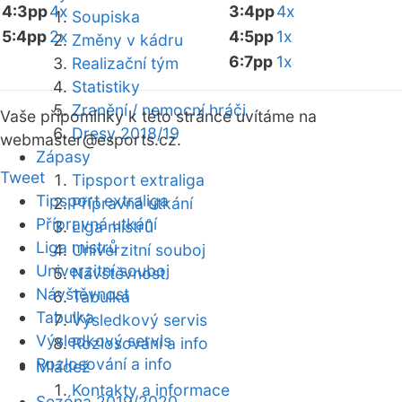
4:3pp
4x
3:4pp
4x
Soupiska
5:4pp
2x
4:5pp
1x
Změny v kádru
6:7pp
1x
Realizační tým
Statistiky
Zranění / nemocní hráči
Vaše připomínky k této stránce uvítáme na
Dresy 2018/19
webmaster
@esports.cz.
Zápasy
Tweet
Tipsport extraliga
Tipsport extraliga
Přípravná utkání
Přípravná utkání
Liga mistrů
Liga mistrů
Univerzitní souboj
Univerzitní souboj
Návštěvnost
Návštěvnost
Tabulka
Tabulka
Výsledkový servis
Výsledkový servis
Rozlosování a info
Rozlosování a info
Mládež
Kontakty a informace
Sezóna 2019/2020