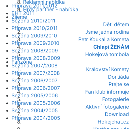
Reklamní nabídka
Příprava 2011/2012
Hrdý partner - nabídka
EHT 2011
Žijeme
Sezóna 2010/2011
Děti dětem
Příprava 2010/2011
Jsme jedna rodina
Sezóna 2009/2010
Petr Koukal a Kometa
Příprava 2009/2010
Chlapi ŽENÁM
Sezóna 2008/2009
Hokejová tombola
Příprava 2008/2009
Fanzóna
Sezóna 2007/2008
Království Komety
Příprava 2007/2008
Dortiáda
Sezóna 2006/2007
Ptejte se
Příprava 2006/2007
Fan klub informuje
Sezóna 2005/2006
Fotogalerie
Příprava 2005/2006
Aktivní fotogalerie
Sezóna 2004/2005
Download
Příprava 2004/2005
Hokejchat.cz