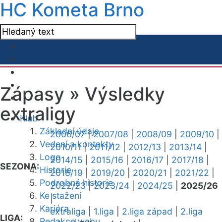
HC Kometa Brno
Zápasy »
Výsledky
extraligy
Klub
Základní údaje
2006/07
|
2007/08
|
2008/09
|
2009/10
|
Vedení a kontakty
2010/11
|
2011/12
|
2012/13
|
2013/14
|
Logo
2014/15
|
2015/16
|
2016/17
|
2017/18
|
SEZONA:
Historie
2018/19
|
2019/20
|
2020/21
|
2021/22
|
Podrobná historie
2022/23
|
2023/24
|
2024/25
|
2025/26
Ke stažení
|
Kariéra
extraliga
|
1.liga
|
2.liga západ
|
2.liga
LIGA:
Redakce webu