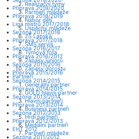
Realizační týmy
Příprava 2019/2020
Partneři mládeže
Příprava 2018/2019
Nábor dětí
Liga mistrů 2017/2018
Úspěchy mládeže
Sezóna 2017/2018
ZŠ Labská
Příprava 2017/2018
SMS servis
Sezóna 2016/2017
Týmová fota
Příprava 2016/2017
Zápasy juniorů
Sezóna 2015/2016
Zápasy dorostu
Příprava 2015/2016
Partneři
Sezóna 2014/2015
Generální partner
Příprava 2014/2015
GOLD hlavní partner
Sezóna 2013/2014
Hlavní partneři
Příprava 2013/2014
Business partneři
Sezóna 2012/2013
Hrdí partneři
Příprava 2012/2013
Mediální partneři
EHT 2012
Partneři mládeže
Sezóna 2011/2012