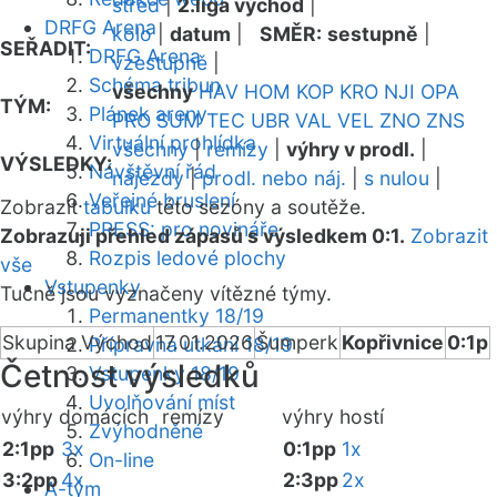
střed
|
2.liga východ
|
DRFG Arena
kolo
|
datum
|
SMĚR:
sestupně
|
SEŘADIT:
DRFG Arena
vzestupně
|
Schéma tribun
všechny
HAV
HOM
KOP
KRO
NJI
OPA
TÝM:
Plánek areny
PRO
SUM
TEC
UBR
VAL
VEL
ZNO
ZNS
Virtuální prohlídka
všechny
|
remízy
|
výhry v prodl.
|
VÝSLEDKY:
Návštěvní řád
nájezdy
|
prodl. nebo náj.
|
s nulou
|
Veřejné bruslení
Zobrazit
tabulku
této sezóny a soutěže.
PRESS: pro novináře
Zobrazuji přehled zápasů s výsledkem 0:1.
Zobrazit
Rozpis ledové plochy
vše
Vstupenky
Tučně jsou vyznačeny vítězné týmy.
Permanentky 18/19
Skupina Východ
17.01.2026
Šumperk
Kopřivnice
0:1p
Přípravná utkání 18/19
Četnost výsledků
Vstupenky 18/19
Uvolňování míst
výhry domácích
remízy
výhry hostí
Zvýhodněné
2:1pp
3x
0:1pp
1x
On-line
3:2pp
4x
2:3pp
2x
A-tým