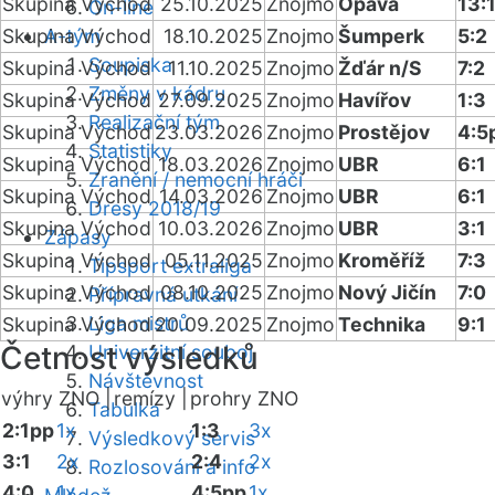
Skupina Východ
25.10.2025
Znojmo
Opava
13:
On-line
Skupina Východ
A-tým
18.10.2025
Znojmo
Šumperk
5:2
Soupiska
Skupina Východ
11.10.2025
Znojmo
Žďár n/S
7:2
Změny v kádru
Skupina Východ
27.09.2025
Znojmo
Havířov
1:3
Realizační tým
Skupina Východ
23.03.2026
Znojmo
Prostějov
4:5
Statistiky
Skupina Východ
18.03.2026
Znojmo
UBR
6:1
Zranění / nemocní hráči
Skupina Východ
14.03.2026
Znojmo
UBR
6:1
Dresy 2018/19
Skupina Východ
10.03.2026
Znojmo
UBR
3:1
Zápasy
Skupina Východ
05.11.2025
Znojmo
Kroměříž
7:3
Tipsport extraliga
Skupina Východ
08.10.2025
Znojmo
Nový Jičín
7:0
Přípravná utkání
Liga mistrů
Skupina Východ
20.09.2025
Znojmo
Technika
9:1
Četnost výsledků
Univerzitní souboj
Návštěvnost
výhry ZNO |
remízy |
prohry ZNO
Tabulka
2:1pp
1x
1:3
3x
Výsledkový servis
3:1
2x
2:4
2x
Rozlosování a info
4:0
1x
4:5pp
1x