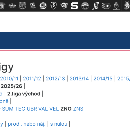
igy
2010/11
|
2011/12
|
2012/13
|
2013/14
|
2014/15
|
2015
|
2025/26
|
ed
|
2.liga východ
|
upně
|
O
SUM
TEC
UBR
VAL
VEL
ZNO
ZNS
dy
|
prodl. nebo náj.
|
s nulou
|