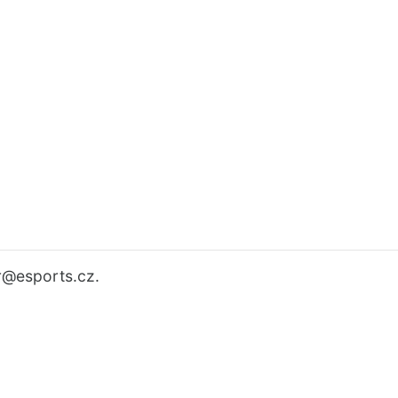
r
@esports.cz.