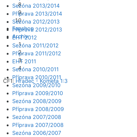
Sezóna 2013/2014
Příprava 2013/2014
Sezóna 2012/2013
Fanshop
Příprava 2012/2013
Archiv
EHT 2012
Sezóna 2011/2012
Příprava 2011/2012
EHT 2011
Sezóna 2010/2011
Příprava 2010/2011
ČF1:
Hradec - Kometa 1:3
Sezóna 2009/2010
Příprava 2009/2010
Sezóna 2008/2009
Příprava 2008/2009
Sezóna 2007/2008
Příprava 2007/2008
Sezóna 2006/2007