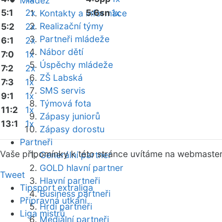
Mládež
5:1
2x
5:6sn
1x
Kontakty a informace
Realizační týmy
5:2
2x
Partneři mládeže
6:1
2x
Nábor dětí
7:0
1x
Úspěchy mládeže
7:2
2x
ZŠ Labská
7:3
1x
SMS servis
9:1
1x
Týmová fota
11:2
1x
Zápasy juniorů
13:1
1x
Zápasy dorostu
Partneři
Vaše připomínky k této stránce uvítáme na webmaste
Generální partner
GOLD hlavní partner
Tweet
Hlavní partneři
Tipsport extraliga
Business partneři
Přípravná utkání
Hrdí partneři
Liga mistrů
Mediální partneři