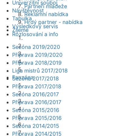
Univerzitní souboj
Partneři mládeže
Návštěvnost
Reklamní nabídka
Tabulka
Hrdý partner - nabídka
Výsledkový servis
Žijeme
Rozlosování a info
Sezóna 2019/2020
Příprava 2019/2020
Příprava 2018/2019
Liga mistrů 2017/2018
Fanzóna
Sezóna 2017/2018
Příprava 2017/2018
Sezóna 2016/2017
Příprava 2016/2017
Sezóna 2015/2016
Příprava 2015/2016
Sezóna 2014/2015
Příprava 2014/2015