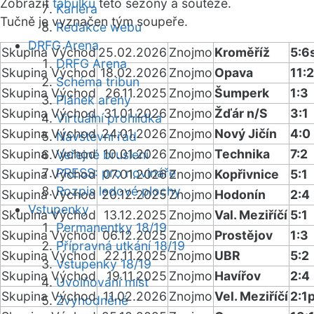
Zobrazit
tabulku
této sezóny a soutěže.
Kariéra
Tučně je vyznačen tým soupeře.
Redakce webu
DRFG Arena
Skupina Východ
25.02.2026
Znojmo
Kroměříž
5:6
DRFG Arena
Skupina Východ
18.02.2026
Znojmo
Opava
11:2
Schéma tribun
Skupina Východ
26.11.2025
Znojmo
Šumperk
1:3
Plánek areny
Skupina Východ
31.01.2026
Znojmo
Žďár n/S
3:1
Virtuální prohlídka
Skupina Východ
24.01.2026
Znojmo
Nový Jičín
4:0
Návštěvní řád
Skupina Východ
10.01.2026
Znojmo
Technika
7:2
Veřejné bruslení
PRESS: pro novináře
Skupina Východ
07.01.2026
Znojmo
Kopřivnice
5:1
Rozpis ledové plochy
Skupina Východ
20.12.2025
Znojmo
Hodonín
2:4
Vstupenky
Skupina Východ
13.12.2025
Znojmo
Val. Meziříčí
5:1
Permanentky 18/19
Skupina Východ
06.12.2025
Znojmo
Prostějov
1:3
Přípravná utkání 18/19
Skupina Východ
22.11.2025
Znojmo
UBR
5:2
Vstupenky 18/19
Skupina Východ
19.11.2025
Znojmo
Havířov
2:4
Uvolňování míst
Skupina Východ
11.02.2026
Znojmo
Vel. Meziříčí
2:1
Zvýhodněné