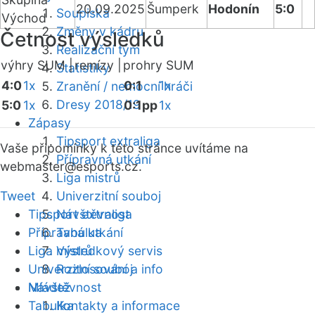
20.09.2025
Šumperk
Hodonín
5:0
Soupiska
Východ
Změny v kádru
Četnost výsledků
Realizační tým
výhry SUM |
remízy |
prohry SUM
Statistiky
4:0
1x
0:1
1x
Zranění / nemocní hráči
Dresy 2018/19
5:0
1x
0:1pp
1x
Zápasy
Tipsport extraliga
Vaše připomínky k této stránce uvítáme na
Přípravná utkání
webmaster
@esports.cz.
Liga mistrů
Tweet
Univerzitní souboj
Tipsport extraliga
Návštěvnost
Přípravná utkání
Tabulka
Liga mistrů
Výsledkový servis
Univerzitní souboj
Rozlosování a info
Mládež
Návštěvnost
Tabulka
Kontakty a informace