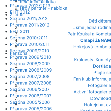
Reklamní nabídka
Příprava 2012/2013
Hrdý partner - nabídka
EHT 2012
Žijeme
Sezóna 2011/2012
Děti dětem
Příprava 2011/2012
Jsme jedna rodina
EHT 2011
Petr Koukal a Kometa
Sezóna 2010/2011
Chlapi ŽENÁM
Příprava 2010/2011
Hokejová tombola
Sezóna 2009/2010
Fanzóna
Příprava 2009/2010
Království Komety
Sezóna 2008/2009
Dortiáda
Příprava 2008/2009
Ptejte se
Sezóna 2007/2008
Fan klub informuje
Příprava 2007/2008
Fotogalerie
Sezóna 2006/2007
Aktivní fotogalerie
Příprava 2006/2007
Download
Sezóna 2005/2006
Hokejchat.cz
Příprava 2005/2006