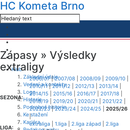
HC Kometa Brno
Zápasy »
Výsledky
extraligy
Klub
Základní údaje
2006/07
|
2007/08
|
2008/09
|
2009/10
|
Vedení a kontakty
2010/11
|
2011/12
|
2012/13
|
2013/14
|
Logo
2014/15
|
2015/16
|
2016/17
|
2017/18
|
SEZONA:
Historie
2018/19
|
2019/20
|
2020/21
|
2021/22
|
Podrobná historie
2022/23
|
2023/24
|
2024/25
|
2025/26
Ke stažení
|
Kariéra
extraliga
|
1.liga
|
2.liga západ
|
2.liga
LIGA:
Redakce webu