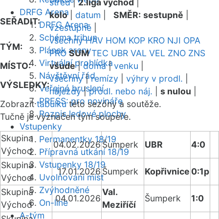
střed
|
2.liga východ
|
DRFG Arena
kolo
|
datum
|
SMĚR:
sestupně
|
SEŘADIT:
DRFG Arena
vzestupně
|
Schéma tribun
všechny
HAV
HOM
KOP
KRO
NJI
OPA
TÝM:
Plánek areny
PRO
SUM
TEC
UBR
VAL
VEL
ZNO
ZNS
Virtuální prohlídka
MÍSTO:
všude
|
doma
|
venku
|
Návštěvní řád
všechny
|
remízy
|
výhry v prodl.
|
VÝSLEDKY:
Veřejné bruslení
nájezdy
|
prodl. nebo náj.
|
s nulou
|
PRESS: pro novináře
Zobrazit
tabulku
této sezóny a soutěže.
Rozpis ledové plochy
Tučně je vyznačen tým soupeře.
Vstupenky
Skupina
Permanentky 18/19
04.02.2026
Šumperk
UBR
4:0
Východ
Přípravná utkání 18/19
Vstupenky 18/19
Skupina
17.01.2026
Šumperk
Kopřivnice
0:1p
Uvolňování míst
Východ
Zvýhodněné
Skupina
Val.
04.01.2026
Šumperk
1:0
On-line
Východ
Meziříčí
A-tým
Skupina