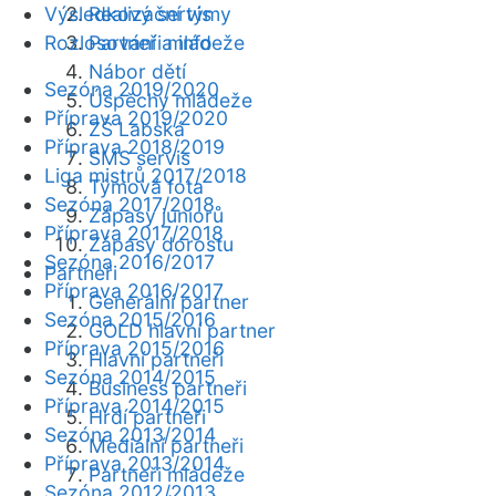
Výsledkový servis
Realizační týmy
Rozlosování a info
Partneři mládeže
Nábor dětí
Sezóna 2019/2020
Úspěchy mládeže
Příprava 2019/2020
ZŠ Labská
Příprava 2018/2019
SMS servis
Liga mistrů 2017/2018
Týmová fota
Sezóna 2017/2018
Zápasy juniorů
Příprava 2017/2018
Zápasy dorostu
Sezóna 2016/2017
Partneři
Příprava 2016/2017
Generální partner
Sezóna 2015/2016
GOLD hlavní partner
Příprava 2015/2016
Hlavní partneři
Sezóna 2014/2015
Business partneři
Příprava 2014/2015
Hrdí partneři
Sezóna 2013/2014
Mediální partneři
Příprava 2013/2014
Partneři mládeže
Sezóna 2012/2013