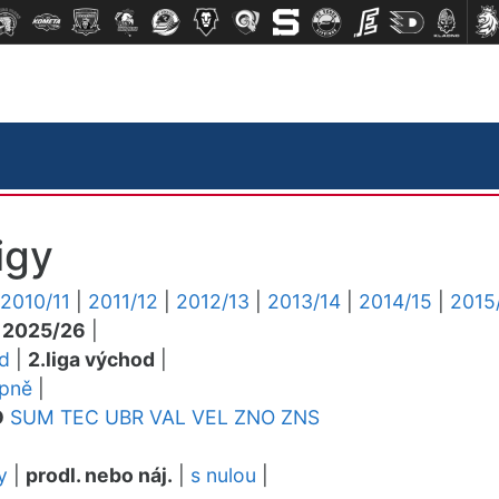
igy
2010/11
|
2011/12
|
2012/13
|
2013/14
|
2014/15
|
2015
|
2025/26
|
ed
|
2.liga východ
|
upně
|
O
SUM
TEC
UBR
VAL
VEL
ZNO
ZNS
y
|
prodl. nebo náj.
|
s nulou
|