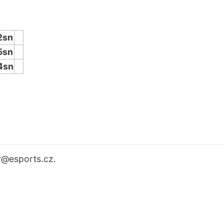
2sn
5sn
4sn
r
@esports.cz.