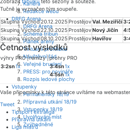
Zobrazit
tabulku
této sezóny a soutěže.
Kariéra
Tučně je vyznačen tým soupeře.
Redakce webu
DRFG Arena
Skupina Východ
20.12.2025
Prostějov
Val. Meziříčí
3:
DRFG Arena
Skupina Východ
22.10.2025
Prostějov
Nový Jičín
4:
Schéma tribun
Skupina Východ
08.10.2025
Prostějov
Havířov
3:
Plánek areny
Četnost výsledků
Virtuální prohlídka
Návštěvní řád
výhry PRO |
remízy |
prohry PRO
Veřejné bruslení
3:2sn
1x
3:4sn
1x
PRESS: pro novináře
4:5sn
1x
Rozpis ledové plochy
Vstupenky
Vaše připomínky k této stránce uvítáme na webmaste
Permanentky 18/19
Přípravná utkání 18/19
Tweet
Vstupenky 18/19
Tipsport extraliga
Uvolňování míst
Přípravná utkání
Zvýhodněné
Liga mistrů