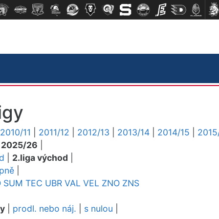
igy
2010/11
|
2011/12
|
2012/13
|
2013/14
|
2014/15
|
2015
|
2025/26
|
ed
|
2.liga východ
|
upně
|
O
SUM
TEC
UBR
VAL
VEL
ZNO
ZNS
dy
|
prodl. nebo náj.
|
s nulou
|