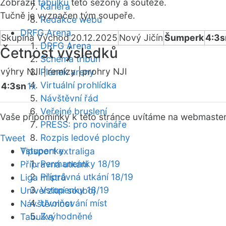
Zobrazit
tabulku
této sezóny a soutěže.
Kariéra
Tučně je vyznačen tým soupeře.
Redakce webu
DRFG Arena
Skupina Východ
20.12.2025
Nový Jičín
Šumperk
4:3s
DRFG Arena
Četnost výsledků
Schéma tribun
výhry NJI |
remízy |
prohry NJI
Plánek areny
Virtuální prohlídka
4:3sn
1x
Návštěvní řád
Veřejné bruslení
Vaše připomínky k této stránce uvítáme na webmaste
PRESS: pro novináře
Rozpis ledové plochy
Tweet
Vstupenky
Tipsport extraliga
Permanentky 18/19
Přípravná utkání
Přípravná utkání 18/19
Liga mistrů
Vstupenky 18/19
Univerzitní souboj
Uvolňování míst
Návštěvnost
Zvýhodněné
Tabulka