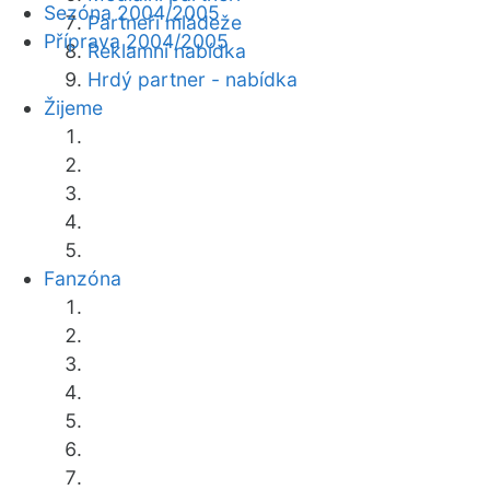
Sezóna 2004/2005
Partneři mládeže
Příprava 2004/2005
Reklamní nabídka
Hrdý partner - nabídka
Žijeme
Fanzóna