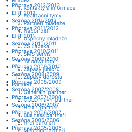
Mládež
Příprava 2012/2013
Kontakty a informace
EHT 2012
Realizační týmy
Sezóna 2011/2012
Partneři mládeže
Příprava 2011/2012
Nábor dětí
EHT 2011
Úspěchy mládeže
Sezóna 2010/2011
ZŠ Labská
Příprava 2010/2011
SMS servis
Sezóna 2009/2010
Týmová fota
Příprava 2009/2010
Zápasy juniorů
Sezóna 2008/2009
Zápasy dorostu
Příprava 2008/2009
Partneři
Sezóna 2007/2008
Generální partner
Příprava 2007/2008
GOLD hlavní partner
Sezóna 2006/2007
Hlavní partneři
Příprava 2006/2007
Business partneři
Sezóna 2005/2006
Hrdí partneři
Příprava 2005/2006
Mediální partneři