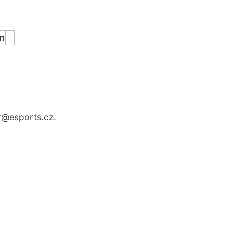
n
r
@esports.cz.