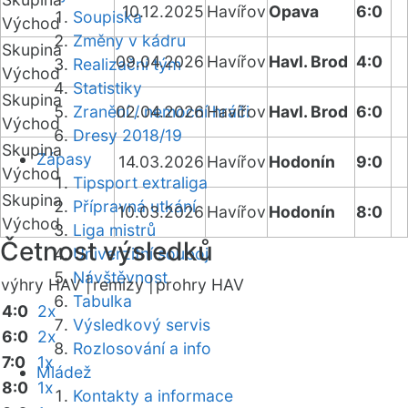
10.12.2025
Havířov
Opava
6:0
Soupiska
Východ
Změny v kádru
Skupina
09.04.2026
Havířov
Havl. Brod
4:0
Realizační tým
Východ
Statistiky
Skupina
Zranění / nemocní hráči
02.04.2026
Havířov
Havl. Brod
6:0
Východ
Dresy 2018/19
Skupina
Zápasy
14.03.2026
Havířov
Hodonín
9:0
Východ
Tipsport extraliga
Skupina
Přípravná utkání
10.03.2026
Havířov
Hodonín
8:0
Východ
Liga mistrů
Četnost výsledků
Univerzitní souboj
Návštěvnost
výhry HAV |
remízy |
prohry HAV
Tabulka
4:0
2x
Výsledkový servis
6:0
2x
Rozlosování a info
7:0
1x
Mládež
8:0
1x
Kontakty a informace