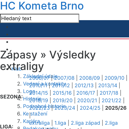
HC Kometa Brno
Zápasy »
Výsledky
extraligy
Klub
Základní údaje
2006/07
|
2007/08
|
2008/09
|
2009/10
|
Vedení a kontakty
2010/11
|
2011/12
|
2012/13
|
2013/14
|
Logo
2014/15
|
2015/16
|
2016/17
|
2017/18
|
SEZONA:
Historie
2018/19
|
2019/20
|
2020/21
|
2021/22
|
Podrobná historie
2022/23
|
2023/24
|
2024/25
|
2025/26
Ke stažení
|
Kariéra
extraliga
|
1.liga
|
2.liga západ
|
2.liga
LIGA:
Redakce webu