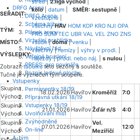
střed
|
2.liga východ
|
DRFG Arena
kolo
|
datum
|
SMĚR:
sestupně
|
SEŘADIT:
DRFG Arena
vzestupně
|
Schéma tribun
všechny
HAV
HOM
KOP
KRO
NJI
OPA
TÝM:
Plánek areny
PRO
SUM
TEC
UBR
VAL
VEL
ZNO
ZNS
Virtuální prohlídka
MÍSTO:
všude
|
doma
|
venku
|
Návštěvní řád
všechny
|
remízy
|
výhry v prodl.
|
VÝSLEDKY:
Veřejné bruslení
nájezdy
|
prodl. nebo náj.
|
s nulou
|
PRESS: pro novináře
Zobrazit
tabulku
této sezóny a soutěže.
Rozpis ledové plochy
Tučně je vyznačen tým soupeře.
Vstupenky
Skupina
Permanentky 18/19
18.02.2026
Havířov
Kroměříž
7:0
Východ
Přípravná utkání 18/19
Vstupenky 18/19
Skupina
21.01.2026
Havířov
Žďár n/S
4:0
Uvolňování míst
Východ
Zvýhodněné
Skupina
Vel.
07.01.2026
Havířov
12:0
On-line
Východ
Meziříčí
A-tým
Skupina