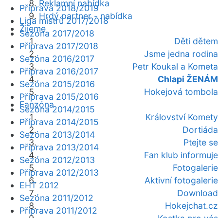
Reklamní nabídka
Příprava 2018/2019
Hrdý partner - nabídka
Liga mistrů 2017/2018
Žijeme
Sezóna 2017/2018
Děti dětem
Příprava 2017/2018
Jsme jedna rodina
Sezóna 2016/2017
Petr Koukal a Kometa
Příprava 2016/2017
Chlapi ŽENÁM
Sezóna 2015/2016
Hokejová tombola
Příprava 2015/2016
Fanzóna
Sezóna 2014/2015
Království Komety
Příprava 2014/2015
Dortiáda
Sezóna 2013/2014
Ptejte se
Příprava 2013/2014
Fan klub informuje
Sezóna 2012/2013
Fotogalerie
Příprava 2012/2013
Aktivní fotogalerie
EHT 2012
Download
Sezóna 2011/2012
Hokejchat.cz
Příprava 2011/2012