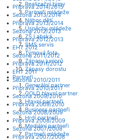
Realizační týmy
Příprava 2014/2015
Partneři mládeže
Sezóna 2013/2014
Nábor dětí
Příprava 2013/2014
Úspěchy mládeže
Sezóna 2012/2013
ZŠ Labská
Příprava 2012/2013
SMS servis
EHT 2012
Týmová fota
Sezóna 2011/2012
Zápasy juniorů
Příprava 2011/2012
Zápasy dorostu
EHT 2011
Partneři
Sezóna 2010/2011
Generální partner
Příprava 2010/2011
GOLD hlavní partner
Sezóna 2009/2010
Hlavní partneři
Příprava 2009/2010
Business partneři
Sezóna 2008/2009
Hrdí partneři
Příprava 2008/2009
Mediální partneři
Sezóna 2007/2008
Partneři mládeže
Příprava 2007/2008