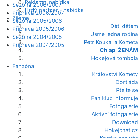
Reklamní nabídka
Sezóna 2006/2007
Hrdý partner - nabídka
Příprava 2006/2007
Žijeme
Sezóna 2005/2006
Děti dětem
Příprava 2005/2006
Jsme jedna rodina
Sezóna 2004/2005
Petr Koukal a Kometa
Příprava 2004/2005
Chlapi ŽENÁM
Hokejová tombola
Fanzóna
Království Komety
Dortiáda
Ptejte se
Fan klub informuje
Fotogalerie
Aktivní fotogalerie
Download
Hokejchat.cz