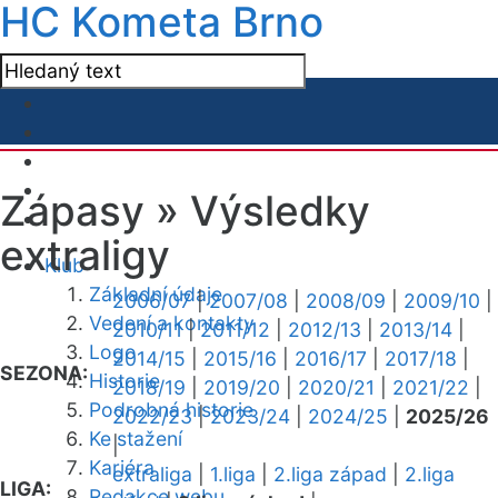
HC Kometa Brno
Zápasy »
Výsledky
extraligy
Klub
Základní údaje
2006/07
|
2007/08
|
2008/09
|
2009/10
|
Vedení a kontakty
2010/11
|
2011/12
|
2012/13
|
2013/14
|
Logo
2014/15
|
2015/16
|
2016/17
|
2017/18
|
SEZONA:
Historie
2018/19
|
2019/20
|
2020/21
|
2021/22
|
Podrobná historie
2022/23
|
2023/24
|
2024/25
|
2025/26
Ke stažení
|
Kariéra
extraliga
|
1.liga
|
2.liga západ
|
2.liga
LIGA:
Redakce webu