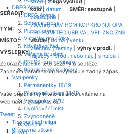
střed
|
2.liga východ
|
DRFG Arena
kolo
|
datum
|
SMĚR:
sestupně
|
SEŘADIT:
DRFG Arena
vzestupně
|
Schéma tribun
všechny
HAV
HOM
KOP
KRO
NJI
OPA
TÝM:
Plánek areny
PRO
SUM
TEC
UBR
VAL
VEL
ZNO
ZNS
Virtuální prohlídka
MÍSTO:
všude
|
doma
|
venku
|
Návštěvní řád
všechny
|
remízy
|
výhry v prodl.
|
VÝSLEDKY:
Veřejné bruslení
nájezdy
|
prodl. nebo náj.
|
s nulou
|
PRESS: pro novináře
Zobrazit
tabulku
této sezóny a soutěže.
Rozpis ledové plochy
Zadaným parametrům nevyhovuje žádný zápas.
Vstupenky
Permanentky 18/19
Přípravná utkání 18/19
Vaše připomínky k této stránce uvítáme na
Vstupenky 18/19
webmaster
@esports.cz.
Uvolňování míst
Tweet
Zvýhodněné
Tipsport extraliga
On-line
Přípravná utkání
A-tým