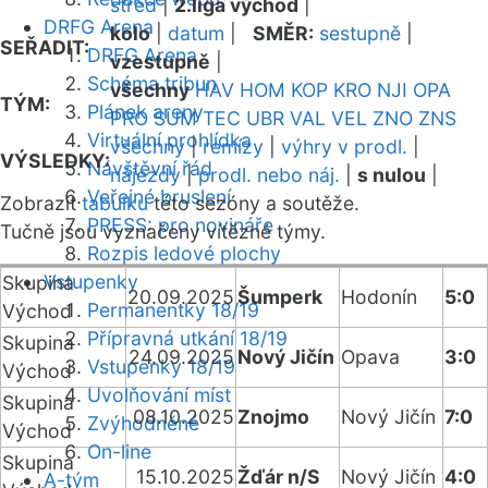
střed
|
2.liga východ
|
DRFG Arena
kolo
|
datum
|
SMĚR:
sestupně
|
SEŘADIT:
DRFG Arena
vzestupně
|
Schéma tribun
všechny
HAV
HOM
KOP
KRO
NJI
OPA
TÝM:
Plánek areny
PRO
SUM
TEC
UBR
VAL
VEL
ZNO
ZNS
Virtuální prohlídka
všechny
|
remízy
|
výhry v prodl.
|
VÝSLEDKY:
Návštěvní řád
nájezdy
|
prodl. nebo náj.
|
s nulou
|
Veřejné bruslení
Zobrazit
tabulku
této sezóny a soutěže.
PRESS: pro novináře
Tučně jsou vyznačeny vítězné týmy.
Rozpis ledové plochy
Vstupenky
Skupina
20.09.2025
Šumperk
Hodonín
5:0
Permanentky 18/19
Východ
Přípravná utkání 18/19
Skupina
24.09.2025
Nový Jičín
Opava
3:0
Vstupenky 18/19
Východ
Uvolňování míst
Skupina
08.10.2025
Znojmo
Nový Jičín
7:0
Zvýhodněné
Východ
On-line
Skupina
15.10.2025
Žďár n/S
Nový Jičín
4:0
A-tým