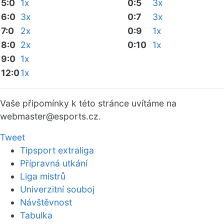
5:0
1x
0:5
3x
6:0
3x
0:7
3x
7:0
2x
0:9
1x
8:0
2x
0:10
1x
9:0
1x
12:0
1x
Vaše připomínky k této stránce uvítáme na
webmaster
@esports.cz.
Tweet
Tipsport extraliga
Přípravná utkání
Liga mistrů
Univerzitní souboj
Návštěvnost
Tabulka