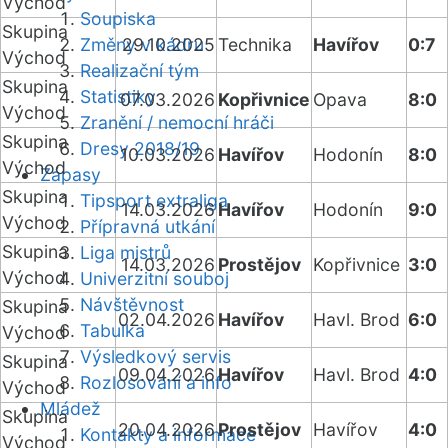
Východ
Soupiska
Skupina
Změny v kádru
29.10.2025
Technika
Havířov
0:7
Východ
Realizační tým
Skupina
Statistiky
07.03.2026
Kopřivnice
Opava
8:0
Východ
Zranění / nemocní hráči
Skupina
Dresy 2018/19
10.03.2026
Havířov
Hodonín
8:0
Východ
Zápasy
Skupina
Tipsport extraliga
14.03.2026
Havířov
Hodonín
9:0
Východ
Přípravná utkání
Skupina
Liga mistrů
14.03.2026
Prostějov
Kopřivnice
3:0
Východ
Univerzitní souboj
Návštěvnost
Skupina
02.04.2026
Havířov
Havl. Brod
6:0
Tabulka
Východ
Výsledkový servis
Skupina
09.04.2026
Havířov
Havl. Brod
4:0
Rozlosování a info
Východ
Mládež
Skupina
20.04.2026
Prostějov
Havířov
4:0
Kontakty a informace
Východ