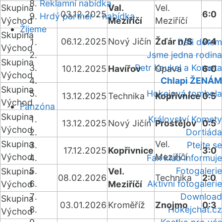
Reklamní nabídka
Skupina
Val.
Vel.
03.12.2025
6:0
Hrdý partner - nabídka
Východ
Meziříčí
Meziříčí
Žijeme
Skupina
06.12.2025
Nový Jičín
Žďár n/S
0:4
Děti dětem
Východ
Jsme jedna rodina
Skupina
Petr Koukal a Kometa
10.12.2025
Havířov
Opava
6:0
Východ
Chlapi ŽENÁM
Skupina
Hokejová tombola
13.12.2025
Technika
Kopřivnice
0:5
Východ
Fanzóna
Skupina
Království Komety
13.12.2025
Nový Jičín
Prostějov
0:5
Východ
Dortiáda
Skupina
Vel.
Ptejte se
17.12.2025
Kopřivnice
3:0
Východ
Meziříčí
Fan klub informuje
Fotogalerie
Skupina
Vel.
08.02.2026
Technika
2:0
Aktivní fotogalerie
Východ
Meziříčí
Download
Skupina
03.01.2026
Kroměříž
Znojmo
0:3
Hokejchat.cz
Východ