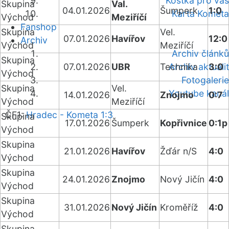
Kostka pro vás
Skupina
Val.
04.01.2026
Šumperk
1:0
Karta Kometa
Východ
Meziříčí
Fanshop
Skupina
Vel.
07.01.2026
Havířov
12:0
Archiv
Východ
Meziříčí
Archiv článků
Skupina
07.01.2026
UBR
Technika
Archiv aktualit
3:0
Východ
Fotogalerie
Skupina
Vel.
Youtube kanál
14.01.2026
Znojmo
0:7
Východ
Meziříčí
ČF1:
Hradec - Kometa 1:3
Skupina
17.01.2026
Šumperk
Kopřivnice
0:1p
Východ
Skupina
21.01.2026
Havířov
Žďár n/S
4:0
Východ
Skupina
24.01.2026
Znojmo
Nový Jičín
4:0
Východ
Skupina
31.01.2026
Nový Jičín
Kroměříž
4:0
Východ
Skupina