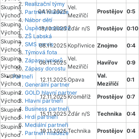
Realizační týmy
Skupina
Vel.
04.10.2025
Prostějov
0:5
Partneři mládeže
Východ
Meziříčí
Nábor dětí
Skupina
Úspěchy mládeže
18.10.2025
Žďár n/S
Prostějov
0:10
Východ
ZŠ Labská
Skupina
SMS servis
08.11.2025
Kopřivnice
Znojmo
0:4
Východ
Týmová fota
Skupina
Vel.
Zápasy juniorů
08.11.2025
Havířov
0:9
Východ
Meziříčí
Zápasy dorostu
Skupina
Val.
Partneři
12.11.2025
Opava
0:1
Východ
Meziříčí
Generální partner
Skupina
GOLD hlavní partner
12.11.2025
Kroměříž
Prostějov
0:7
Východ
Hlavní partneři
Business partneři
Skupina
15.11.2025
Žďár n/S
Technika
0:4
Hrdí partneři
Východ
Mediální partneři
Skupina
19.11.2025
Technika
Prostějov
0:4
Partneři mládeže
Východ