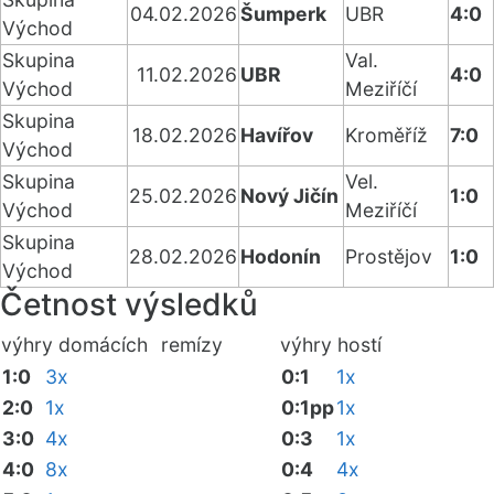
04.02.2026
Šumperk
UBR
4:0
Východ
Skupina
Val.
11.02.2026
UBR
4:0
Východ
Meziříčí
Skupina
18.02.2026
Havířov
Kroměříž
7:0
Východ
Skupina
Vel.
25.02.2026
Nový Jičín
1:0
Východ
Meziříčí
Skupina
28.02.2026
Hodonín
Prostějov
1:0
Východ
Četnost výsledků
výhry domácích
remízy
výhry hostí
1:0
3x
0:1
1x
2:0
1x
0:1pp
1x
3:0
4x
0:3
1x
4:0
8x
0:4
4x