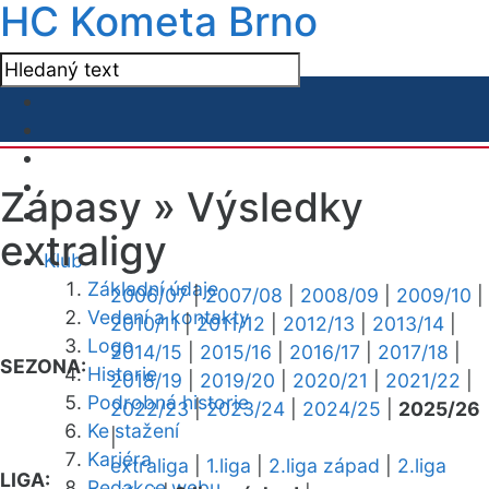
HC Kometa Brno
Zápasy »
Výsledky
extraligy
Klub
Základní údaje
2006/07
|
2007/08
|
2008/09
|
2009/10
|
Vedení a kontakty
2010/11
|
2011/12
|
2012/13
|
2013/14
|
Logo
2014/15
|
2015/16
|
2016/17
|
2017/18
|
SEZONA:
Historie
2018/19
|
2019/20
|
2020/21
|
2021/22
|
Podrobná historie
2022/23
|
2023/24
|
2024/25
|
2025/26
Ke stažení
|
Kariéra
extraliga
|
1.liga
|
2.liga západ
|
2.liga
LIGA:
Redakce webu